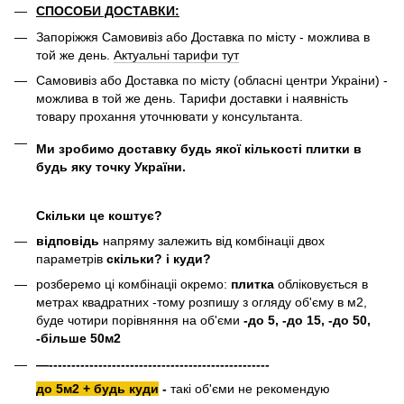
СПОСОБИ ДОСТАВКИ:
Запоріжжя Самовивіз або Доставка по місту - можлива в
той же день.
Актуальні тарифи тут
Самовивіз або Доставка по місту (обласні центри Украіни) -
можлива в той же день. Тарифи доставки і наявність
товару прохання уточнювати у консультанта.
Ми зробимо доставку будь якої кількості плитки в
будь яку точку України.
Скільки це коштує?
відповідь
напряму залежить від комбінаціі двох
параметрів
скільки? і куди?
розберемо ці комбінаціі окремо:
плитка
обліковується в
метрах квадратних -тому розпишу з огляду об'єму в м2,
буде чотири порівняння на об'єми
-до 5, -до 15, -до 50,
-більше 50м2
—-------------------------------------------------
до 5м2 + будь куди
-
такі об'єми не рекомендую