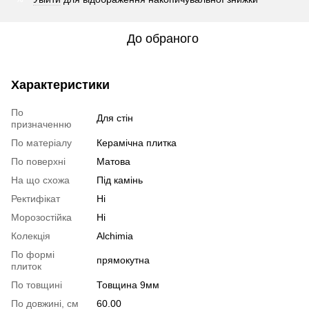
До обраного
Характеристики
По
Для стін
призначенню
По матеріалу
Керамічна плитка
По поверхні
Матова
На що схожа
Під камінь
Ректифікат
Ні
Морозостійка
Ні
Колекція
Alchimia
По формі
прямокутна
плиток
По товщині
Товщина 9мм
По довжині, см
60.00