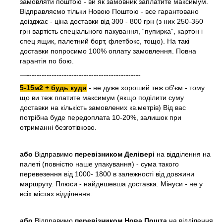
замовляти поштою - ви як замовник заплатите максимум.
Відправляємо тільки Новою Поштою - все гарантовано
доізджає - ціна доставки від 300 - 800 грн (з них 250-350
грн вартість спеціального пакування, “пупирка”, картон і
спец ящик, палетний борт, флетбокс, тощо). На такі
доставки попросимо 100% оплату замовлення. Повна
гарантія по бою.
—----------------------------------------------
5-15м2 + будь куди
-
не дуже хороший теж об'єм - тому
що ви теж платите максимум (якщо поділити суму
доставки на кількість замовлених кв.метрів) Від вас
потрібна буде передоплата 10-20%, залишок при
отриманні безготівково.
або
Відправимо
перевізником Делівері
на відділення на
палеті (повністю наше упакування) - сума такого
перевезення від 1000- 1800 в залежності від довжини
маршруту. Плюси - найдешевша доставка. Мінуси - не у
всіх містах відділення.
або
Відправимо
перевізником Нова Пошта
на відділення