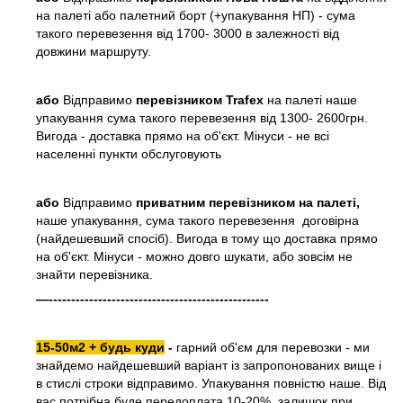
на палеті або палетний борт (+упакування НП) - сума
такого перевезення від 1700- 3000 в залежності від
довжини маршруту.
або
Відправимо
перевізником Trafex
на палеті наше
упакування сума такого перевезення від 1300- 2600грн.
Вигода - доставка прямо на об'єкт. Мінуси - не всі
населенні пункти обслуговують
або
Відправимо
приватним перевізником на палеті,
наше упакування, сума такого перевезення договірна
(найдешевший спосіб). Вигода в тому що доставка прямо
на об'єкт. Мінуси - можно довго шукати, або зовсім не
знайти перевізника.
—-------------------------------------------------
15-50м2 + будь куди
-
гарний об'єм для перевозки - ми
знайдемо найдешевший варіант із запропонованих вище і
в стислі строки відправимо. Упакування повністю наше. Від
вас потрібна буде передоплата 10-20%, залишок при