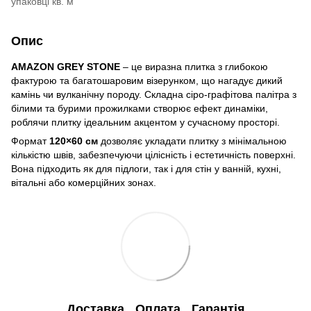
упаковці кв. м
Опис
AMAZON GREY STONE
– це виразна плитка з глибокою
фактурою та багатошаровим візерунком, що нагадує дикий
камінь чи вулканічну породу. Складна сіро-графітова палітра з
білими та бурими прожилками створює ефект динаміки,
роблячи плитку ідеальним акцентом у сучасному просторі.
Формат
120×60 см
дозволяє укладати плитку з мінімальною
кількістю швів, забезпечуючи цілісність і естетичність поверхні.
Вона підходить як для підлоги, так і для стін у ванній, кухні,
вітальні або комерційних зонах.
Доставка
Оплата
Гарантія