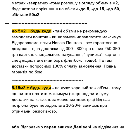
метрах квадратних -тому розпишу з огляду об'єму в м2,
буде чотири порівняння на об'єми
-до 5, -до 15, -до 50,
-більше 50м2
—-------------------------------------------------
до 5м2 + будь куди
-
такі об'єми не рекомендую
замовляти поштою - ви як замовник заплатите максимум.
Відправляємо тільки Новою Поштою - все гарантовано
доізджає - ціна доставки від 300 - 800 грн (з них 250-350
грн вартість спеціального пакування, “пупирка”, картон і
спец ящик, палетний борт, флетбокс, тощо). На такі
доставки попросимо 100% оплату замовлення. Повна
гарантія по бою.
—----------------------------------------------
5-15м2 + будь куди
-
не дуже хороший теж об'єм - тому
що ви теж платите максимум (якщо поділити суму
доставки на кількість замовлених кв.метрів) Від вас
потрібна буде передоплата 10-20%, залишок при
отриманні безготівково.
або
Відправимо
перевізником Делівері
на відділення на