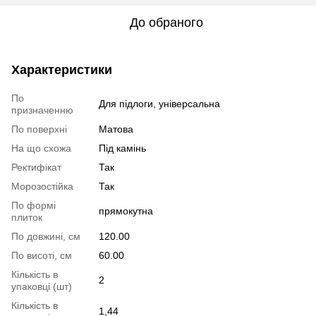
До обраного
Характеристики
По
Для підлоги, універсальна
призначенню
По поверхні
Матова
На що схожа
Під камінь
Ректифікат
Так
Морозостійка
Так
По формі
прямокутна
плиток
По довжині, см
120.00
По висоті, см
60.00
Кількість в
2
упаковці (шт)
Кількість в
1,44