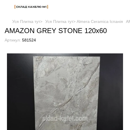
Уся Плитка тут>
Уся Плитка тут> Almera Ceramica Іспанія
A
AMAZON GREY STONE 120х60
Артикул:
581524