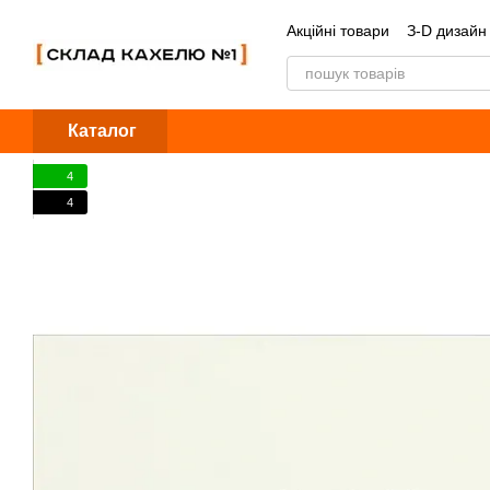
Перейти до основного контенту
Акційні товари
З-D дизайн
Обмін та повернення
Б
Каталог
4
4