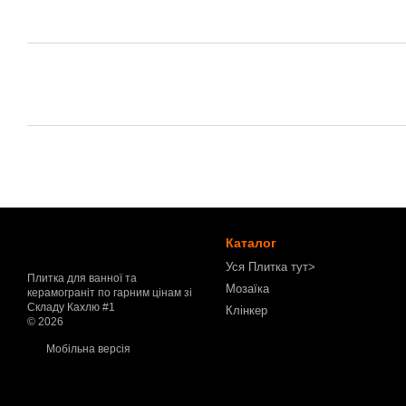
Каталог
Уся Плитка тут>
Плитка для ванної та
Мозаїка
керамограніт по гарним цінам зі
Складу Кахлю #1
Клінкер
© 2026
Мобільна версія