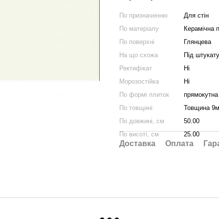
По призначенню
Для стін
По матеріалу
Керамічна 
По поверхні
Глянцева
На що схожа
Під штукат
Ректифікат
Ні
Морозостійка
Ні
По формі плиток
прямокутна
По товщині
Товщина 9
По довжині, см
50.00
По висоті, см
25.00
Доставка
Оплата
Гар