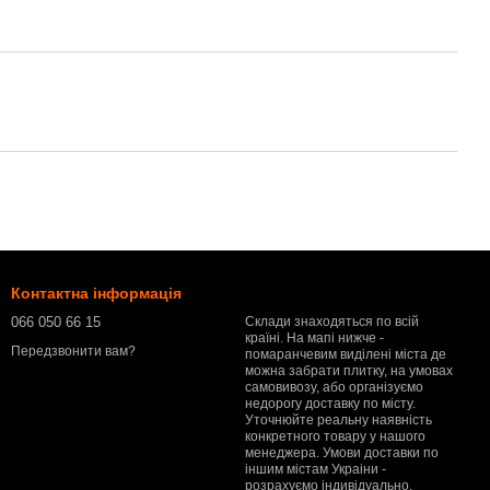
Контактна інформація
066 050 66 15
Склади знаходяться по всій
країні. На мапі нижче -
Передзвонити вам?
помаранчевим виділені міста де
можна забрати плитку, на умовах
самовивозу, або організуємо
недорогу доставку по місту.
Уточнюйте реальну наявність
конкретного товару у нашого
менеджера. Умови доставки по
іншим містам Украіни -
розрахуємо індивідуально,