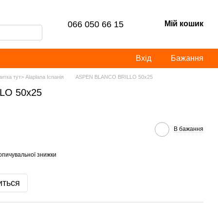
066 050 66 15
Мій кошик
Вхід
Бажання
итка тут> Alaplana Іспанія
ASPEN BLANCO BRILLO 50x25
LO 50x25
В бажання
опичувальної знижки
иться