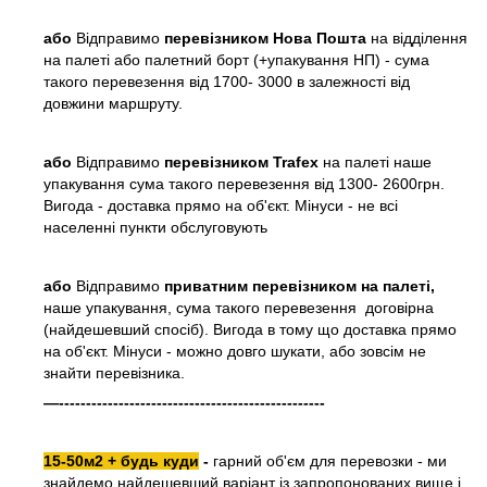
або
Відправимо
перевізником Нова Пошта
на відділення
на палеті або палетний борт (+упакування НП) - сума
такого перевезення від 1700- 3000 в залежності від
довжини маршруту.
або
Відправимо
перевізником Trafex
на палеті наше
упакування сума такого перевезення від 1300- 2600грн.
Вигода - доставка прямо на об'єкт. Мінуси - не всі
населенні пункти обслуговують
або
Відправимо
приватним перевізником на палеті,
наше упакування, сума такого перевезення договірна
(найдешевший спосіб). Вигода в тому що доставка прямо
на об'єкт. Мінуси - можно довго шукати, або зовсім не
знайти перевізника.
—-------------------------------------------------
15-50м2 + будь куди
-
гарний об'єм для перевозки - ми
знайдемо найдешевший варіант із запропонованих вище і