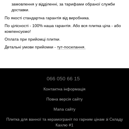
замовлення у відділенні, за тарифами обраної служби
доставки.
По якості стандартна гарантія від виробника.
По цілісності - 100% наша гарантія. Або вся плитка ціла - або
компенсуємо!
Оплата при прийомці плитки.
Детальні умови прийомки -
тут-посилання.
066 050 66 15
Контактна інформація
Повна версія сайту
Мапа сайту
Плитка для ванної та керамограніт по гарним цінам зі Складу
Кахлю #1