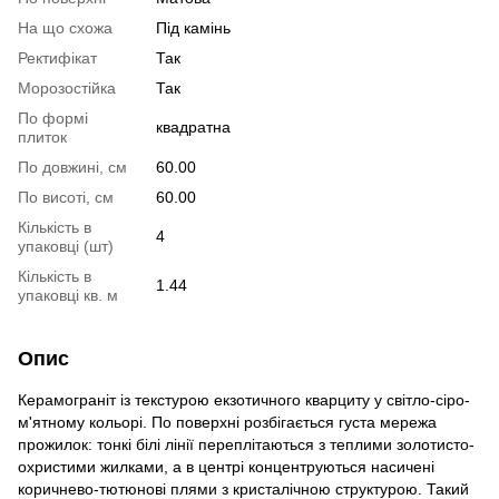
На що схожа
Під камінь
Ректифікат
Так
Морозостійка
Так
По формі
квадратна
плиток
По довжині, см
60.00
По висоті, см
60.00
Кількість в
4
упаковці (шт)
Кількість в
1.44
упаковці кв. м
Опис
Керамограніт із текстурою екзотичного кварциту у світло-сіро-
м'ятному кольорі. По поверхні розбігається густа мережа
прожилок: тонкі білі лінії переплітаються з теплими золотисто-
охристими жилками, а в центрі концентруються насичені
коричнево-тютюнові плями з кристалічною структурою. Такий