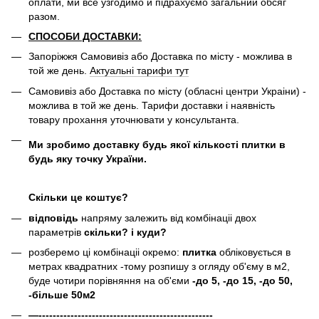
оплати, ми все узгодимо й підрахуємо загальний обсяг
разом.
СПОСОБИ ДОСТАВКИ:
Запоріжжя Самовивіз або Доставка по місту - можлива в
той же день.
Актуальні тарифи тут
Самовивіз або Доставка по місту (обласні центри Украіни) -
можлива в той же день. Тарифи доставки і наявність
товару прохання уточнювати у консультанта.
Ми зробимо доставку будь якої кількості плитки в
будь яку точку України.
Скільки це коштує?
відповідь
напряму залежить від комбінаціі двох
параметрів
скільки? і куди?
розберемо ці комбінаціі окремо:
плитка
обліковується в
метрах квадратних -тому розпишу з огляду об'єму в м2,
буде чотири порівняння на об'єми
-до 5, -до 15, -до 50,
-більше 50м2
—-------------------------------------------------