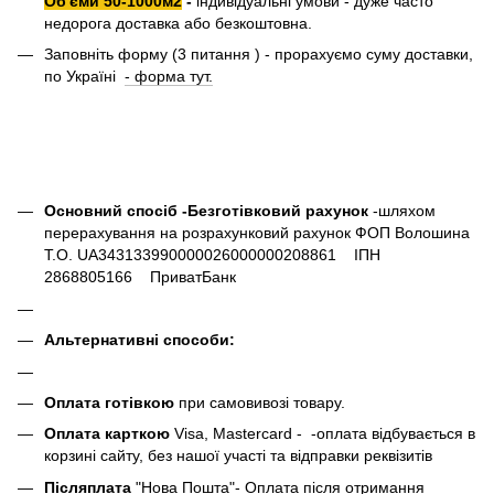
Об'єми 50-1000м2
-
індивідуальні умови - дуже часто
недорога доставка або безкоштовна.
Заповніть форму (3 питання ) - прорахуємо суму доставки,
по Україні
- форма тут.
Основний спосіб -Безготівковий рахунок
-шляхом
перерахування на розрахунковий рахунок ФОП Волошина
Т.О. UA343133990000026000000208861 ІПН
2868805166 ПриватБанк
Альтернативні способи:
Оплата готівкою
при самовивозі товару.
Оплата карткою
Visa, Mastercard - -оплата відбувається в
корзині сайту, без нашої участі та відправки реквізитів
Післяплата
"Нова Пошта"- Оплата після отримання