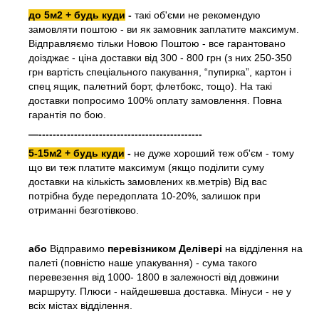
до 5м2 + будь куди
-
такі об'єми не рекомендую
замовляти поштою - ви як замовник заплатите максимум.
Відправляємо тільки Новою Поштою - все гарантовано
доізджає - ціна доставки від 300 - 800 грн (з них 250-350
грн вартість спеціального пакування, “пупирка”, картон і
спец ящик, палетний борт, флетбокс, тощо). На такі
доставки попросимо 100% оплату замовлення. Повна
гарантія по бою.
—----------------------------------------------
5-15м2 + будь куди
-
не дуже хороший теж об'єм - тому
що ви теж платите максимум (якщо поділити суму
доставки на кількість замовлених кв.метрів) Від вас
потрібна буде передоплата 10-20%, залишок при
отриманні безготівково.
або
Відправимо
перевізником Делівері
на відділення на
палеті (повністю наше упакування) - сума такого
перевезення від 1000- 1800 в залежності від довжини
маршруту. Плюси - найдешевша доставка. Мінуси - не у
всіх містах відділення.