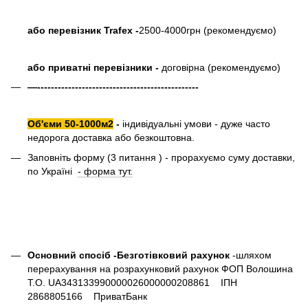
або перевізник Trafex -
2500-4000грн (рекомендуємо)
або приватні перевізники -
договірна (рекомендуємо)
—-----------------------------------------------
Об'єми 50-1000м2
-
індивідуальні умови - дуже часто
недорога доставка або безкоштовна.
Заповніть форму (3 питання ) - прорахуємо суму доставки,
по Україні
- форма тут.
Основний спосіб -Безготівковий рахунок
-шляхом
перерахування на розрахунковий рахунок ФОП Волошина
Т.О. UA343133990000026000000208861 ІПН
2868805166 ПриватБанк