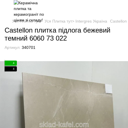
Уся Плитка тут>
Уся Плитка тут> Intergres Україна
Castellon
Castellon плитка підлога бежевий
темний 6060 73 022
Артикул:
340701
4
4