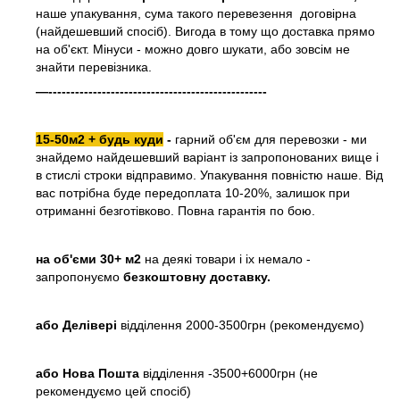
наше упакування, сума такого перевезення договірна
(найдешевший спосіб). Вигода в тому що доставка прямо
на об'єкт. Мінуси - можно довго шукати, або зовсім не
знайти перевізника.
—-------------------------------------------------
15-50м2 + будь куди
-
гарний об'єм для перевозки - ми
знайдемо найдешевший варіант із запропонованих вище і
в стислі строки відправимо. Упакування повністю наше. Від
вас потрібна буде передоплата 10-20%, залишок при
отриманні безготівково. Повна гарантія по бою.
на об'єми 30+ м2
на деякі товари і іх немало -
запропонуємо
безкоштовну доставку.
або
Делівері
відділення 2000-3500грн (рекомендуємо)
або Нова Пошта
відділення -3500+6000грн (не
рекомендуємо цей спосіб)