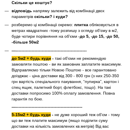
Скільки це коштує?
відповідь
напряму залежить від комбінаціі двох
параметрів
скільки? і куди?
розберемо ці комбінаціі окремо:
плитка
обліковується в
метрах квадратних -тому розпишу з огляду об'єму в м2,
буде чотири порівняння на об'єми
-до 5, -до 15, -до 50,
-більше 50м2
—-------------------------------------------------
до 5м2 + будь куди
-
такі об'єми не рекомендую
замовляти поштою - ви як замовник заплатите максимум.
Відправляємо тільки Новою Поштою - все гарантовано
доізджає - ціна доставки від 300 - 800 грн (з них 250-350
грн вартість спеціального пакування, “пупирка”, картон і
спец ящик, палетний борт, флетбокс, тощо). На такі
доставки попросимо 100% оплату замовлення. Повна
гарантія по бою.
—----------------------------------------------
5-15м2 + будь куди
-
не дуже хороший теж об'єм - тому
що ви теж платите максимум (якщо поділити суму
доставки на кількість замовлених кв.метрів) Від вас