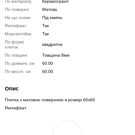
По матеріалу
Керамограніт
По поверхні
Матова
На що схожа
Під камінь
Ректифікат
Так
Морозостійка
Так
По формі
квадратна
плиток
По товщині
Товщина 8мм
По довжині, см
60.00
По висоті, см
60.00
Опис
Плитка з матовою поверхнею в розмірі 60х60
Ректифікат