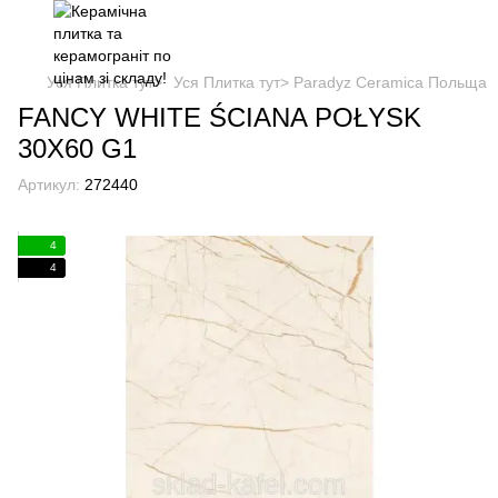
Уся Плитка тут>
Уся Плитка тут> Paradyz Ceramica Польща
FANCY WHITE ŚCIANA POŁYSK
30X60 G1
Артикул:
272440
4
4