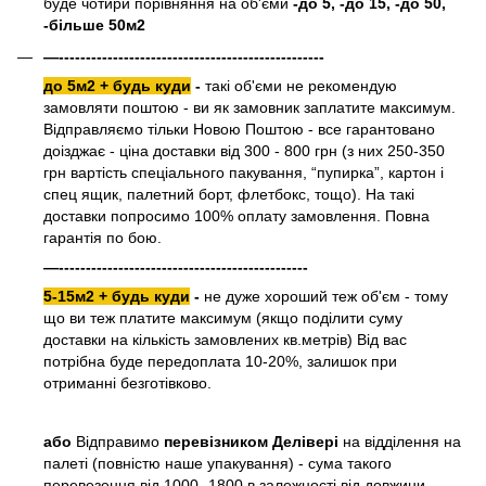
буде чотири порівняння на об'єми
-до 5, -до 15, -до 50,
-більше 50м2
—-------------------------------------------------
до 5м2 + будь куди
-
такі об'єми не рекомендую
замовляти поштою - ви як замовник заплатите максимум.
Відправляємо тільки Новою Поштою - все гарантовано
доізджає - ціна доставки від 300 - 800 грн (з них 250-350
грн вартість спеціального пакування, “пупирка”, картон і
спец ящик, палетний борт, флетбокс, тощо). На такі
доставки попросимо 100% оплату замовлення. Повна
гарантія по бою.
—----------------------------------------------
5-15м2 + будь куди
-
не дуже хороший теж об'єм - тому
що ви теж платите максимум (якщо поділити суму
доставки на кількість замовлених кв.метрів) Від вас
потрібна буде передоплата 10-20%, залишок при
отриманні безготівково.
або
Відправимо
перевізником Делівері
на відділення на
палеті (повністю наше упакування) - сума такого
перевезення від 1000- 1800 в залежності від довжини