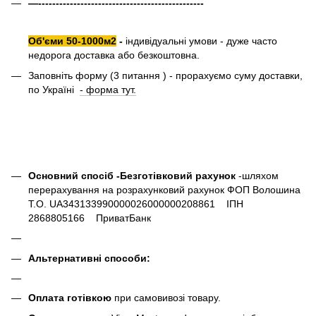
—-----------------------------------------------
Об'єми 50-1000м2
-
індивідуальні умови - дуже часто
недорога доставка або безкоштовна.
Заповніть форму (3 питання ) - прорахуємо суму доставки,
по Україні
- форма тут.
Основний спосіб -Безготівковий рахунок
-шляхом
перерахування на розрахунковий рахунок ФОП Волошина
Т.О. UA343133990000026000000208861 ІПН
2868805166 ПриватБанк
Альтернативні способи:
Оплата готівкою
при самовивозі товару.