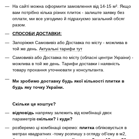
На сайті можна оформити замовлення від 14-15 м². Якщо
вам потрібно кілька різних плиток - залиште заявку без
оплати, ми все узгодимо й підрахуємо загальний обсяг
разом.
СПОСОБИ ДОСТАВКИ:
Запоріжжя Самовивіз або Доставка по місту - можлива в
той же день.
Актуальні тарифи тут
Самовивіз або Доставка по місту (обласні центри Украіни) -
можлива в той же день. Тарифи доставки і наявність
товару прохання уточнювати у консультанта.
Ми зробимо доставку будь якої кількості плитки в
будь яку точку України.
Скільки це коштує?
відповідь
напряму залежить від комбінаціі двох
параметрів
скільки? і куди?
розберемо ці комбінаціі окремо:
плитка
обліковується в
метрах квадратних -тому розпишу з огляду об'єму в м2,