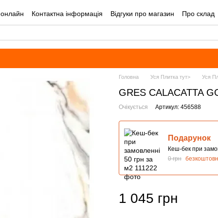
 онлайн
Контактна інформація
Відгуки про магазин
Про склад
лог
Угода користувача
Оплата і доставка
Головна
Уся Плитка тут>
Уся П
GRES CALACATTA GO
Очікується
Артикул: 456588
Подарунок
Кеш-бек при замов
0 грн
безкоштов
1 045 грн