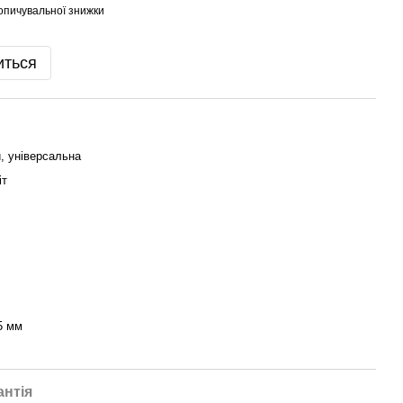
опичувальної знижки
иться
, універсальна
іт
5 мм
антія