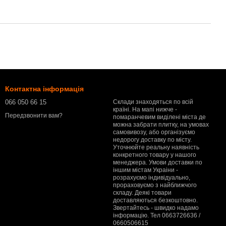
Контактна інформація
066 050 66 15
Склади знаходяться по всій
країні. На мапі нижче -
Передзвонити вам?
помаранчевим виділені міста де
можна забрати плитку, на умовах
самовивозу, або організуємо
недорогу доставку по місту.
Уточнюйте реальну наявність
конкретного товару у нашого
менеджера. Умови доставки по
іншим містам Украіни -
розрахуємо індивідуально,
прораховуємо з найближчого
складу. Деякі товари
доставляються безкоштовно.
Звертайтесь - швидко надамо
інформацію. Тел 0663726636 /
0660506615