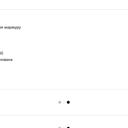
ня мармуру
40
инована