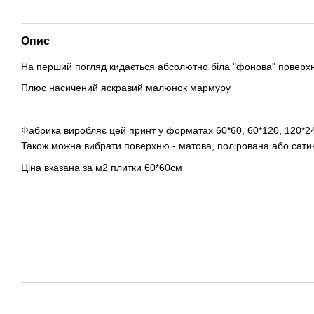
Опис
На перший погляд кидається абсолютно біла "фонова" поверх
Плюс насичений яскравий малюнок мармуру
Фабрика виробляє цей принт у форматах 60*60, 60*120, 120*2
Також можна вибрати поверхню - матова, полірована або сат
Ціна вказана за м2 плитки 60*60см