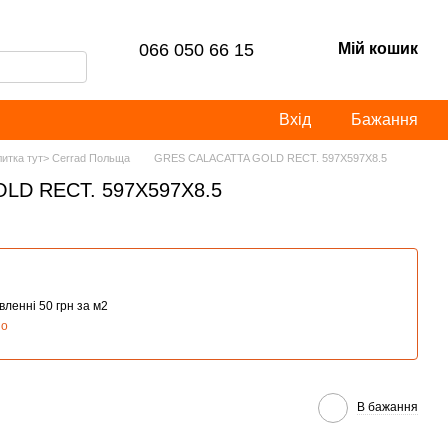
066 050 66 15
Мій кошик
Вхід
Бажання
литка тут> Cerrad Польща
GRES CALACATTA GOLD RECT. 597X597X8.5
LD RECT. 597X597X8.5
ленні 50 грн за м2
но
В бажання