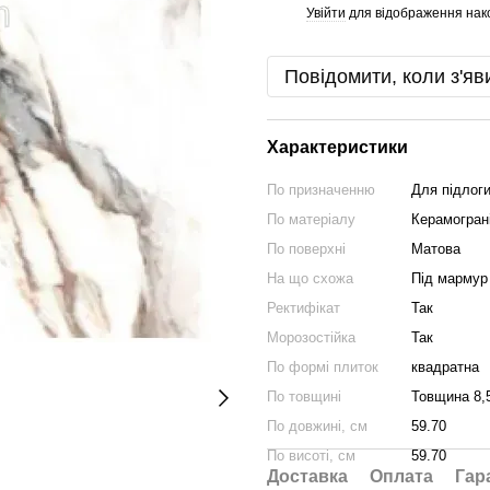
Увійти
для відображення нак
%
Повідомити, коли з'яв
Характеристики
По призначенню
Для підлоги
По матеріалу
Керамогран
По поверхні
Матова
На що схожа
Під мармур
Ректифікат
Так
Морозостійка
Так
По формі плиток
квадратна
По товщині
Товщина 8,
По довжині, см
59.70
По висоті, см
59.70
Доставка
Оплата
Гар