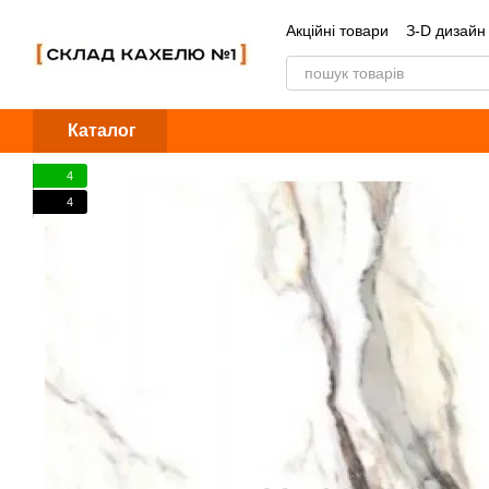
Перейти до основного контенту
Акційні товари
З-D дизайн
Обмін та повернення
Б
Каталог
4
4