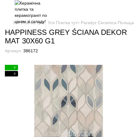
Уся Плитка тут>
Уся Плитка тут> Paradyz Ceramica Польща
HAPPINESS GREY ŚCIANA DEKOR
MAT 30X60 G1
Артикул:
386172
4
4