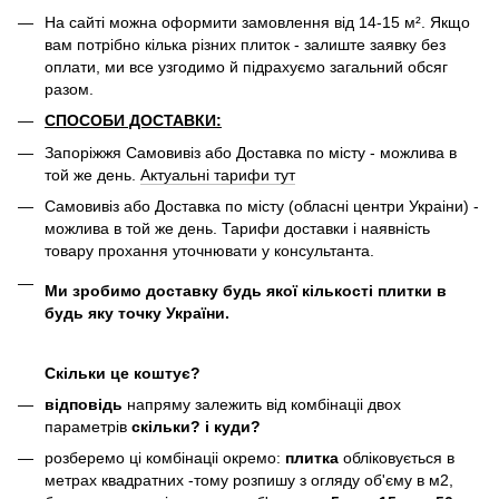
На сайті можна оформити замовлення від 14-15 м². Якщо
вам потрібно кілька різних плиток - залиште заявку без
оплати, ми все узгодимо й підрахуємо загальний обсяг
разом.
СПОСОБИ ДОСТАВКИ:
Запоріжжя Самовивіз або Доставка по місту - можлива в
той же день.
Актуальні тарифи тут
Самовивіз або Доставка по місту (обласні центри Украіни) -
можлива в той же день. Тарифи доставки і наявність
товару прохання уточнювати у консультанта.
Ми зробимо доставку будь якої кількості плитки в
будь яку точку України.
Скільки це коштує?
відповідь
напряму залежить від комбінаціі двох
параметрів
скільки? і куди?
розберемо ці комбінаціі окремо:
плитка
обліковується в
метрах квадратних -тому розпишу з огляду об'єму в м2,