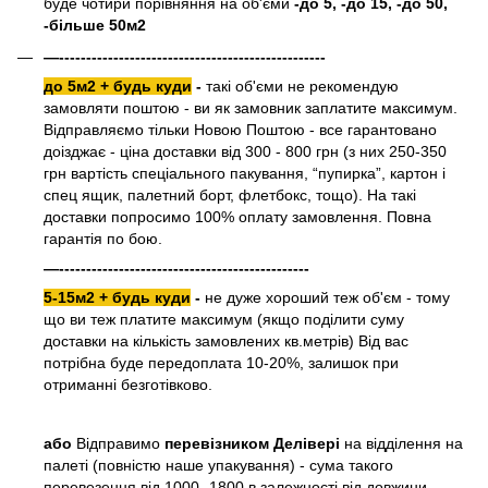
буде чотири порівняння на об'єми
-до 5, -до 15, -до 50,
-більше 50м2
—-------------------------------------------------
до 5м2 + будь куди
-
такі об'єми не рекомендую
замовляти поштою - ви як замовник заплатите максимум.
Відправляємо тільки Новою Поштою - все гарантовано
доізджає - ціна доставки від 300 - 800 грн (з них 250-350
грн вартість спеціального пакування, “пупирка”, картон і
спец ящик, палетний борт, флетбокс, тощо). На такі
доставки попросимо 100% оплату замовлення. Повна
гарантія по бою.
—----------------------------------------------
5-15м2 + будь куди
-
не дуже хороший теж об'єм - тому
що ви теж платите максимум (якщо поділити суму
доставки на кількість замовлених кв.метрів) Від вас
потрібна буде передоплата 10-20%, залишок при
отриманні безготівково.
або
Відправимо
перевізником Делівері
на відділення на
палеті (повністю наше упакування) - сума такого
перевезення від 1000- 1800 в залежності від довжини