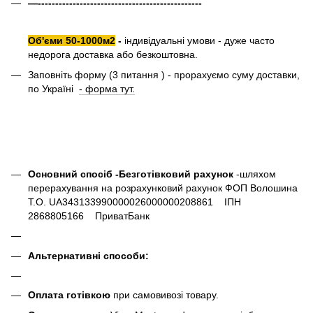
—-----------------------------------------------
Об'єми 50-1000м2
-
індивідуальні умови - дуже часто
недорога доставка або безкоштовна.
Заповніть форму (3 питання ) - прорахуємо суму доставки,
по Україні
- форма тут.
Основний спосіб -Безготівковий рахунок
-шляхом
перерахування на розрахунковий рахунок ФОП Волошина
Т.О. UA343133990000026000000208861 ІПН
2868805166 ПриватБанк
Альтернативні способи:
Оплата готівкою
при самовивозі товару.