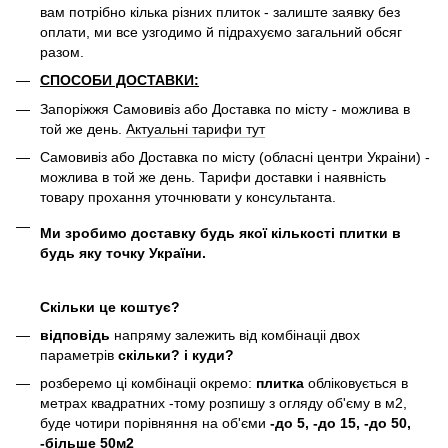
вам потрібно кілька різних плиток - залиште заявку без
оплати, ми все узгодимо й підрахуємо загальний обсяг
разом.
СПОСОБИ ДОСТАВКИ:
Запоріжжя Самовивіз або Доставка по місту - можлива в
той же день.
Актуальні тарифи тут
Самовивіз або Доставка по місту (обласні центри Украіни) -
можлива в той же день. Тарифи доставки і наявність
товару прохання уточнювати у консультанта.
Ми зробимо доставку будь якої кількості плитки в
будь яку точку України.
Скільки це коштує?
відповідь
напряму залежить від комбінаціі двох
параметрів
скільки? і куди?
розберемо ці комбінаціі окремо:
плитка
обліковується в
метрах квадратних -тому розпишу з огляду об'єму в м2,
буде чотири порівняння на об'єми
-до 5, -до 15, -до 50,
-більше 50м2