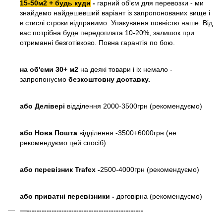
15-50м2 + будь куди
-
гарний об'єм для перевозки - ми
знайдемо найдешевший варіант із запропонованих вище і
в стислі строки відправимо. Упакування повністю наше. Від
вас потрібна буде передоплата 10-20%, залишок при
отриманні безготівково. Повна гарантія по бою.
на об'єми 30+ м2
на деякі товари і іх немало -
запропонуємо
безкоштовну доставку.
або
Делівері
відділення 2000-3500грн (рекомендуємо)
або Нова Пошта
відділення -3500+6000грн (не
рекомендуємо цей спосіб)
або перевізник Trafex -
2500-4000грн (рекомендуємо)
або приватні перевізники -
договірна (рекомендуємо)
—-----------------------------------------------