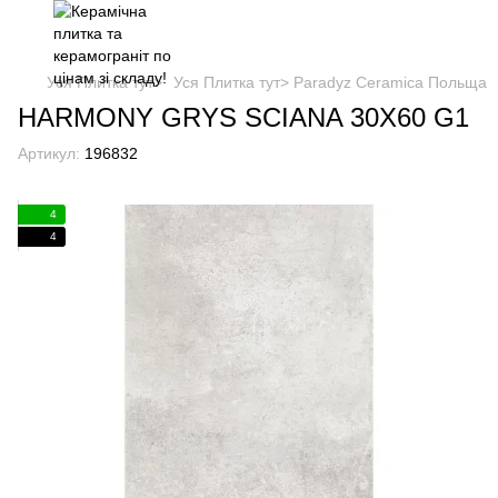
Уся Плитка тут>
Уся Плитка тут> Paradyz Ceramica Польща
HARMONY GRYS SCIANA 30X60 G1
Артикул:
196832
4
4