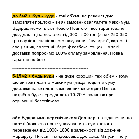
—-------------------------------------------------
до 5м2 + будь куди
-
такі об'єми не рекомендую
замовляти поштою - ви як замовник заплатите максимум.
Відправляємо тільки Новою Поштою - все гарантовано
доізджає - ціна доставки від 300 - 800 грн (з них 250-350
грн вартість спеціального пакування, “пупирка”, картон і
спец ящик, палетний борт, флетбокс, тощо). На такі
доставки попросимо 100% оплату замовлення. Повна
гарантія по бою.
—----------------------------------------------
5-15м2 + будь куди
-
не дуже хороший теж об'єм - тому
що ви теж платите максимум (якщо поділити суму
доставки на кількість замовлених кв.метрів) Від вас
потрібна буде передоплата 10-20%, залишок при
отриманні безготівково.
або
Відправимо
перевізником Делівері
на відділення на
палеті (повністю наше упакування) - сума такого
перевезення від 1000- 1800 в залежності від довжини
маршруту. Плюси - найдешевша доставка. Мінуси - не у