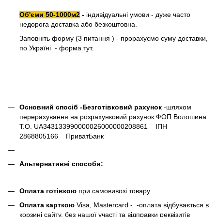
Об'єми 50-1000м2
-
індивідуальні умови - дуже часто
недорога доставка або безкоштовна.
Заповніть форму (3 питання ) - прорахуємо суму доставки,
по Україні
- форма тут.
Основний спосіб -Безготівковий рахунок
-шляхом
перерахування на розрахунковий рахунок ФОП Волошина
Т.О. UA343133990000026000000208861 ІПН
2868805166 ПриватБанк
Альтернативні способи:
Оплата готівкою
при самовивозі товару.
Оплата карткою
Visa, Mastercard - -оплата відбувається в
корзині сайту, без нашої участі та відправки реквізитів