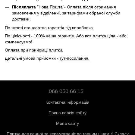
Післяплата
"Нова Пошта"- Оплата після отримання
замовлення у відділенні, за тарифами обраної служби
доставки.
По якості стандартна гарантія від виробника.
По цілісності - 100% наша гарантія. Або вся плитка ціла - або
компенсуємо!
Оплата при прийомці плитки.
Детальні умови прийомки -
тут-посилання.
066 050 66 15
Контактна інформація
Повна версія сайту
Мапа сайту
Плитка для ванної та керамограніт по гарним цінам зі Складу