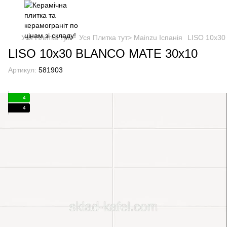
Уся Плитка тут>
Уся Плитка тут> Mainzu Іспанія
LISO 10x3
LISO 10x30 BLANCO MATE 30x10
Артикул:
581903
4
4