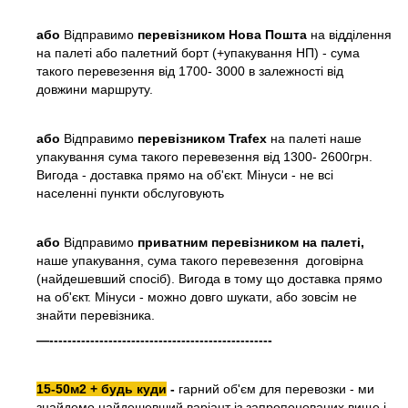
або
Відправимо
перевізником Нова Пошта
на відділення
на палеті або палетний борт (+упакування НП) - сума
такого перевезення від 1700- 3000 в залежності від
довжини маршруту.
або
Відправимо
перевізником Trafex
на палеті наше
упакування сума такого перевезення від 1300- 2600грн.
Вигода - доставка прямо на об'єкт. Мінуси - не всі
населенні пункти обслуговують
або
Відправимо
приватним перевізником на палеті,
наше упакування, сума такого перевезення договірна
(найдешевший спосіб). Вигода в тому що доставка прямо
на об'єкт. Мінуси - можно довго шукати, або зовсім не
знайти перевізника.
—-------------------------------------------------
15-50м2 + будь куди
-
гарний об'єм для перевозки - ми
знайдемо найдешевший варіант із запропонованих вище і