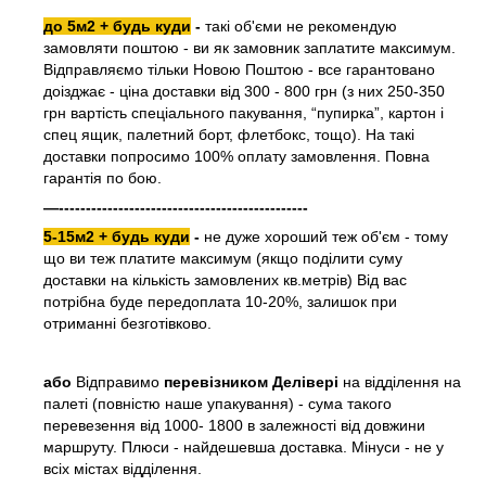
до 5м2 + будь куди
-
такі об'єми не рекомендую
замовляти поштою - ви як замовник заплатите максимум.
Відправляємо тільки Новою Поштою - все гарантовано
доізджає - ціна доставки від 300 - 800 грн (з них 250-350
грн вартість спеціального пакування, “пупирка”, картон і
спец ящик, палетний борт, флетбокс, тощо). На такі
доставки попросимо 100% оплату замовлення. Повна
гарантія по бою.
—----------------------------------------------
5-15м2 + будь куди
-
не дуже хороший теж об'єм - тому
що ви теж платите максимум (якщо поділити суму
доставки на кількість замовлених кв.метрів) Від вас
потрібна буде передоплата 10-20%, залишок при
отриманні безготівково.
або
Відправимо
перевізником Делівері
на відділення на
палеті (повністю наше упакування) - сума такого
перевезення від 1000- 1800 в залежності від довжини
маршруту. Плюси - найдешевша доставка. Мінуси - не у
всіх містах відділення.