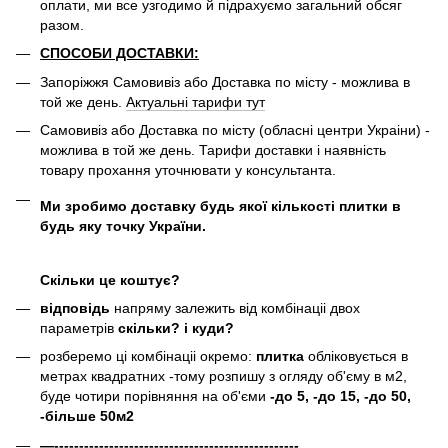
оплати, ми все узгодимо й підрахуємо загальний обсяг
разом.
СПОСОБИ ДОСТАВКИ:
Запоріжжя Самовивіз або Доставка по місту - можлива в
той же день.
Актуальні тарифи тут
Самовивіз або Доставка по місту (обласні центри Украіни) -
можлива в той же день. Тарифи доставки і наявність
товару прохання уточнювати у консультанта.
Ми зробимо доставку будь якої кількості плитки в
будь яку точку України.
Скільки це коштує?
відповідь
напряму залежить від комбінаціі двох
параметрів
скільки? і куди?
розберемо ці комбінаціі окремо:
плитка
обліковується в
метрах квадратних -тому розпишу з огляду об'єму в м2,
буде чотири порівняння на об'єми
-до 5, -до 15, -до 50,
-більше 50м2
—-------------------------------------------------