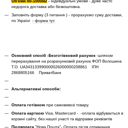
Об'єми 50-1000м2
-
індивідуальні умови - дуже часто
недорога доставка або безкоштовна.
Заповніть форму (3 питання ) - прорахуємо суму доставки,
по Україні
- форма тут.
Основний спосіб -Безготівковий рахунок
-шляхом
перерахування на розрахунковий рахунок ФОП Волошина
Т.О. UA343133990000026000000208861 ІПН
2868805166 ПриватБанк
Альтернативні способи:
Оплата готівкою
при самовивозі товару.
Оплата карткою
Visa, Mastercard - -оплата відбувається в
корзині сайту, без нашої участі та відправки реквізитів
Післяплата
"Нова Пошта"- Оплата після отримання