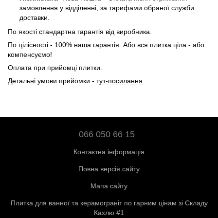
замовлення у відділенні, за тарифами обраної служби
доставки.
По якості стандартна гарантія від виробника.
По цілісності - 100% наша гарантія. Або вся плитка ціла - або
компенсуємо!
Оплата при прийомці плитки.
Детальні умови прийомки -
тут-посилання.
066 050 66 15
Контактна інформація
Повна версія сайту
Мапа сайту
Плитка для ванної та керамограніт по гарним цінам зі Складу
Кахлю #1