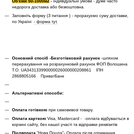
Об'єми 50-1000м2
-
індивідуальні умови - дуже часто
недорога доставка або безкоштовна.
Заповніть форму (3 питання ) - прорахуємо суму доставки,
по Україні
- форма тут.
Основний спосіб -Безготівковий рахунок
-шляхом
перерахування на розрахунковий рахунок ФОП Волошина
Т.О. UA343133990000026000000208861 ІПН
2868805166 ПриватБанк
Альтернативні способи:
Оплата готівкою
при самовивозі товару.
Оплата карткою
Visa, Mastercard - -оплата відбувається в
корзині сайту, без нашої участі та відправки реквізитів
Післяплата
"Нова Пошта"- Оплата після отримання