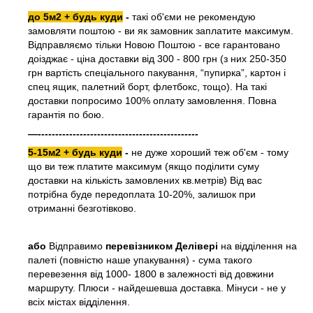
до 5м2 + будь куди
-
такі об'єми не рекомендую
замовляти поштою - ви як замовник заплатите максимум.
Відправляємо тільки Новою Поштою - все гарантовано
доізджає - ціна доставки від 300 - 800 грн (з них 250-350
грн вартість спеціального пакування, “пупирка”, картон і
спец ящик, палетний борт, флетбокс, тощо). На такі
доставки попросимо 100% оплату замовлення. Повна
гарантія по бою.
—----------------------------------------------
5-15м2 + будь куди
-
не дуже хороший теж об'єм - тому
що ви теж платите максимум (якщо поділити суму
доставки на кількість замовлених кв.метрів) Від вас
потрібна буде передоплата 10-20%, залишок при
отриманні безготівково.
або
Відправимо
перевізником Делівері
на відділення на
палеті (повністю наше упакування) - сума такого
перевезення від 1000- 1800 в залежності від довжини
маршруту. Плюси - найдешевша доставка. Мінуси - не у
всіх містах відділення.