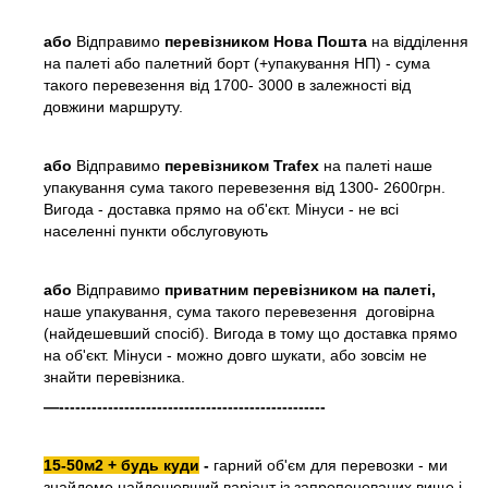
або
Відправимо
перевізником Нова Пошта
на відділення
на палеті або палетний борт (+упакування НП) - сума
такого перевезення від 1700- 3000 в залежності від
довжини маршруту.
або
Відправимо
перевізником Trafex
на палеті наше
упакування сума такого перевезення від 1300- 2600грн.
Вигода - доставка прямо на об'єкт. Мінуси - не всі
населенні пункти обслуговують
або
Відправимо
приватним перевізником на палеті,
наше упакування, сума такого перевезення договірна
(найдешевший спосіб). Вигода в тому що доставка прямо
на об'єкт. Мінуси - можно довго шукати, або зовсім не
знайти перевізника.
—-------------------------------------------------
15-50м2 + будь куди
-
гарний об'єм для перевозки - ми
знайдемо найдешевший варіант із запропонованих вище і