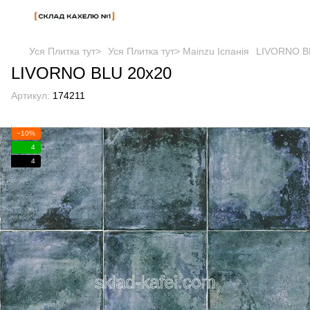
Уся Плитка тут>
Уся Плитка тут> Mainzu Іспанія
LIVORNO B
LIVORNO BLU 20x20
Артикул:
174211
−10%
4
4