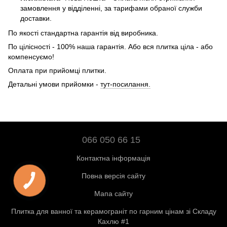
замовлення у відділенні, за тарифами обраної служби
доставки.
По якості стандартна гарантія від виробника.
По цілісності - 100% наша гарантія. Або вся плитка ціла - або
компенсуємо!
Оплата при прийомці плитки.
Детальні умови прийомки -
тут-посилання.
066 050 66 15
Контактна інформація
Повна версія сайту
Мапа сайту
Плитка для ванної та керамограніт по гарним цінам зі Складу
Кахлю #1