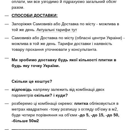
оплати, ми все узгодимо й підрахуємо загальний обсяг
разом.
СПОСОБИ ДОСТАВКИ:
Запоріжжя Самовивіз або Доставка по місту - можлива в
той же день.
Актуальні тарифи тут
Самовивіз або Доставка по місту (обласні центри Украіни) -
можлива в той же день. Тарифи доставки і наявність
товару прохання уточнювати у консультанта.
Ми зробимо доставку будь якої кількості плитки в
будь яку точку України.
Скільки це коштує?
відповідь
напряму залежить від комбінаціі двох
параметрів
скільки? і куди?
розберемо ці комбінаціі окремо:
плитка
обліковується в
метрах квадратних -тому розпишу з огляду об'єму в м2,
буде чотири порівняння на об'єми
-до 5, -до 15, -до 50,
-більше 50м2
—-------------------------------------------------