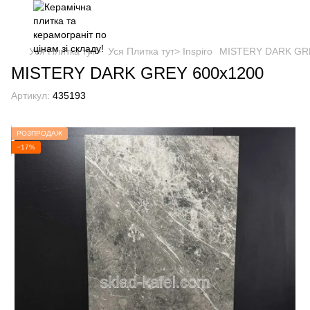
Уся Плитка тут>
Уся Плитка тут> Inspiro
MISTERY DARK GR
MISTERY DARK GREY 600x1200
Артикул:
435193
РОЗПРОДАЖ
−17%