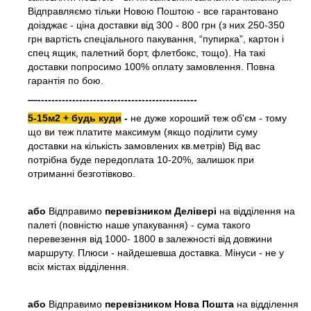
Відправляємо тільки Новою Поштою - все гарантовано
доізджає - ціна доставки від 300 - 800 грн (з них 250-350
грн вартість спеціального пакування, “пупирка”, картон і
спец ящик, палетний борт, флетбокс, тощо). На такі
доставки попросимо 100% оплату замовлення. Повна
гарантія по бою.
—----------------------------------------------
5-15м2 + будь куди
-
не дуже хороший теж об'єм - тому
що ви теж платите максимум (якщо поділити суму
доставки на кількість замовлених кв.метрів) Від вас
потрібна буде передоплата 10-20%, залишок при
отриманні безготівково.
або
Відправимо
перевізником Делівері
на відділення на
палеті (повністю наше упакування) - сума такого
перевезення від 1000- 1800 в залежності від довжини
маршруту. Плюси - найдешевша доставка. Мінуси - не у
всіх містах відділення.
або
Відправимо
перевізником Нова Пошта
на відділення