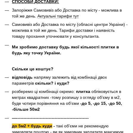
СПОСОБИ ДОСТАВКИ:
Запоріжжя Самовивіз або Доставка по місту - можлива в
той же день.
Актуальні тарифи тут
Самовивіз або Доставка по місту (обласні центри Украіни) -
можлива в той же день. Тарифи доставки і наявність
товару прохання уточнювати у консультанта.
Ми зробимо доставку будь якої кількості плитки в
будь яку точку України.
Скільки це коштує?
відповідь
напряму залежить від комбінаціі двох
параметрів
скільки? і куди?
розберемо ці комбінаціі окремо:
плитка
обліковується в
метрах квадратних -тому розпишу з огляду об'єму в м2,
буде чотири порівняння на об'єми
-до 5, -до 15, -до 50,
-більше 50м2
—-------------------------------------------------
до 5м2 + будь куди
-
такі об'єми не рекомендую
замовляти поштою - ви як замовник заплатите максимум.