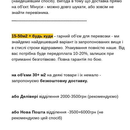
(найдешевший спосіб). Вигода в тому що доставка прямо
на об'єкт. Мінуси - можно довго шукати, або зовсім не
знайти перевізника.
—-------------------------------------------------
15-50м2 + будь куди
-
гарний об'єм для перевозки - ми
знайдемо найдешевший варіант із запропонованих вище і
в стислі строки відправимо. Упакування повністю наше. Від
вас потрібна буде передоплата 10-20%, залишок при
отриманні безготівково. Повна гарантія по бою.
на об'єми 30+ м2
на деякі товари і іх немало -
запропонуємо
безкоштовну доставку.
або
Делівері
відділення 2000-3500грн (рекомендуємо)
або Нова Пошта
відділення -3500+6000грн (не
рекомендуємо цей спосіб)