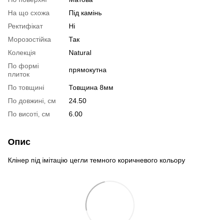
На що схожа
Під камінь
Ректифікат
Ні
Морозостійка
Так
Колекція
Natural
По формі
прямокутна
плиток
По товщині
Товщина 8мм
По довжині, см
24.50
По висоті, см
6.00
Опис
Клінер під імітацію цегли темного коричневого кольору