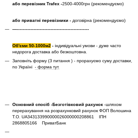
або перевізник Trafex -
2500-4000грн (рекомендуємо)
або приватні перевізники -
договірна (рекомендуємо)
—-----------------------------------------------
Об'єми 50-1000м2
-
індивідуальні умови - дуже часто
недорога доставка або безкоштовна.
Заповніть форму (3 питання ) - прорахуємо суму доставки,
по Україні
- форма тут.
Основний спосіб -Безготівковий рахунок
-шляхом
перерахування на розрахунковий рахунок ФОП Волошина
Т.О. UA343133990000026000000208861 ІПН
2868805166 ПриватБанк