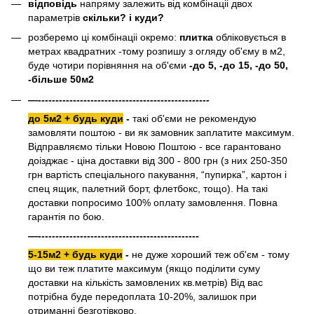
відповідь
напряму залежить від комбінаціі двох
параметрів
скільки? і куди?
розберемо ці комбінаціі окремо:
плитка
обліковується в
метрах квадратних -тому розпишу з огляду об'єму в м2,
буде чотири порівняння на об'єми
-до 5, -до 15, -до 50,
-більше 50м2
—-------------------------------------------------
до 5м2 + будь куди
-
такі об'єми не рекомендую
замовляти поштою - ви як замовник заплатите максимум.
Відправляємо тільки Новою Поштою - все гарантовано
доізджає - ціна доставки від 300 - 800 грн (з них 250-350
грн вартість спеціального пакування, “пупирка”, картон і
спец ящик, палетний борт, флетбокс, тощо). На такі
доставки попросимо 100% оплату замовлення. Повна
гарантія по бою.
—----------------------------------------------
5-15м2 + будь куди
-
не дуже хороший теж об'єм - тому
що ви теж платите максимум (якщо поділити суму
доставки на кількість замовлених кв.метрів) Від вас
потрібна буде передоплата 10-20%, залишок при
отриманні безготівково.