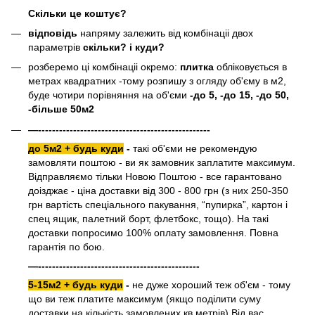
Скільки це коштує?
відповідь
напряму залежить від комбінаціі двох
параметрів
скільки? і куди?
розберемо ці комбінаціі окремо:
плитка
обліковується в
метрах квадратних -тому розпишу з огляду об'єму в м2,
буде чотири порівняння на об'єми
-до 5, -до 15, -до 50,
-більше 50м2
—-------------------------------------------------
до 5м2 + будь куди
-
такі об'єми не рекомендую
замовляти поштою - ви як замовник заплатите максимум.
Відправляємо тільки Новою Поштою - все гарантовано
доізджає - ціна доставки від 300 - 800 грн (з них 250-350
грн вартість спеціального пакування, “пупирка”, картон і
спец ящик, палетний борт, флетбокс, тощо). На такі
доставки попросимо 100% оплату замовлення. Повна
гарантія по бою.
—----------------------------------------------
5-15м2 + будь куди
-
не дуже хороший теж об'єм - тому
що ви теж платите максимум (якщо поділити суму
доставки на кількість замовлених кв.метрів) Від вас