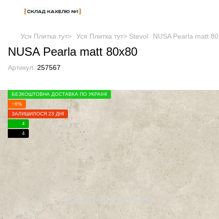
Уся Плитка тут>
Уся Плитка тут> Stevol
NUSA Pearla matt 8
NUSA Pearla matt 80x80
Артикул:
257567
БЕЗКОШТОВНА ДОСТАВКА ПО УКРАЇНІ
−6%
ЗАЛИШИЛОСЯ 23 ДНІ
4
4