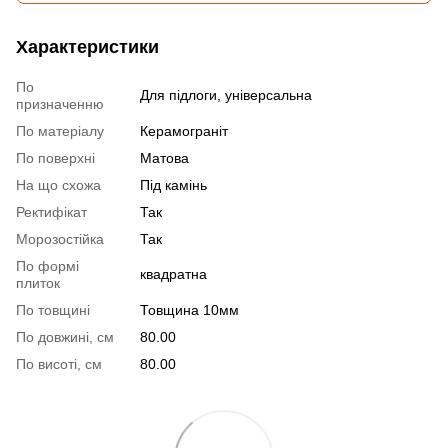
Характеристики
По
Для підлоги, універсальна
призначенню
По матеріалу
Керамограніт
По поверхні
Матова
На що схожа
Під камінь
Ректифікат
Так
Морозостійка
Так
По формі
квадратна
плиток
По товщині
Товщина 10мм
По довжині, см
80.00
По висоті, см
80.00