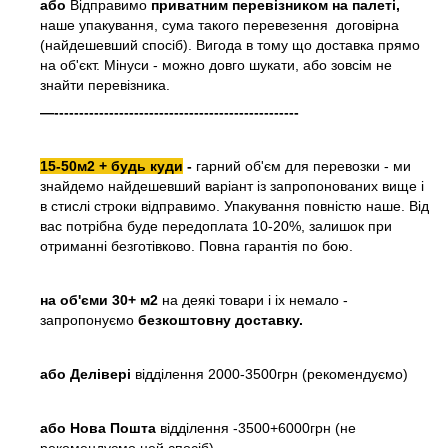
або
Відправимо
приватним перевізником на палеті,
наше упакування, сума такого перевезення договірна
(найдешевший спосіб). Вигода в тому що доставка прямо
на об'єкт. Мінуси - можно довго шукати, або зовсім не
знайти перевізника.
—-------------------------------------------------
15-50м2 + будь куди
-
гарний об'єм для перевозки - ми
знайдемо найдешевший варіант із запропонованих вище і
в стислі строки відправимо. Упакування повністю наше. Від
вас потрібна буде передоплата 10-20%, залишок при
отриманні безготівково. Повна гарантія по бою.
на об'єми 30+ м2
на деякі товари і іх немало -
запропонуємо
безкоштовну доставку.
або
Делівері
відділення 2000-3500грн (рекомендуємо)
або Нова Пошта
відділення -3500+6000грн (не
рекомендуємо цей спосіб)