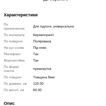
Характеристики
По
Для підлоги, універсальна
призначенню
По матеріалу
Керамограніт
По поверхні
Полірована
На що схожа
Під онікс
Ректифікат
Так
Морозостійка
Так
По формі
прямокутна
плиток
По товщині
Товщина 8мм
По довжині, см
120.00
По висоті, см
60.00
Опис