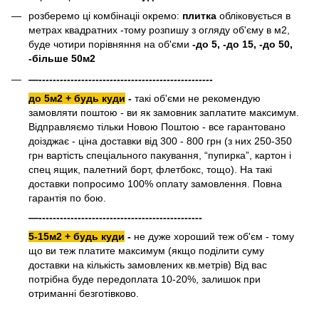
розберемо ці комбінаціі окремо:
плитка
обліковується в
метрах квадратних -тому розпишу з огляду об'єму в м2,
буде чотири порівняння на об'єми
-до 5, -до 15, -до 50,
-більше 50м2
—-------------------------------------------------
до 5м2 + будь куди
-
такі об'єми не рекомендую
замовляти поштою - ви як замовник заплатите максимум.
Відправляємо тільки Новою Поштою - все гарантовано
доізджає - ціна доставки від 300 - 800 грн (з них 250-350
грн вартість спеціального пакування, “пупирка”, картон і
спец ящик, палетний борт, флетбокс, тощо). На такі
доставки попросимо 100% оплату замовлення. Повна
гарантія по бою.
—----------------------------------------------
5-15м2 + будь куди
-
не дуже хороший теж об'єм - тому
що ви теж платите максимум (якщо поділити суму
доставки на кількість замовлених кв.метрів) Від вас
потрібна буде передоплата 10-20%, залишок при
отриманні безготівково.