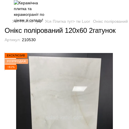
Уся Плитка тут>
Уся Плитка тут> тм Luor
Онікс полірований
Онікс полірований 120x60 2гатунок
Артикул:
210530
ЕКСКЛЮЗИВ
РОЗПРОДАЖ
−61%