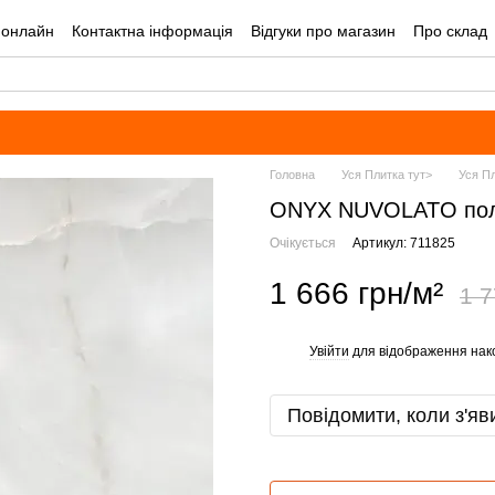
 онлайн
Контактна інформація
Відгуки про магазин
Про склад
лог
Угода користувача
Оплата і доставка
Головна
Уся Плитка тут>
Уся Пл
ONYX NUVOLATO полі
Очікується
Артикул: 711825
1 666 грн/м²
1 7
Увійти
для відображення нак
%
Повідомити, коли з'яв