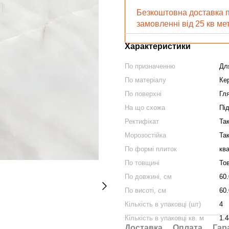
Безкоштовна доставка 
замовленні від 25 кв ме
Характеристики
По призначенню
Дл
По матеріалу
Ке
По поверхні
Гл
На що схожа
Під
Ректифікат
Та
Морозостійка
Та
По формі плиток
кв
По товщині
То
По довжині, см
60
По висоті, см
60
Кількість в упаковці (шт)
4
Кількість в упаковці кв. м
1.
Доставка
Оплата
Гар