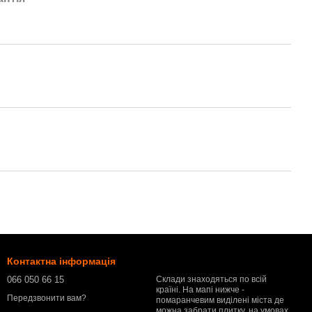
Контактна інформація
066 050 66 15
Склади знаходяться по всій
країні. На мапі нижче -
Передзвонити вам?
помаранчевим виділені міста де
можна забрати плитку, на умовах