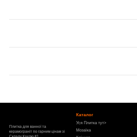
Каталог
Уся Плитка тут>
Плитка для ванної та
Мозаїка
керамограніт по гарним цінам зі
Складу Кахлю #1