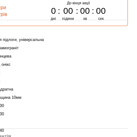
До кінця акції
при
0
00
00
00
трів
дні
години
хв
сек
я підлоги, універсальна
рамограніт
янцева
 онікс
к
к
адратна
вщина 10мм
.00
.00
440
антія