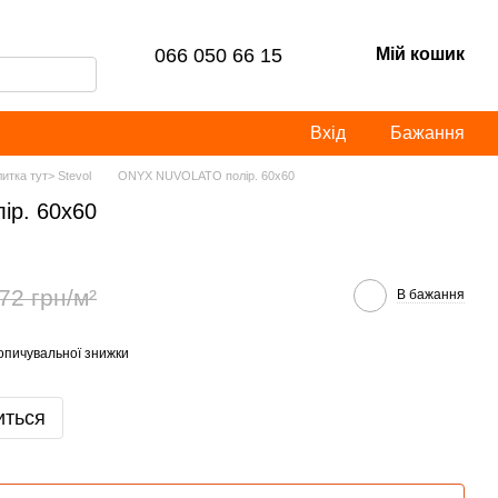
066 050 66 15
Мій кошик
Вхід
Бажання
итка тут> Stevol
ONYX NUVOLATO полір. 60x60
р. 60x60
72 грн/м²
В бажання
опичувальної знижки
иться