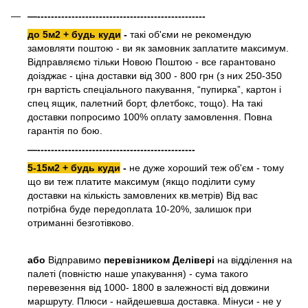
—-------------------------------------------------
до 5м2 + будь куди
-
такі об'єми не рекомендую
замовляти поштою - ви як замовник заплатите максимум.
Відправляємо тільки Новою Поштою - все гарантовано
доізджає - ціна доставки від 300 - 800 грн (з них 250-350
грн вартість спеціального пакування, “пупирка”, картон і
спец ящик, палетний борт, флетбокс, тощо). На такі
доставки попросимо 100% оплату замовлення. Повна
гарантія по бою.
—----------------------------------------------
5-15м2 + будь куди
-
не дуже хороший теж об'єм - тому
що ви теж платите максимум (якщо поділити суму
доставки на кількість замовлених кв.метрів) Від вас
потрібна буде передоплата 10-20%, залишок при
отриманні безготівково.
або
Відправимо
перевізником Делівері
на відділення на
палеті (повністю наше упакування) - сума такого
перевезення від 1000- 1800 в залежності від довжини
маршруту. Плюси - найдешевша доставка. Мінуси - не у