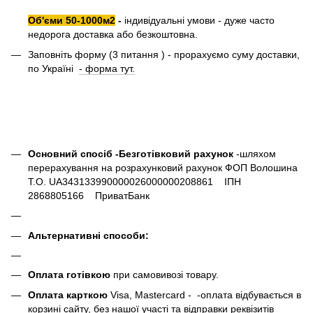
Об'єми 50-1000м2
-
індивідуальні умови - дуже часто
недорога доставка або безкоштовна.
Заповніть форму (3 питання ) - прорахуємо суму доставки,
по Україні
- форма тут.
Основний спосіб -Безготівковий рахунок
-шляхом
перерахування на розрахунковий рахунок ФОП Волошина
Т.О. UA343133990000026000000208861 ІПН
2868805166 ПриватБанк
Альтернативні способи:
Оплата готівкою
при самовивозі товару.
Оплата карткою
Visa, Mastercard - -оплата відбувається в
корзині сайту, без нашої участі та відправки реквізитів