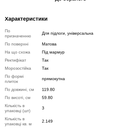
Характеристики
По
Для підлоги, універсальна
призначенню
По поверхні
Матова
На що схожа
Під мармур
Ректифікат
Так
Морозостійка
Так
По формі
прямокутна
плиток
По довжині, см
119.80
По висоті, см
59.80
Кількість в
3
упаковці (шт)
Кількість в
2.149
упаковці кв. м