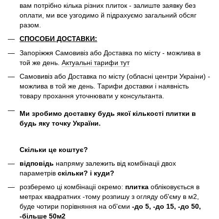
вам потрібно кілька різних плиток - залиште заявку без
оплати, ми все узгодимо й підрахуємо загальний обсяг
разом.
СПОСОБИ ДОСТАВКИ:
Запоріжжя Самовивіз або Доставка по місту - можлива в
той же день.
Актуальні тарифи тут
Самовивіз або Доставка по місту (обласні центри Украіни) -
можлива в той же день. Тарифи доставки і наявність
товару прохання уточнювати у консультанта.
Ми зробимо доставку будь якої кількості плитки в
будь яку точку України.
Скільки це коштує?
відповідь
напряму залежить від комбінаціі двох
параметрів
скільки? і куди?
розберемо ці комбінаціі окремо:
плитка
обліковується в
метрах квадратних -тому розпишу з огляду об'єму в м2,
буде чотири порівняння на об'єми
-до 5, -до 15, -до 50,
-більше 50м2