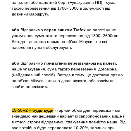
на палеті або палетний борт (+упакування НП) - сума
такого перевезення від 1700- 3000 в залежності від
довжини маршруту.
або
Відправимо
перевізником Trafex
на палеті наше
упакування сума такого перевезення від 1300- 2600грн.
Вигода - доставка прямо на об'єкт. Мінуси - не всі
населенні пункти обслуговують
або
Відправимо
приватним перевізником на палеті,
наше упакування, сума такого перевезення договірна
(найдешевший спосіб). Вигода в тому що доставка прямо
на об'єкт. Мінуси - можно довго шукати, або зовсім не
знайти перевізника.
—-------------------------------------------------
15-50м2 + будь куди
-
гарний об'єм для перевозки - ми
знайдемо найдешевший варіант із запропонованих вище і
в стислі строки відправимо. Упакування повністю наше. Від
вас потрібна буде передоплата 10-20%, залишок при