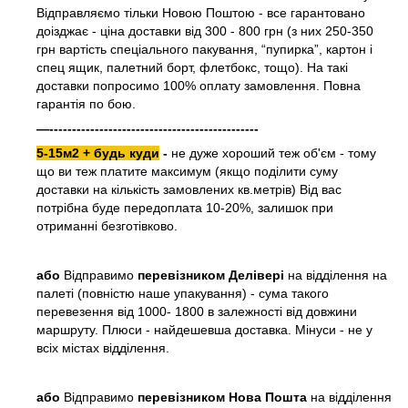
Відправляємо тільки Новою Поштою - все гарантовано
доізджає - ціна доставки від 300 - 800 грн (з них 250-350
грн вартість спеціального пакування, “пупирка”, картон і
спец ящик, палетний борт, флетбокс, тощо). На такі
доставки попросимо 100% оплату замовлення. Повна
гарантія по бою.
—----------------------------------------------
5-15м2 + будь куди
-
не дуже хороший теж об'єм - тому
що ви теж платите максимум (якщо поділити суму
доставки на кількість замовлених кв.метрів) Від вас
потрібна буде передоплата 10-20%, залишок при
отриманні безготівково.
або
Відправимо
перевізником Делівері
на відділення на
палеті (повністю наше упакування) - сума такого
перевезення від 1000- 1800 в залежності від довжини
маршруту. Плюси - найдешевша доставка. Мінуси - не у
всіх містах відділення.
або
Відправимо
перевізником Нова Пошта
на відділення