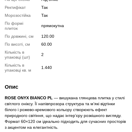
Ректифікат
Так
Морозостійка
Так
По формі
прямокутна
плиток
По довжині, см
120.00
По висоті, см
60.00
Кількість в
2
упаковці (шт)
Кількість в
1.440
упаковці кв. м
Опис
ROSE ONYX BIANCO PL
— вишукана глянцева плитка у стилі
світлого оніксу. Її напівпрозора структура та м’які відтінки
білого і рожево-кремового кольору створюють ефект
природного світіння, що надає інтер’єру розкішного вигляду.
Формат 60×120 см ідеально підходить для сучасних просторів
з акцентом на елегантність.