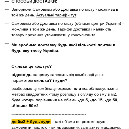
СПОСОБИ ДОСТАВКИ:
Запоріжжя Самовивіз або Доставка по місту - можлива в
той же день.
Актуальні тарифи тут
Самовивіз або Доставка по місту (обласні центри Украіни) -
можлива в той же день. Тарифи доставки і наявність
товару прохання уточнювати у консультанта.
Ми зробимо доставку будь якої кількості плитки в
будь яку точку України.
Скільки це коштує?
відповідь
напряму залежить від комбінаціі двох
параметрів
скільки? і куди?
розберемо ці комбінаціі окремо:
плитка
обліковується в
метрах квадратних -тому розпишу з огляду об'єму в м2,
буде чотири порівняння на об'єми
-до 5, -до 15, -до 50,
-більше 50м2
—-------------------------------------------------
до 5м2 + будь куди
-
такі об'єми не рекомендую
замовляти поштою - ви як замовник заплатите максимум.