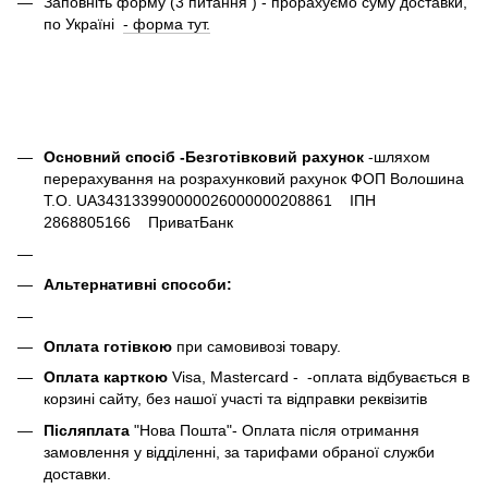
Заповніть форму (3 питання ) - прорахуємо суму доставки,
по Україні
- форма тут.
Основний спосіб -Безготівковий рахунок
-шляхом
перерахування на розрахунковий рахунок ФОП Волошина
Т.О. UA343133990000026000000208861 ІПН
2868805166 ПриватБанк
Альтернативні способи:
Оплата готівкою
при самовивозі товару.
Оплата карткою
Visa, Mastercard - -оплата відбувається в
корзині сайту, без нашої участі та відправки реквізитів
Післяплата
"Нова Пошта"- Оплата після отримання
замовлення у відділенні, за тарифами обраної служби
доставки.