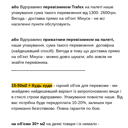
або
Відправимо
перевізником Trafex
на палеті наше
упакування сума такого перевезення від 1300- 2600грн.
Вигода - доставка прямо на об'єкт. Мінуси - не всі
населенні пункти обслуговують
або
Відправимо
приватним перевізником на палеті,
наше упакування, сума такого перевезення договірна
(найдешевший спосіб). Вигода в тому що доставка прямо
на об'єкт. Мінуси - можно довго шукати, або зовсім не
знайти перевізника.
—-------------------------------------------------
15-50м2 + будь куди
-
гарний об'єм для перевозки - ми
знайдемо найдешевший варіант із запропонованих вище і
в стислі строки відправимо. Упакування повністю наше. Від
вас потрібна буде передоплата 10-20%, залишок при
отриманні безготівково. Повна гарантія по бою.
на об'єми 30+ м2
на деякі товари і іх немало -