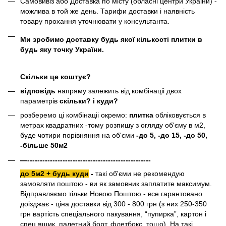
Самовивіз або Доставка по місту (обласні центри Украіни) -
можлива в той же день. Тарифи доставки і наявність
товару прохання уточнювати у консультанта.
Ми зробимо доставку будь якої кількості плитки в
будь яку точку України.
Скільки це коштує?
відповідь
напряму залежить від комбінаціі двох
параметрів
скільки? і куди?
розберемо ці комбінаціі окремо:
плитка
обліковується в
метрах квадратних -тому розпишу з огляду об'єму в м2,
буде чотири порівняння на об'єми
-до 5, -до 15, -до 50,
-більше 50м2
—-------------------------------------------------
до 5м2 + будь куди
-
такі об'єми не рекомендую
замовляти поштою - ви як замовник заплатите максимум.
Відправляємо тільки Новою Поштою - все гарантовано
доізджає - ціна доставки від 300 - 800 грн (з них 250-350
грн вартість спеціального пакування, “пупирка”, картон і
спец ящик, палетний борт, флетбокс, тощо). На такі