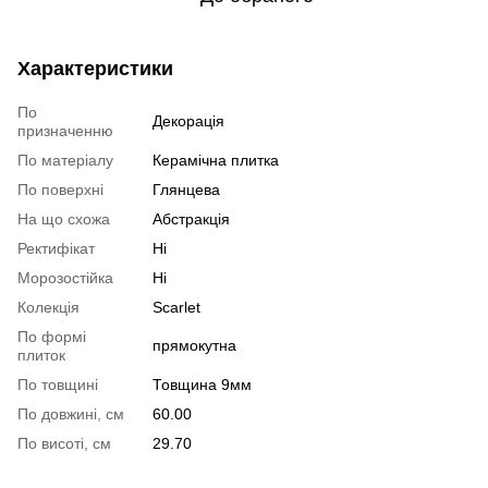
Характеристики
По
Декорація
призначенню
По матеріалу
Керамічна плитка
По поверхні
Глянцева
На що схожа
Абстракція
Ректифікат
Ні
Морозостійка
Ні
Колекція
Scarlet
По формі
прямокутна
плиток
По товщині
Товщина 9мм
По довжині, см
60.00
По висоті, см
29.70