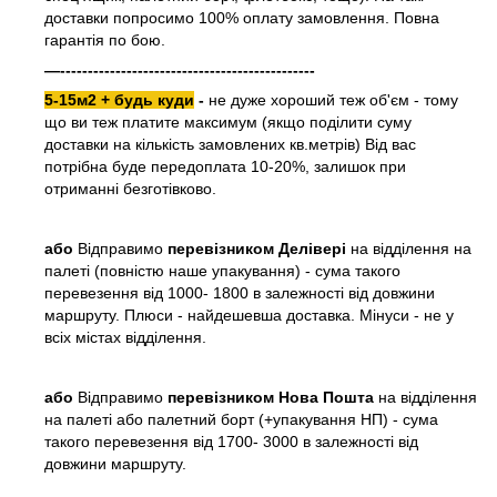
доставки попросимо 100% оплату замовлення. Повна
гарантія по бою.
—----------------------------------------------
5-15м2 + будь куди
-
не дуже хороший теж об'єм - тому
що ви теж платите максимум (якщо поділити суму
доставки на кількість замовлених кв.метрів) Від вас
потрібна буде передоплата 10-20%, залишок при
отриманні безготівково.
або
Відправимо
перевізником Делівері
на відділення на
палеті (повністю наше упакування) - сума такого
перевезення від 1000- 1800 в залежності від довжини
маршруту. Плюси - найдешевша доставка. Мінуси - не у
всіх містах відділення.
або
Відправимо
перевізником Нова Пошта
на відділення
на палеті або палетний борт (+упакування НП) - сума
такого перевезення від 1700- 3000 в залежності від
довжини маршруту.