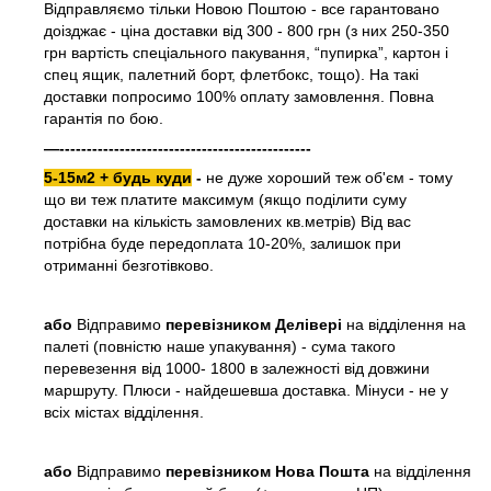
Відправляємо тільки Новою Поштою - все гарантовано
доізджає - ціна доставки від 300 - 800 грн (з них 250-350
грн вартість спеціального пакування, “пупирка”, картон і
спец ящик, палетний борт, флетбокс, тощо). На такі
доставки попросимо 100% оплату замовлення. Повна
гарантія по бою.
—----------------------------------------------
5-15м2 + будь куди
-
не дуже хороший теж об'єм - тому
що ви теж платите максимум (якщо поділити суму
доставки на кількість замовлених кв.метрів) Від вас
потрібна буде передоплата 10-20%, залишок при
отриманні безготівково.
або
Відправимо
перевізником Делівері
на відділення на
палеті (повністю наше упакування) - сума такого
перевезення від 1000- 1800 в залежності від довжини
маршруту. Плюси - найдешевша доставка. Мінуси - не у
всіх містах відділення.
або
Відправимо
перевізником Нова Пошта
на відділення