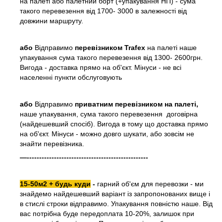
на палеті або палетний борт (+упакування НП) - сума
такого перевезення від 1700- 3000 в залежності від
довжини маршруту.
або
Відправимо
перевізником Trafex
на палеті наше
упакування сума такого перевезення від 1300- 2600грн.
Вигода - доставка прямо на об'єкт. Мінуси - не всі
населенні пункти обслуговують
або
Відправимо
приватним перевізником на палеті,
наше упакування, сума такого перевезення договірна
(найдешевший спосіб). Вигода в тому що доставка прямо
на об'єкт. Мінуси - можно довго шукати, або зовсім не
знайти перевізника.
—-------------------------------------------------
15-50м2 + будь куди
-
гарний об'єм для перевозки - ми
знайдемо найдешевший варіант із запропонованих вище і
в стислі строки відправимо. Упакування повністю наше. Від
вас потрібна буде передоплата 10-20%, залишок при