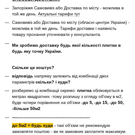
Запоріжжя Самовивіз або Доставка по місту - можлива в
той же день.
Актуальні тарифи тут
Самовивіз або Доставка по місту (обласні центри Украіни) -
можлива в той же день. Тарифи доставки і наявність
товару прохання уточнювати у консультанта.
Ми зробимо доставку будь якої кількості плитки в
будь яку точку України.
Скільки це коштує?
відповідь
напряму залежить від комбінаціі двох
параметрів
скільки? і куди?
розберемо ці комбінаціі окремо:
плитка
обліковується в
метрах квадратних -тому розпишу з огляду об'єму в м2,
буде чотири порівняння на об'єми
-до 5, -до 15, -до 50,
-більше 50м2
—-------------------------------------------------
до 5м2 + будь куди
-
такі об'єми не рекомендую
замовляти поштою - ви як замовник заплатите максимум.