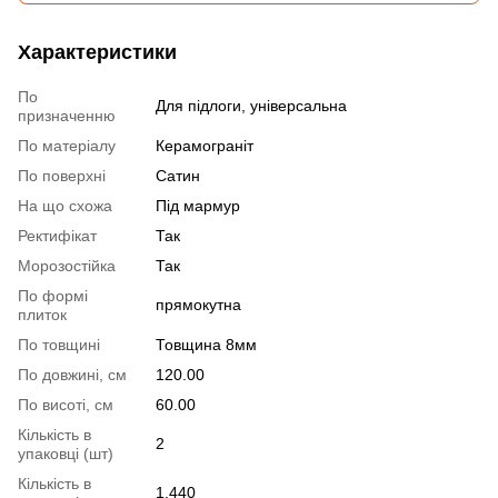
Характеристики
По
Для підлоги, універсальна
призначенню
По матеріалу
Керамограніт
По поверхні
Сатин
На що схожа
Під мармур
Ректифікат
Так
Морозостійка
Так
По формі
прямокутна
плиток
По товщині
Товщина 8мм
По довжині, см
120.00
По висоті, см
60.00
Кількість в
2
упаковці (шт)
Кількість в
1.440