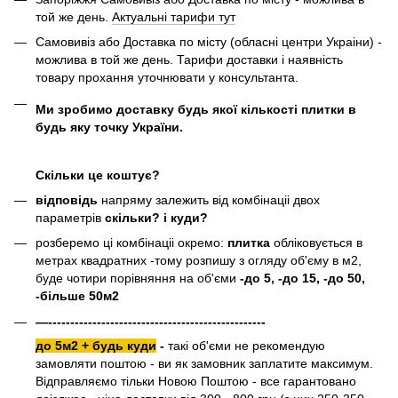
той же день.
Актуальні тарифи тут
Самовивіз або Доставка по місту (обласні центри Украіни) -
можлива в той же день. Тарифи доставки і наявність
товару прохання уточнювати у консультанта.
Ми зробимо доставку будь якої кількості плитки в
будь яку точку України.
Скільки це коштує?
відповідь
напряму залежить від комбінаціі двох
параметрів
скільки? і куди?
розберемо ці комбінаціі окремо:
плитка
обліковується в
метрах квадратних -тому розпишу з огляду об'єму в м2,
буде чотири порівняння на об'єми
-до 5, -до 15, -до 50,
-більше 50м2
—-------------------------------------------------
до 5м2 + будь куди
-
такі об'єми не рекомендую
замовляти поштою - ви як замовник заплатите максимум.
Відправляємо тільки Новою Поштою - все гарантовано