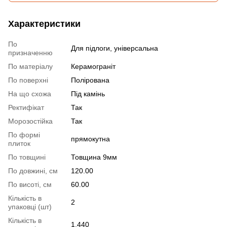
Характеристики
По
Для підлоги, універсальна
призначенню
По матеріалу
Керамограніт
По поверхні
Полірована
На що схожа
Під камінь
Ректифікат
Так
Морозостійка
Так
По формі
прямокутна
плиток
По товщині
Товщина 9мм
По довжині, см
120.00
По висоті, см
60.00
Кількість в
2
упаковці (шт)
Кількість в
1.440