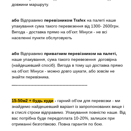
довжини маршруту.
або
Відправимо
перевізником Trafex
на палеті наше
упакування сума такого перевезення від 1300- 2600грн.
Вигода - доставка прямо на об'єкт. Мінуси - не всі
населенні пункти обслуговують
або
Відправимо
приватним перевізником на палеті,
наше упакування, сума такого перевезення договірна
(найдешевший спосіб). Вигода в тому що доставка прямо
на об'єкт. Мінуси - можно довго шукати, або зовсім не
знайти перевізника.
—-------------------------------------------------
15-50м2 + будь куди
-
гарний об'єм для перевозки - ми
знайдемо найдешевший варіант із запропонованих вище і
в стислі строки відправимо. Упакування повністю наше. Від
вас потрібна буде передоплата 10-20%, залишок при
отриманні безготівково. Повна гарантія по бою.