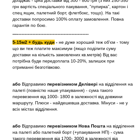
доізджає - ціна доставки від 300 - 800 грн (з них 250-350
грн вартість спеціального пакування, “пупирка”, картон і
спец ящик, палетний борт, флетбокс, тощо). На такі
доставки попросимо 100% оплату замовлення. Повна
гарантія по бою.
—----------------------------------------------
5-15м2 + будь куди
-
не дуже хороший теж об'єм - тому
що ви теж платите максимум (якщо поділити суму
доставки на кількість замовлених кв.метрів) Від вас
потрібна буде передоплата 10-20%, залишок при
отриманні безготівково.
або
Відправимо
перевізником Делівері
на відділення на
палеті (повністю наше упакування) - сума такого
перевезення від 1000- 1800 в залежності від довжини
маршруту. Плюси - найдешевша доставка. Мінуси - не у
всіх містах відділення.
або
Відправимо
перевізником Нова Пошта
на відділення
на палеті або палетний борт (+упакування НП) - сума
такого перевезення від 1700- 3000 в залежності від