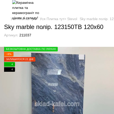
Уся Плитка тут>
Уся Плитка тут> Stevol
Sky marble полір. 
Sky marble полір. 123150TB 120х60
Артикул:
211037
БЕЗКОШТОВНА ДОСТАВКА ПО УКРАЇНІ
−6%
ЗАЛИШИЛОСЯ 22 ДНІ
4
4