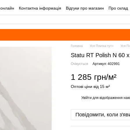
 онлайн
Контактна інформація
Відгуки про магазин
Про склад
лог
Угода користувача
Оплата і доставка
Головна
Уся Плитка тут>
Уся П
Statu RT Polish N 60 x
Очікується
Артикул: 402991
1 285 грн/м²
Оптові ціни від 15 м²
Увійти
для відображення нак
%
Повідомити, коли з'яв