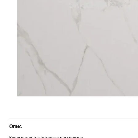
Опис
Керамограніт з імітацією під мармур