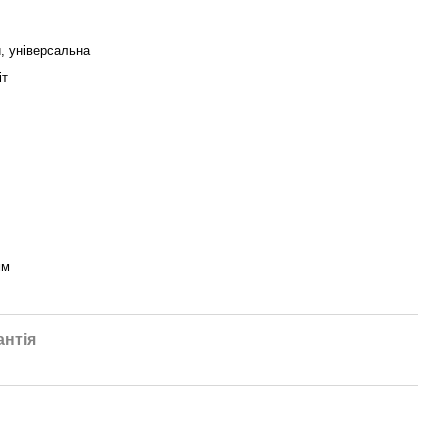
, універсальна
іт
мм
антія