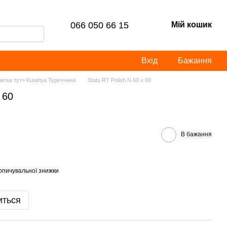
066 050 66 15
Мій кошик
Вхід
Бажання
литка тут> Kutahya Туреччина
Statu RT Polish N 60 x 60
 60
В бажання
опичувальної знижки
иться