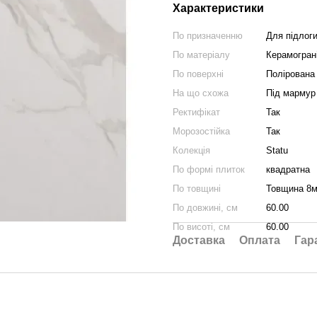
Характеристики
По призначенню
Для підлоги
По матеріалу
Керамогран
По поверхні
Полірована
На що схожа
Під мармур
Ректифікат
Так
Морозостійка
Так
Колекція
Statu
По формі плиток
квадратна
По товщині
Товщина 8
По довжині, см
60.00
По висоті, см
60.00
Доставка
Оплата
Гар