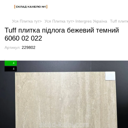
Уся Плитка тут>
Уся Плитка тут> Intergres Україна
Tuff плит
Tuff плитка підлога бежевий темний
6060 02 022
Артикул:
229802
4
4