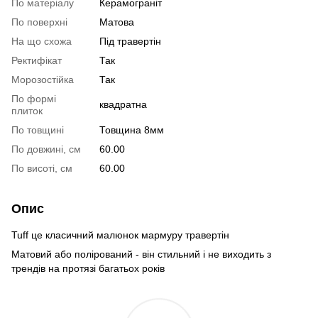
По матеріалу
Керамограніт
По поверхні
Матова
На що схожа
Під травертін
Ректифікат
Так
Морозостійка
Так
По формі
квадратна
плиток
По товщині
Товщина 8мм
По довжині, см
60.00
По висоті, см
60.00
Опис
Tuff це класичний малюнок мармуру травертін
Матовий або полірований - він стильний і не виходить з
трендів на протязі багатьох років