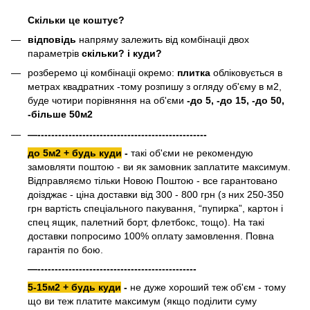
Скільки це коштує?
відповідь
напряму залежить від комбінаціі двох
параметрів
скільки? і куди?
розберемо ці комбінаціі окремо:
плитка
обліковується в
метрах квадратних -тому розпишу з огляду об'єму в м2,
буде чотири порівняння на об'єми
-до 5, -до 15, -до 50,
-більше 50м2
—-------------------------------------------------
до 5м2 + будь куди
-
такі об'єми не рекомендую
замовляти поштою - ви як замовник заплатите максимум.
Відправляємо тільки Новою Поштою - все гарантовано
доізджає - ціна доставки від 300 - 800 грн (з них 250-350
грн вартість спеціального пакування, “пупирка”, картон і
спец ящик, палетний борт, флетбокс, тощо). На такі
доставки попросимо 100% оплату замовлення. Повна
гарантія по бою.
—----------------------------------------------
5-15м2 + будь куди
-
не дуже хороший теж об'єм - тому
що ви теж платите максимум (якщо поділити суму