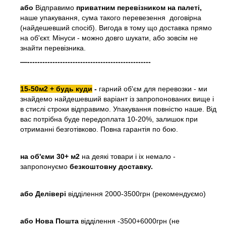
або
Відправимо
приватним перевізником на палеті,
наше упакування, сума такого перевезення договірна
(найдешевший спосіб). Вигода в тому що доставка прямо
на об'єкт. Мінуси - можно довго шукати, або зовсім не
знайти перевізника.
—-------------------------------------------------
15-50м2 + будь куди
-
гарний об'єм для перевозки - ми
знайдемо найдешевший варіант із запропонованих вище і
в стислі строки відправимо. Упакування повністю наше. Від
вас потрібна буде передоплата 10-20%, залишок при
отриманні безготівково. Повна гарантія по бою.
на об'єми 30+ м2
на деякі товари і іх немало -
запропонуємо
безкоштовну доставку.
або
Делівері
відділення 2000-3500грн (рекомендуємо)
або Нова Пошта
відділення -3500+6000грн (не