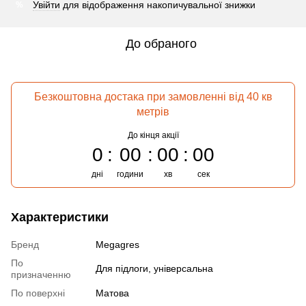
Увійти
для відображення накопичувальної знижки
%
До обраного
Безкоштовна достака при замовленні від 40 кв
метрів
До кінця акції
0
00
00
00
дні
години
хв
сек
Характеристики
Бренд
Megagres
По
Для підлоги, універсальна
призначенню
По поверхні
Матова