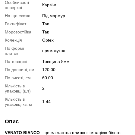
Особливості
Карвінг
поверхні
На що схожа
Під мармур
Ректифікат
Так
Морозостійка
Так
Колекція
Optex
По формі
прямокутна
плиток
По товщині
Товщина 8мм
По довжині, см
120.00
По висоті, см
60.00
Кількість в
2
упаковці (шт)
Кількість в
1.44
упаковці кв. м
Опис
VENATO BIANCO
– це елегантна плитка з імітацією білого