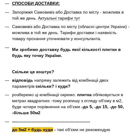
СПОСОБИ ДОСТАВКИ:
Запоріжжя Самовивіз або Доставка по місту - можлива в
той же день.
Актуальні тарифи тут
Самовивіз або Доставка по місту (обласні центри Украіни) -
можлива в той же день. Тарифи доставки і наявність
товару прохання уточнювати у консультанта.
Ми зробимо доставку будь якої кількості плитки в
будь яку точку України.
Скільки це коштує?
відповідь
напряму залежить від комбінаціі двох
параметрів
скільки? і куди?
розберемо ці комбінаціі окремо:
плитка
обліковується в
метрах квадратних -тому розпишу з огляду об'єму в м2,
буде чотири порівняння на об'єми
-до 5, -до 15, -до 50,
-більше 50м2
—-------------------------------------------------
до 5м2 + будь куди
-
такі об'єми не рекомендую