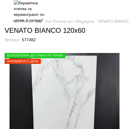
Уся Плитка тут>
Уся Плитка тут> Megagres
VENATO BIANCO
VENATO BIANCO 120х60
Артикул:
577482
БЕЗКОШТОВНА ДОСТАВКА ПО УКРАЇНІ
ЗАЛИШИВСЯ 21 ДЕНЬ