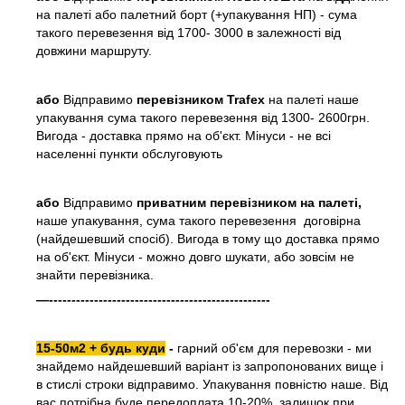
на палеті або палетний борт (+упакування НП) - сума
такого перевезення від 1700- 3000 в залежності від
довжини маршруту.
або
Відправимо
перевізником Trafex
на палеті наше
упакування сума такого перевезення від 1300- 2600грн.
Вигода - доставка прямо на об'єкт. Мінуси - не всі
населенні пункти обслуговують
або
Відправимо
приватним перевізником на палеті,
наше упакування, сума такого перевезення договірна
(найдешевший спосіб). Вигода в тому що доставка прямо
на об'єкт. Мінуси - можно довго шукати, або зовсім не
знайти перевізника.
—-------------------------------------------------
15-50м2 + будь куди
-
гарний об'єм для перевозки - ми
знайдемо найдешевший варіант із запропонованих вище і
в стислі строки відправимо. Упакування повністю наше. Від
вас потрібна буде передоплата 10-20%, залишок при