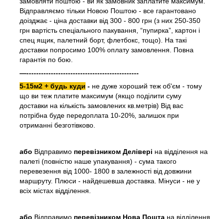
замовляти поштою - ви як замовник заплатите максимум.
Відправляємо тільки Новою Поштою - все гарантовано
доізджає - ціна доставки від 300 - 800 грн (з них 250-350
грн вартість спеціального пакування, “пупирка”, картон і
спец ящик, палетний борт, флетбокс, тощо). На такі
доставки попросимо 100% оплату замовлення. Повна
гарантія по бою.
—----------------------------------------------
5-15м2 + будь куди
-
не дуже хороший теж об'єм - тому
що ви теж платите максимум (якщо поділити суму
доставки на кількість замовлених кв.метрів) Від вас
потрібна буде передоплата 10-20%, залишок при
отриманні безготівково.
або
Відправимо
перевізником Делівері
на відділення на
палеті (повністю наше упакування) - сума такого
перевезення від 1000- 1800 в залежності від довжини
маршруту. Плюси - найдешевша доставка. Мінуси - не у
всіх містах відділення.
або
Відправимо
перевізником Нова Пошта
на відділення