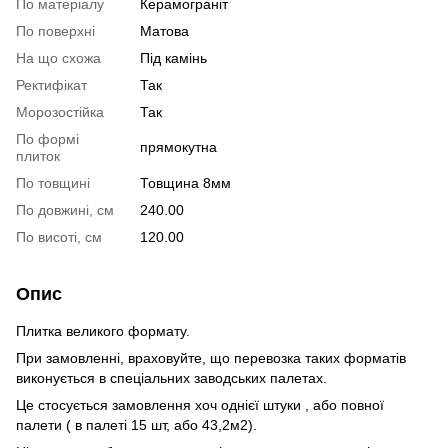
По матеріалу
Керамограніт
По поверхні
Матова
На що схожа
Під камінь
Ректифікат
Так
Морозостійка
Так
По формі
прямокутна
плиток
По товщині
Товщина 8мм
По довжині, см
240.00
По висоті, см
120.00
Опис
Плитка великого формату.
При замовленні, враховуйте, що перевозка таких форматів
виконується в спеціальних заводських палетах.
Це стосується замовлення хоч однієї штуки , або повної
палети ( в палеті 15 шт, або 43,2м2).