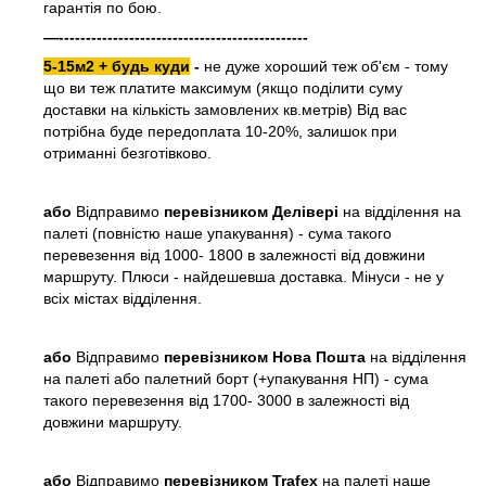
гарантія по бою.
—----------------------------------------------
5-15м2 + будь куди
-
не дуже хороший теж об'єм - тому
що ви теж платите максимум (якщо поділити суму
доставки на кількість замовлених кв.метрів) Від вас
потрібна буде передоплата 10-20%, залишок при
отриманні безготівково.
або
Відправимо
перевізником Делівері
на відділення на
палеті (повністю наше упакування) - сума такого
перевезення від 1000- 1800 в залежності від довжини
маршруту. Плюси - найдешевша доставка. Мінуси - не у
всіх містах відділення.
або
Відправимо
перевізником Нова Пошта
на відділення
на палеті або палетний борт (+упакування НП) - сума
такого перевезення від 1700- 3000 в залежності від
довжини маршруту.
або
Відправимо
перевізником Trafex
на палеті наше