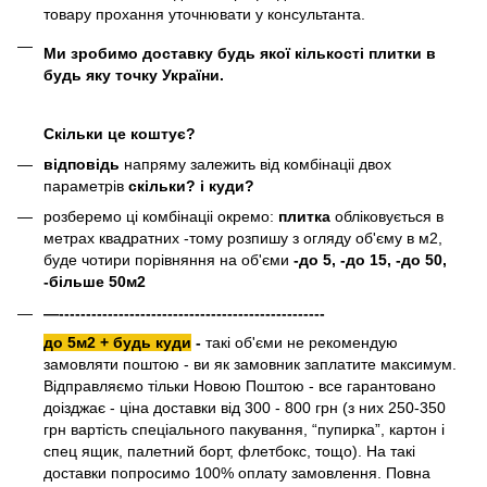
товару прохання уточнювати у консультанта.
Ми зробимо доставку будь якої кількості плитки в
будь яку точку України.
Скільки це коштує?
відповідь
напряму залежить від комбінаціі двох
параметрів
скільки? і куди?
розберемо ці комбінаціі окремо:
плитка
обліковується в
метрах квадратних -тому розпишу з огляду об'єму в м2,
буде чотири порівняння на об'єми
-до 5, -до 15, -до 50,
-більше 50м2
—-------------------------------------------------
до 5м2 + будь куди
-
такі об'єми не рекомендую
замовляти поштою - ви як замовник заплатите максимум.
Відправляємо тільки Новою Поштою - все гарантовано
доізджає - ціна доставки від 300 - 800 грн (з них 250-350
грн вартість спеціального пакування, “пупирка”, картон і
спец ящик, палетний борт, флетбокс, тощо). На такі
доставки попросимо 100% оплату замовлення. Повна