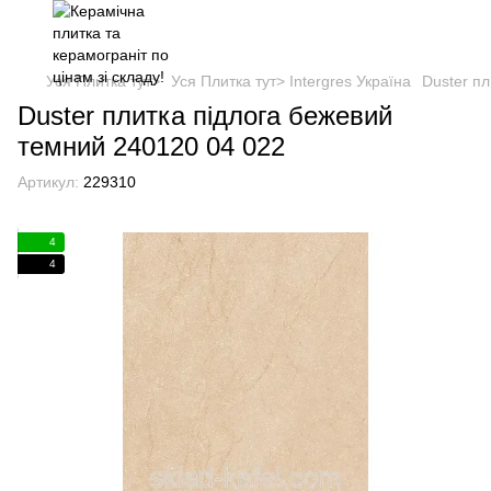
Уся Плитка тут>
Уся Плитка тут> Intergres Україна
Duster п
Duster плитка підлога бежевий
темний 240120 04 022
Артикул:
229310
4
4