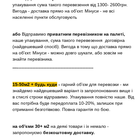
упакування сума такого перевезення від 1300- 2600грн.
Вигода - доставка прямо на об'єкт. Мінуси - не всі
населенні пункти обслуговують
або
Відправимо
приватним перевізником на палеті,
наше упакування, сума такого перевезення договірна
(найдешевший спосіб). Вигода в тому що доставка прямо
на об'єкт. Мінуси - можно довго шукати, або зовсім не
знайти перевізника.
—-------------------------------------------------
15-50м2 + будь куди
-
гарний об'єм для перевозки - ми
знайдемо найдешевший варіант із запропонованих вище і
в стислі строки відправимо. Упакування повністю наше. Від
вас потрібна буде передоплата 10-20%, залишок при
отриманні безготівково. Повна гарантія по бою.
на об'єми 30+ м2
на деякі товари і іх немало -
запропонуємо
безкоштовну доставку.