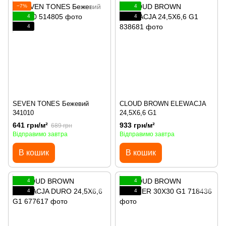
−7%
4
4
4
4
SEVEN TONES Бежевий
CLOUD BROWN ELEWACJA
341010
24,5X6,6 G1
641 грн/м²
933 грн/м²
689 грн
Відправимо завтра
Відправимо завтра
В кошик
В кошик
4
4
4
4