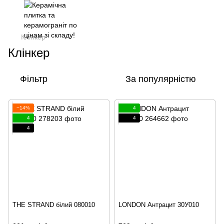
Клінкер
Клінкер
Фільтр
За популярністю
−14%
4
4
4
4
THE STRAND білий 080010
LONDON Антрацит 30У010