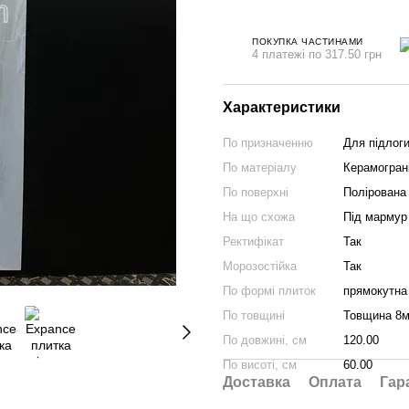
ПОКУПКА ЧАСТИНАМИ
4 платежі по 317.50 грн
Характеристики
По призначенню
Для підлоги
По матеріалу
Керамогран
По поверхні
Полірована
На що схожа
Під мармур
Ректифікат
Так
Морозостійка
Так
По формі плиток
прямокутна
По товщині
Товщина 8
По довжині, см
120.00
По висоті, см
60.00
Доставка
Оплата
Гар