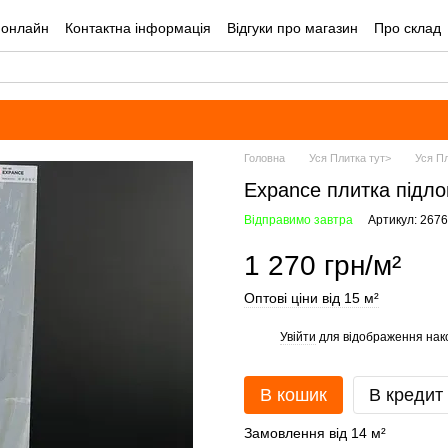
 онлайн
Контактна інформація
Відгуки про магазин
Про склад
лог
Угода користувача
Оплата і доставка
Головна
Уся Плитка тут>
Уся Пл
Expance плитка підло
Відправимо завтра
Артикул: 267
1 270 грн/м²
Оптові ціни від 15 м²
Увійти
для відображення нак
%
В кошик
В кредит
Замовлення від 14 м²