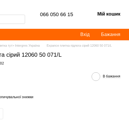
066 050 66 15
Мій кошик
Вхід
Бажання
итка тут> Intergres Україна
Expance плитка підлога сірий 12060 50 071/L
га сірий 12060 50 071/L
602
В бажання
опичувальної знижки