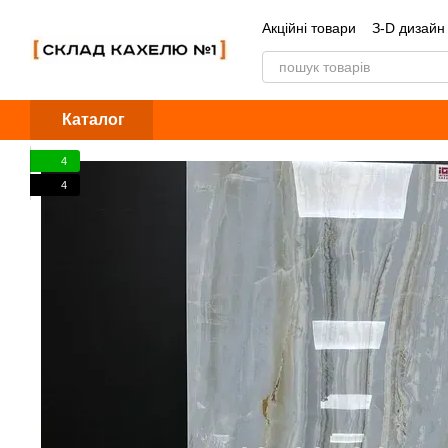
Перейти до основного контенту
Акційні товари
З-D дизайн
Обмін та повернення
Б
Каталог
4
4