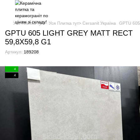
Уся Плитка тут>
Уся Плитка тут> Cersanit Україна
GPTU 605
GPTU 605 LIGHT GREY MATT RECT
59,8X59,8 G1
Артикул:
189208
4
4