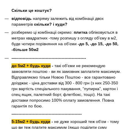
Скільки це коштує?
відповідь
напряму залежить від комбінаціі двох
параметрів
скільки? і куди?
розберемо ці комбінаціі окремо:
плитка
обліковується в
метрах квадратних -тому розпишу з огляду об'єму в м2,
буде чотири порівняння на об'єми
-до 5, -до 15, -до 50,
-більше 50м2
—-------------------------------------------------
до 5м2 + будь куди
-
такі об'єми не рекомендую
замовляти поштою - ви як замовник заплатите максимум.
Відправляємо тільки Новою Поштою - все гарантовано
доізджає - ціна доставки від 300 - 800 грн (з них 250-350
грн вартість спеціального пакування, “пупирка”, картон і
спец ящик, палетний борт, флетбокс, тощо). На такі
доставки попросимо 100% оплату замовлення. Повна
гарантія по бою.
—----------------------------------------------
5-15м2 + будь куди
-
не дуже хороший теж об'єм - тому
що ви теж платите максимум (якщо поділити суму