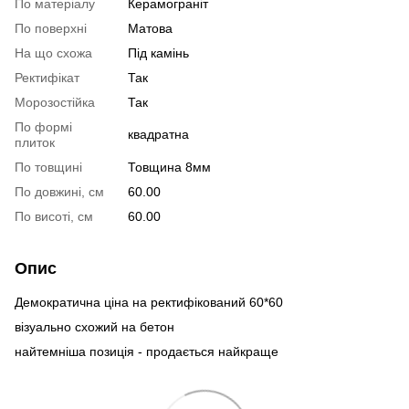
По матеріалу
Керамограніт
По поверхні
Матова
На що схожа
Під камінь
Ректифікат
Так
Морозостійка
Так
По формі
квадратна
плиток
По товщині
Товщина 8мм
По довжині, см
60.00
По висоті, см
60.00
Опис
Демократична ціна на ректифікований 60*60
візуально схожий на бетон
найтемніша позиція - продається найкраще