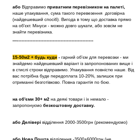
або
Відправимо
приватним перевізником на палеті,
наше упакування, сума такого перевезення договірна
(найдешевший спосіб). Вигода в тому що доставка прямо
на об'єкт. Мінуси - можно довго шукати, або зовсім не
знайти перевізника.
—-------------------------------------------------
15-50м2 + будь куди
-
гарний об'єм для перевозки - ми
знайдемо найдешевший варіант із запропонованих вище і
в стислі строки відправимо. Упакування повністю наше. Від
вас потрібна буде передоплата 10-20%, залишок при
отриманні безготівково. Повна гарантія по бою.
на об'єми 30+ м2
на деякі товари і іх немало -
запропонуємо
безкоштовну доставку.
або
Делівері
відділення 2000-3500грн (рекомендуємо)
або Нова Пошта
відділення -3500+6000грн (не