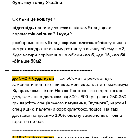
будь яку точку України.
Скільки це коштує?
відповідь
напряму залежить від комбінаціі двох
параметрів
скільки? і куди?
розберемо ці комбінаціі окремо:
плитка
обліковується в
метрах квадратних -тому розпишу з огляду об'єму в м2,
буде чотири порівняння на об'єми
-до 5, -до 15, -до 50,
-більше 50м2
—-------------------------------------------------
до 5м2 + будь куди
-
такі об'єми не рекомендую
замовляти поштою - ви як замовник заплатите максимум.
Відправляємо тільки Новою Поштою - все гарантовано
доізджає - ціна доставки від 300 - 800 грн (з них 250-350
грн вартість спеціального пакування, “пупирка”, картон і
спец ящик, палетний борт, флетбокс, тощо). На такі
доставки попросимо 100% оплату замовлення. Повна
гарантія по бою.
—----------------------------------------------
5-15м2 + будь куди
-
не дуже хороший теж об'єм - тому