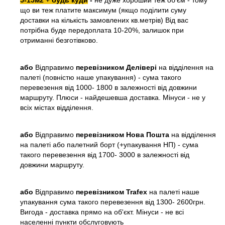
що ви теж платите максимум (якщо поділити суму
доставки на кількість замовлених кв.метрів) Від вас
потрібна буде передоплата 10-20%, залишок при
отриманні безготівково.
або
Відправимо
перевізником Делівері
на відділення на
палеті (повністю наше упакування) - сума такого
перевезення від 1000- 1800 в залежності від довжини
маршруту. Плюси - найдешевша доставка. Мінуси - не у
всіх містах відділення.
або
Відправимо
перевізником Нова Пошта
на відділення
на палеті або палетний борт (+упакування НП) - сума
такого перевезення від 1700- 3000 в залежності від
довжини маршруту.
або
Відправимо
перевізником Trafex
на палеті наше
упакування сума такого перевезення від 1300- 2600грн.
Вигода - доставка прямо на об'єкт. Мінуси - не всі
населенні пункти обслуговують