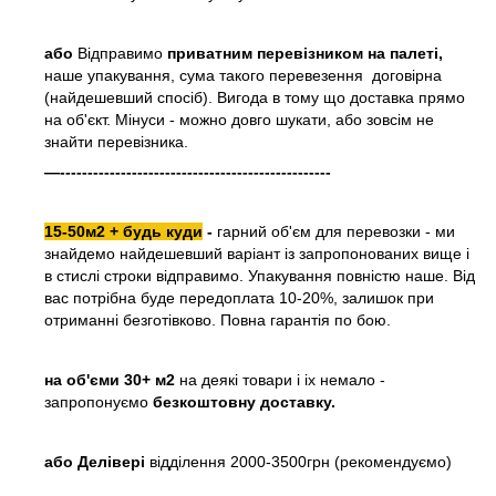
або
Відправимо
приватним перевізником на палеті,
наше упакування, сума такого перевезення договірна
(найдешевший спосіб). Вигода в тому що доставка прямо
на об'єкт. Мінуси - можно довго шукати, або зовсім не
знайти перевізника.
—-------------------------------------------------
15-50м2 + будь куди
-
гарний об'єм для перевозки - ми
знайдемо найдешевший варіант із запропонованих вище і
в стислі строки відправимо. Упакування повністю наше. Від
вас потрібна буде передоплата 10-20%, залишок при
отриманні безготівково. Повна гарантія по бою.
на об'єми 30+ м2
на деякі товари і іх немало -
запропонуємо
безкоштовну доставку.
або
Делівері
відділення 2000-3500грн (рекомендуємо)