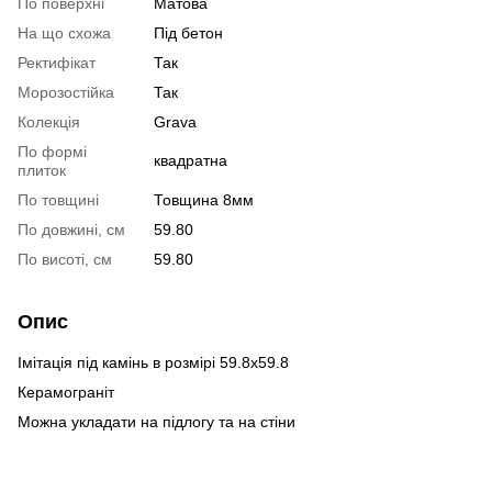
По поверхні
Матова
На що схожа
Під бетон
Ректифікат
Так
Морозостійка
Так
Колекція
Grava
По формі
квадратна
плиток
По товщині
Товщина 8мм
По довжині, см
59.80
По висоті, см
59.80
Опис
Імітація під камінь в розмірі 59.8х59.8
Керамограніт
Можна укладати на підлогу та на стіни