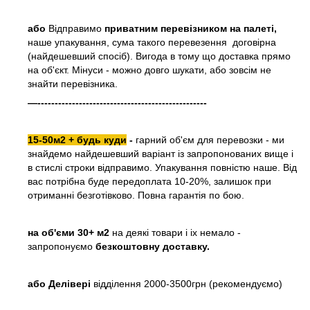
або
Відправимо
приватним перевізником на палеті,
наше упакування, сума такого перевезення договірна
(найдешевший спосіб). Вигода в тому що доставка прямо
на об'єкт. Мінуси - можно довго шукати, або зовсім не
знайти перевізника.
—-------------------------------------------------
15-50м2 + будь куди
-
гарний об'єм для перевозки - ми
знайдемо найдешевший варіант із запропонованих вище і
в стислі строки відправимо. Упакування повністю наше. Від
вас потрібна буде передоплата 10-20%, залишок при
отриманні безготівково. Повна гарантія по бою.
на об'єми 30+ м2
на деякі товари і іх немало -
запропонуємо
безкоштовну доставку.
або
Делівері
відділення 2000-3500грн (рекомендуємо)