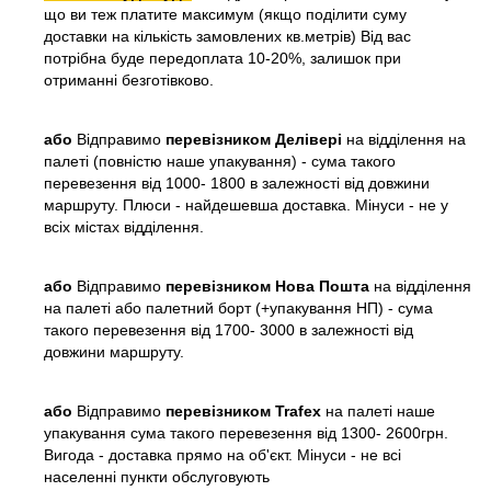
що ви теж платите максимум (якщо поділити суму
доставки на кількість замовлених кв.метрів) Від вас
потрібна буде передоплата 10-20%, залишок при
отриманні безготівково.
або
Відправимо
перевізником Делівері
на відділення на
палеті (повністю наше упакування) - сума такого
перевезення від 1000- 1800 в залежності від довжини
маршруту. Плюси - найдешевша доставка. Мінуси - не у
всіх містах відділення.
або
Відправимо
перевізником Нова Пошта
на відділення
на палеті або палетний борт (+упакування НП) - сума
такого перевезення від 1700- 3000 в залежності від
довжини маршруту.
або
Відправимо
перевізником Trafex
на палеті наше
упакування сума такого перевезення від 1300- 2600грн.
Вигода - доставка прямо на об'єкт. Мінуси - не всі
населенні пункти обслуговують