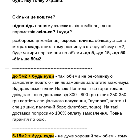
будь яку точку України.
Скільки це коштує?
відповідь
напряму залежить від комбінаціі двох
параметрів
скільки? і куди?
розберемо ці комбінаціі окремо:
плитка
обліковується в
метрах квадратних -тому розпишу з огляду об'єму в м2,
буде чотири порівняння на об'єми
-до 5, -до 15, -до 50,
-більше 50м2
—-------------------------------------------------
до 5м2 + будь куди
-
такі об'єми не рекомендую
замовляти поштою - ви як замовник заплатите максимум.
Відправляємо тільки Новою Поштою - все гарантовано
доізджає - ціна доставки від 300 - 800 грн (з них 250-350
грн вартість спеціального пакування, “пупирка”, картон і
спец ящик, палетний борт, флетбокс, тощо). На такі
доставки попросимо 100% оплату замовлення. Повна
гарантія по бою.
—----------------------------------------------
5-15м2 + будь куди
-
не дуже хороший теж об'єм - тому