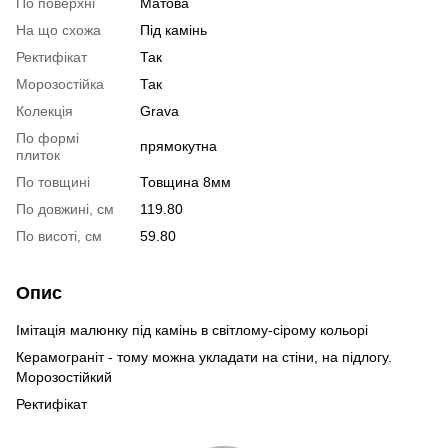
По поверхні
Матова
На що схожа
Під камінь
Ректифікат
Так
Морозостійка
Так
Колекція
Grava
По формі
прямокутна
плиток
По товщині
Товщина 8мм
По довжині, см
119.80
По висоті, см
59.80
Опис
Імітація малюнку під камінь в світлому-сірому кольорі
Керамограніт - тому можна укладати на стіни, на підлогу.
Морозостійкий
Ректифікат