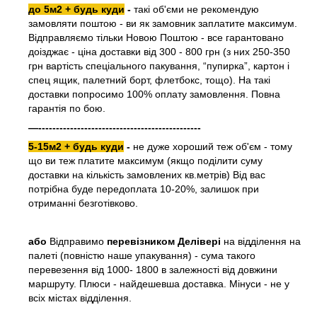
до 5м2 + будь куди
-
такі об'єми не рекомендую
замовляти поштою - ви як замовник заплатите максимум.
Відправляємо тільки Новою Поштою - все гарантовано
доізджає - ціна доставки від 300 - 800 грн (з них 250-350
грн вартість спеціального пакування, “пупирка”, картон і
спец ящик, палетний борт, флетбокс, тощо). На такі
доставки попросимо 100% оплату замовлення. Повна
гарантія по бою.
—----------------------------------------------
5-15м2 + будь куди
-
не дуже хороший теж об'єм - тому
що ви теж платите максимум (якщо поділити суму
доставки на кількість замовлених кв.метрів) Від вас
потрібна буде передоплата 10-20%, залишок при
отриманні безготівково.
або
Відправимо
перевізником Делівері
на відділення на
палеті (повністю наше упакування) - сума такого
перевезення від 1000- 1800 в залежності від довжини
маршруту. Плюси - найдешевша доставка. Мінуси - не у
всіх містах відділення.