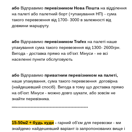
або
Відправимо
перевізником Нова Пошта
на відділення
на палеті або палетний борт (+упакування НП) - сума
такого перевезення від 1700- 3000 в залежності від
довжини маршруту.
або
Відправимо
перевізником Trafex
на палеті наше
упакування сума такого перевезення від 1300- 2600грн.
Вигода - доставка прямо на об'єкт. Мінуси - не всі
населенні пункти обслуговують
або
Відправимо
приватним перевізником на палеті,
наше упакування, сума такого перевезення договірна
(найдешевший спосіб). Вигода в тому що доставка прямо
на об'єкт. Мінуси - можно довго шукати, або зовсім не
знайти перевізника.
—-------------------------------------------------
15-50м2 + будь куди
-
гарний об'єм для перевозки - ми
знайдемо найдешевший варіант із запропонованих вище і