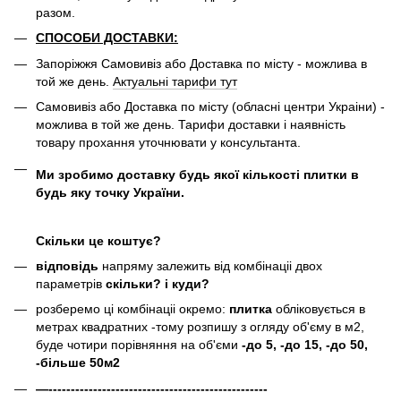
разом.
СПОСОБИ ДОСТАВКИ:
Запоріжжя Самовивіз або Доставка по місту - можлива в
той же день.
Актуальні тарифи тут
Самовивіз або Доставка по місту (обласні центри Украіни) -
можлива в той же день. Тарифи доставки і наявність
товару прохання уточнювати у консультанта.
Ми зробимо доставку будь якої кількості плитки в
будь яку точку України.
Скільки це коштує?
відповідь
напряму залежить від комбінаціі двох
параметрів
скільки? і куди?
розберемо ці комбінаціі окремо:
плитка
обліковується в
метрах квадратних -тому розпишу з огляду об'єму в м2,
буде чотири порівняння на об'єми
-до 5, -до 15, -до 50,
-більше 50м2
—-------------------------------------------------