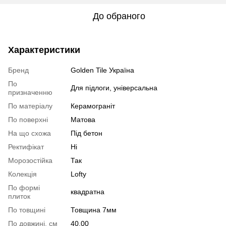
До обраного
Характеристики
Бренд
Golden Tile Україна
По
Для підлоги, універсальна
призначенню
По матеріалу
Керамограніт
По поверхні
Матова
На що схожа
Під бетон
Ректифікат
Ні
Морозостійка
Так
Колекція
Lofty
По формі
квадратна
плиток
По товщині
Товщина 7мм
По довжині, см
40.00