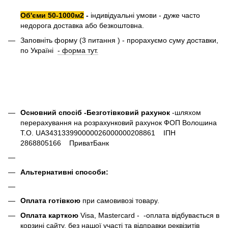
Об'єми 50-1000м2
-
індивідуальні умови - дуже часто
недорога доставка або безкоштовна.
Заповніть форму (3 питання ) - прорахуємо суму доставки,
по Україні
- форма тут.
Основний спосіб -Безготівковий рахунок
-шляхом
перерахування на розрахунковий рахунок ФОП Волошина
Т.О. UA343133990000026000000208861 ІПН
2868805166 ПриватБанк
Альтернативні способи:
Оплата готівкою
при самовивозі товару.
Оплата карткою
Visa, Mastercard - -оплата відбувається в
корзині сайту, без нашої участі та відправки реквізитів