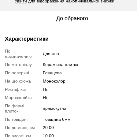
Увійти
для відображення накопичувальної знижки
%
До обраного
Характеристики
По
Для стін
призначенню
По матеріалу
Керамічна плитка
По поверхні
Глянцева
На що схожа
Моноколор
Ректифікат
Ні
Морозостійка
Ні
По формі
прямокутна
плиток
По товщині
Товщина 6мм
По довжині, см
20.00
По висоті, см
10.00