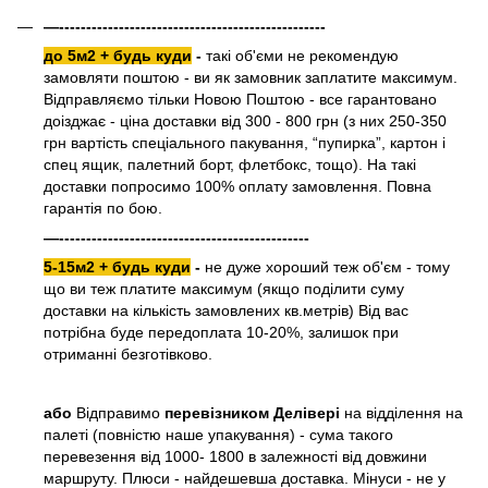
—-------------------------------------------------
до 5м2 + будь куди
-
такі об'єми не рекомендую
замовляти поштою - ви як замовник заплатите максимум.
Відправляємо тільки Новою Поштою - все гарантовано
доізджає - ціна доставки від 300 - 800 грн (з них 250-350
грн вартість спеціального пакування, “пупирка”, картон і
спец ящик, палетний борт, флетбокс, тощо). На такі
доставки попросимо 100% оплату замовлення. Повна
гарантія по бою.
—----------------------------------------------
5-15м2 + будь куди
-
не дуже хороший теж об'єм - тому
що ви теж платите максимум (якщо поділити суму
доставки на кількість замовлених кв.метрів) Від вас
потрібна буде передоплата 10-20%, залишок при
отриманні безготівково.
або
Відправимо
перевізником Делівері
на відділення на
палеті (повністю наше упакування) - сума такого
перевезення від 1000- 1800 в залежності від довжини
маршруту. Плюси - найдешевша доставка. Мінуси - не у