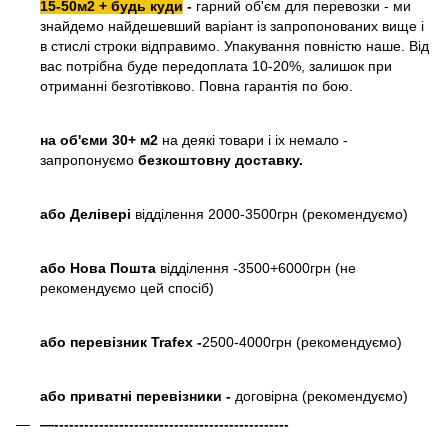
15-50м2 + будь куди
-
гарний об'єм для перевозки - ми
знайдемо найдешевший варіант із запропонованих вище і
в стислі строки відправимо. Упакування повністю наше. Від
вас потрібна буде передоплата 10-20%, залишок при
отриманні безготівково. Повна гарантія по бою.
на об'єми 30+ м2
на деякі товари і іх немало -
запропонуємо
безкоштовну доставку.
або
Делівері
відділення 2000-3500грн (рекомендуємо)
або Нова Пошта
відділення -3500+6000грн (не
рекомендуємо цей спосіб)
або перевізник Trafex -
2500-4000грн (рекомендуємо)
або приватні перевізники -
договірна (рекомендуємо)
—-----------------------------------------------