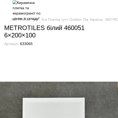
Уся Плитка тут>
Уся Плитка тут> Golden Tile Україна
METROT
METROTILES білий 460051
6×200×100
Артикул:
633065