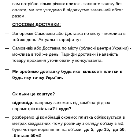
вам потрібно кілька різних плиток - залиште заявку без
оплати, ми все узгодимо й підрахуємо загальний обсяг
разом.
СПОСОБИ ДОСТАВКИ:
Запоріжжя Самовивіз або Доставка по місту - можлива в
той же день.
Актуальні тарифи тут
Самовивіз або Доставка по місту (обласні центри Украіни) -
можлива в той же день. Тарифи доставки і наявність
товару прохання уточнювати у консультанта.
Ми зробимо доставку будь якої кількості плитки в
будь яку точку України.
Скільки це коштує?
відповідь
напряму залежить від комбінаціі двох
параметрів
скільки? і куди?
розберемо ці комбінаціі окремо:
плитка
обліковується в
метрах квадратних -тому розпишу з огляду об'єму в м2,
буде чотири порівняння на об'єми
-до 5, -до 15, -до 50,
-більше 50м2