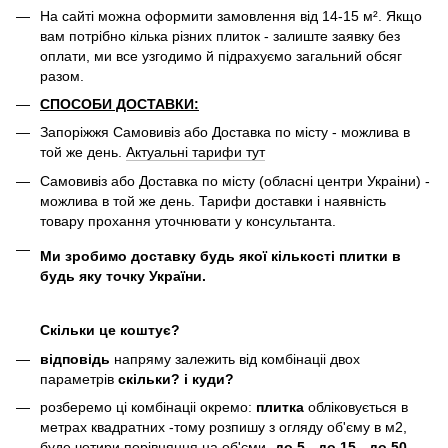
На сайті можна оформити замовлення від 14-15 м². Якщо
вам потрібно кілька різних плиток - залиште заявку без
оплати, ми все узгодимо й підрахуємо загальний обсяг
разом.
СПОСОБИ ДОСТАВКИ:
Запоріжжя Самовивіз або Доставка по місту - можлива в
той же день.
Актуальні тарифи тут
Самовивіз або Доставка по місту (обласні центри Украіни) -
можлива в той же день. Тарифи доставки і наявність
товару прохання уточнювати у консультанта.
Ми зробимо доставку будь якої кількості плитки в
будь яку точку України.
Скільки це коштує?
відповідь
напряму залежить від комбінаціі двох
параметрів
скільки? і куди?
розберемо ці комбінаціі окремо:
плитка
обліковується в
метрах квадратних -тому розпишу з огляду об'єму в м2,
буде чотири порівняння на об'єми
-до 5, -до 15, -до 50,