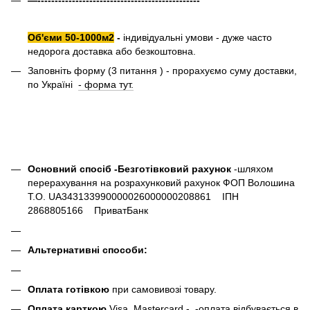
Об'єми 50-1000м2
-
індивідуальні умови - дуже часто
недорога доставка або безкоштовна.
Заповніть форму (3 питання ) - прорахуємо суму доставки,
по Україні
- форма тут.
Основний спосіб -Безготівковий рахунок
-шляхом
перерахування на розрахунковий рахунок ФОП Волошина
Т.О. UA343133990000026000000208861 ІПН
2868805166 ПриватБанк
Альтернативні способи:
Оплата готівкою
при самовивозі товару.
Оплата карткою
Visa, Mastercard - -оплата відбувається в