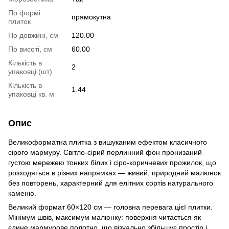
По формі
прямокутна
плиток
По довжині, см
120.00
По висоті, см
60.00
Кількість в
2
упаковці (шт)
Кількість в
1.44
упаковці кв. м
Опис
Великоформатна плитка з вишуканим ефектом класичного
сірого мармуру. Світло-сірий перлинний фон пронизаний
густою мережею тонких білих і сіро-коричневих прожилок, що
розходяться в різних напрямках — живий, природний малюнок
без повторень, характерний для елітних сортів натурального
каменю.
Великий формат 60×120 см — головна перевага цієї плитки.
Мінімум швів, максимум малюнку: поверхня читається як
єдине мармурове полотно, що візуально збільшує простір і