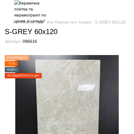
Уся Плитка тут>
Уся Плитка тут> Inspiro
S-GREY 60x120
S-GREY 60x120
Артикул:
096616
РОЗПРОДАЖ
−21%
ВІДЕО
ЗАЛИШИЛОСЯ 23 ДНІ