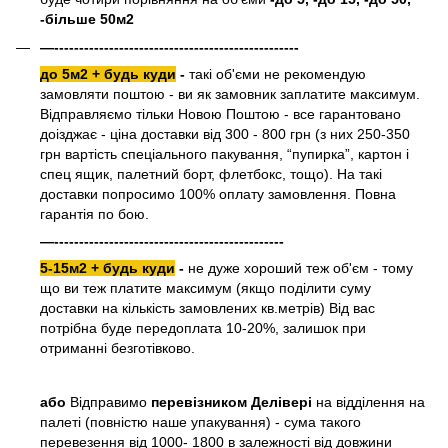
-більше 50м2
—-------------------------------------------------
до 5м2 + будь куди
-
такі об'єми не рекомендую
замовляти поштою - ви як замовник заплатите максимум.
Відправляємо тільки Новою Поштою - все гарантовано
доізджає - ціна доставки від 300 - 800 грн (з них 250-350
грн вартість спеціального пакування, “пупирка”, картон і
спец ящик, палетний борт, флетбокс, тощо). На такі
доставки попросимо 100% оплату замовлення. Повна
гарантія по бою.
—----------------------------------------------
5-15м2 + будь куди
-
не дуже хороший теж об'єм - тому
що ви теж платите максимум (якщо поділити суму
доставки на кількість замовлених кв.метрів) Від вас
потрібна буде передоплата 10-20%, залишок при
отриманні безготівково.
або
Відправимо
перевізником Делівері
на відділення на
палеті (повністю наше упакування) - сума такого
перевезення від 1000- 1800 в залежності від довжини