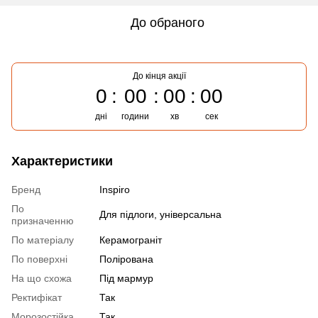
До обраного
До кінця акції
0
00
00
00
дні
години
хв
сек
Характеристики
Бренд
Inspiro
По
Для підлоги, універсальна
призначенню
По матеріалу
Керамограніт
По поверхні
Полірована
На що схожа
Під мармур
Ректифікат
Так
Морозостійка
Так