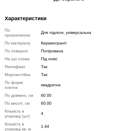
Характеристики
По
Для підлоги, універсальна
призначенню
По матеріалу
Керамограніт
По поверхні
Полірована
На що схожа
Під онікс
Ректифікат
Так
Морозостійка
Так
По формі
квадратна
плиток
По довжині, см
60.00
По висоті, см
60.00
Кількість в
4
упаковці (шт)
Кількість в
1.44
упаковці кв. м