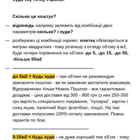
Скільки це коштує?
відповідь
напряму залежить від комбінаціі двох
параметрів
скільки? і куди?
розберемо ці комбінаціі окремо:
плитка
обліковується в
метрах квадратних -тому розпишу з огляду об'єму в м2,
буде чотири порівняння на об'єми
-до 5, -до 15, -до 50,
-більше 50м2
—-------------------------------------------------
до 5м2 + будь куди
-
такі об'єми не рекомендую
замовляти поштою - ви як замовник заплатите максимум.
Відправляємо тільки Новою Поштою - все гарантовано
доізджає - ціна доставки від 300 - 800 грн (з них 250-350
грн вартість спеціального пакування, “пупирка”, картон і
спец ящик, палетний борт, флетбокс, тощо). На такі
доставки попросимо 100% оплату замовлення. Повна
гарантія по бою.
—----------------------------------------------
5-15м2 + будь куди
-
не дуже хороший теж об'єм - тому