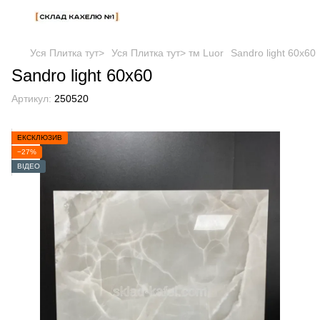
Уся Плитка тут>
Уся Плитка тут> тм Luor
Sandro light 60х60
Sandro light 60х60
Артикул:
250520
ЕКСКЛЮЗИВ
−27%
ВІДЕО