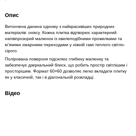
Опис
Витончена данина одному з найкрасивіших природних
матеріалів: оніксу. Кожна плитка відтворює характерний
напівпрозорий малюнок із хвилеподібними прожилками та
м'якими хмарними переходами у ніжній гамі теплого світло-
сірого.
Полірована поверхня підсилює глибину малюнку та
забезпечує дзеркальний блиск, що робить простір світлішим і
просторішим. Формат 60×60 дозволяє легко вкладати плитку
як у класичній, так і в діагональній розкладці.
Відео