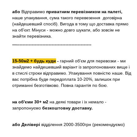
або
Відправимо
приватним перевізником на палеті,
наше упакування, сума такого перевезення договірна
(найдешевший спосіб). Вигода в тому що доставка прямо
на об'єкт. Мінуси - можно довго шукати, або зовсім не
знайти перевізника.
—-------------------------------------------------
15-50м2 + будь куди
-
гарний об'єм для перевозки - ми
знайдемо найдешевший варіант із запропонованих вище і
в стислі строки відправимо. Упакування повністю наше. Від
вас потрібна буде передоплата 10-20%, залишок при
отриманні безготівково. Повна гарантія по бою.
на об'єми 30+ м2
на деякі товари і іх немало -
запропонуємо
безкоштовну доставку.
або
Делівері
відділення 2000-3500грн (рекомендуємо)