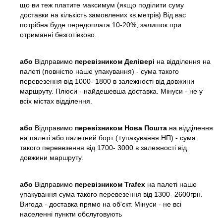
що ви теж платите максимум (якщо поділити суму
доставки на кількість замовлених кв.метрів) Від вас
потрібна буде передоплата 10-20%, залишок при
отриманні безготівково.
або
Відправимо
перевізником Делівері
на відділення на
палеті (повністю наше упакування) - сума такого
перевезення від 1000- 1800 в залежності від довжини
маршруту. Плюси - найдешевша доставка. Мінуси - не у
всіх містах відділення.
або
Відправимо
перевізником Нова Пошта
на відділення
на палеті або палетний борт (+упакування НП) - сума
такого перевезення від 1700- 3000 в залежності від
довжини маршруту.
або
Відправимо
перевізником Trafex
на палеті наше
упакування сума такого перевезення від 1300- 2600грн.
Вигода - доставка прямо на об'єкт. Мінуси - не всі
населенні пункти обслуговують