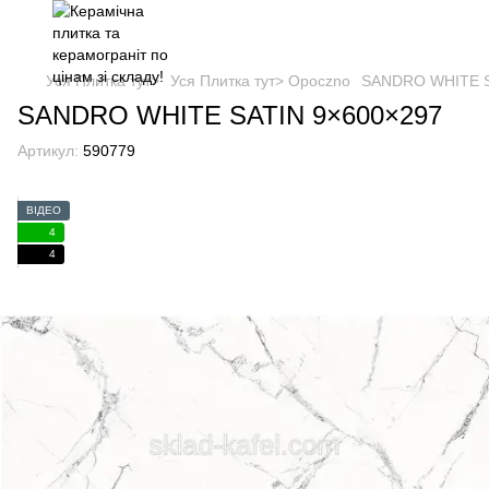
Уся Плитка тут>
Уся Плитка тут> Opoczno
SANDRO WHITE S
SANDRO WHITE SATIN 9×600×297
Артикул:
590779
ВІДЕО
4
4