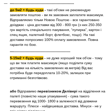
—-------------------------------------------------
до 5м2 + будь куди
-
такі об'єми не рекомендую
замовляти поштою - ви як замовник заплатите максимум.
Відправляємо тільки Новою Поштою - все гарантовано
доізджає - ціна доставки від 300 - 800 грн (з них 250-350
грн вартість спеціального пакування, “пупирка”, картон і
спец ящик, палетний борт, флетбокс, тощо). На такі
доставки попросимо 100% оплату замовлення. Повна
гарантія по бою.
—----------------------------------------------
5-15м2 + будь куди
-
не дуже хороший теж об'єм - тому
що ви теж платите максимум (якщо поділити суму
доставки на кількість замовлених кв.метрів) Від вас
потрібна буде передоплата 10-20%, залишок при
отриманні безготівково.
або
Відправимо
перевізником Делівері
на відділення на
палеті (повністю наше упакування) - сума такого
перевезення від 1000- 1800 в залежності від довжини
маршруту. Плюси - найдешевша доставка. Мінуси - не у