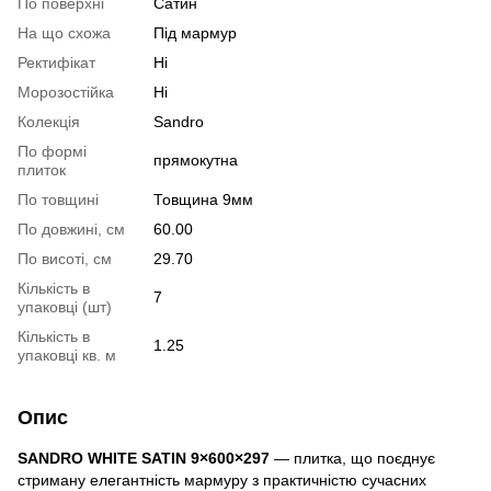
По поверхні
Сатин
На що схожа
Під мармур
Ректифікат
Ні
Морозостійка
Ні
Колекція
Sandro
По формі
прямокутна
плиток
По товщині
Товщина 9мм
По довжині, см
60.00
По висоті, см
29.70
Кількість в
7
упаковці (шт)
Кількість в
1.25
упаковці кв. м
Опис
SANDRO WHITE SATIN 9×600×297
— плитка, що поєднує
стриману елегантність мармуру з практичністю сучасних