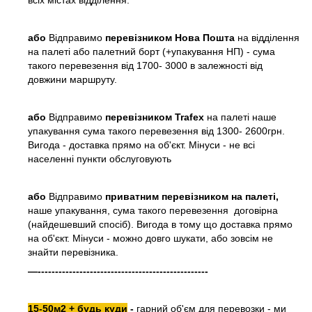
всіх містах відділення.
або
Відправимо
перевізником Нова Пошта
на відділення
на палеті або палетний борт (+упакування НП) - сума
такого перевезення від 1700- 3000 в залежності від
довжини маршруту.
або
Відправимо
перевізником Trafex
на палеті наше
упакування сума такого перевезення від 1300- 2600грн.
Вигода - доставка прямо на об'єкт. Мінуси - не всі
населенні пункти обслуговують
або
Відправимо
приватним перевізником на палеті,
наше упакування, сума такого перевезення договірна
(найдешевший спосіб). Вигода в тому що доставка прямо
на об'єкт. Мінуси - можно довго шукати, або зовсім не
знайти перевізника.
—-------------------------------------------------
15-50м2 + будь куди
-
гарний об'єм для перевозки - ми