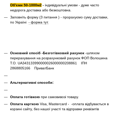
Об'єми 50-1000м2
-
індивідуальні умови - дуже часто
недорога доставка або безкоштовна.
Заповніть форму (3 питання ) - прорахуємо суму доставки,
по Україні
- форма тут.
Основний спосіб -Безготівковий рахунок
-шляхом
перерахування на розрахунковий рахунок ФОП Волошина
Т.О. UA343133990000026000000208861 ІПН
2868805166 ПриватБанк
Альтернативні способи:
Оплата готівкою
при самовивозі товару.
Оплата карткою
Visa, Mastercard - -оплата відбувається в
корзині сайту, без нашої участі та відправки реквізитів