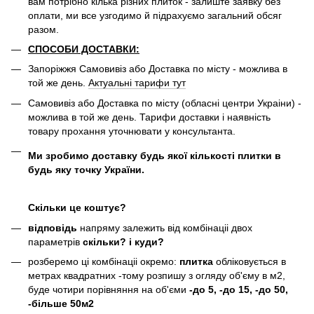
вам потрібно кілька різних плиток - залиште заявку без
оплати, ми все узгодимо й підрахуємо загальний обсяг
разом.
СПОСОБИ ДОСТАВКИ:
Запоріжжя Самовивіз або Доставка по місту - можлива в
той же день.
Актуальні тарифи тут
Самовивіз або Доставка по місту (обласні центри Украіни) -
можлива в той же день. Тарифи доставки і наявність
товару прохання уточнювати у консультанта.
Ми зробимо доставку будь якої кількості плитки в
будь яку точку України.
Скільки це коштує?
відповідь
напряму залежить від комбінаціі двох
параметрів
скільки? і куди?
розберемо ці комбінаціі окремо:
плитка
обліковується в
метрах квадратних -тому розпишу з огляду об'єму в м2,
буде чотири порівняння на об'єми
-до 5, -до 15, -до 50,
-більше 50м2