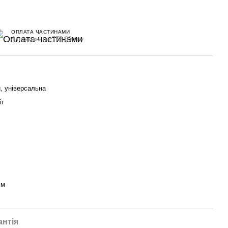
ОПЛАТА ЧАСТИНАМИ
4 платежі по 775.00 грн
, універсальна
іт
мм
антія