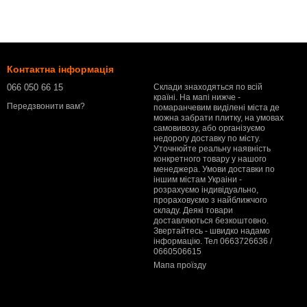
Контактна інформація
066 050 66 15
Склади знаходяться по всій
країні. На мапі нижче -
Передзвонити вам?
помаранчевим виділені міста де
можна забрати плитку, на умовах
самовивозу, або організуємо
недорогу доставку по місту.
Уточнюйте реальну наявність
конкретного товару у нашого
менеджера. Умови доставки по
іншим містам Украіни -
розрахуємо індивідуально,
прораховуємо з найближчого
складу. Деякі товари
доставляються безкоштовно.
Звертайтесь - швидко надамо
інформацію. Тел 0663726636 /
0660506615
Мапа проїзду