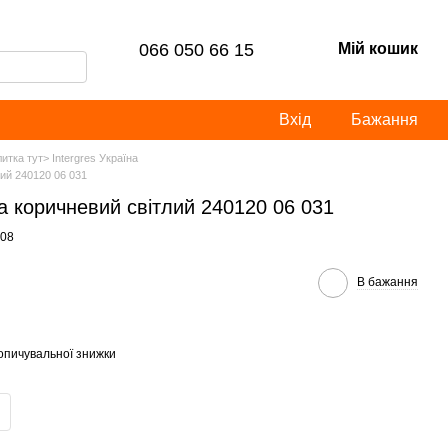
066 050 66 15
Мій кошик
Вхід
Бажання
итка тут> Intergres Україна
лий 240120 06 031
га коричневий світлий 240120 06 031
708
В бажання
опичувальної знижки