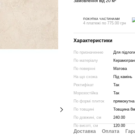
Замовлення від 20 м²
ПОКУПКА ЧАСТИНАМИ
4 платежі по 775.00 грн
Характеристики
По призначенню
Для підлоги
По матеріалу
Керамогран
По поверхні
Матова
На що схожа
Під камінь
Ректифікат
Так
Морозостійка
Так
По формі плиток
прямокутна
По товщині
Товщина 8
По довжині, см
240.00
По висоті, см
120.00
Доставка
Оплата
Гар