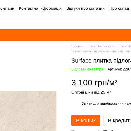
 онлайн
Контактна інформація
Відгуки про магазин
Про склад
лог
Угода користувача
Оплата і доставка
Головна
Уся Плитка тут>
Уся Пл
Surface плитка підлога коричневий світ
Surface плитка підло
Відправимо завтра
Артикул: 229
3 100 грн/м²
Оптові ціни від 25 м²
Увійти
для відображення нак
%
В кошик
В кредит