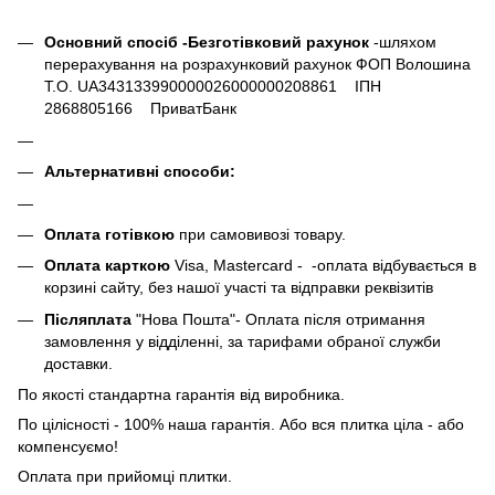
Основний спосіб -Безготівковий рахунок
-шляхом
перерахування на розрахунковий рахунок ФОП Волошина
Т.О. UA343133990000026000000208861 ІПН
2868805166 ПриватБанк
Альтернативні способи:
Оплата готівкою
при самовивозі товару.
Оплата карткою
Visa, Mastercard - -оплата відбувається в
корзині сайту, без нашої участі та відправки реквізитів
Післяплата
"Нова Пошта"- Оплата після отримання
замовлення у відділенні, за тарифами обраної служби
доставки.
По якості стандартна гарантія від виробника.
По цілісності - 100% наша гарантія. Або вся плитка ціла - або
компенсуємо!
Оплата при прийомці плитки.