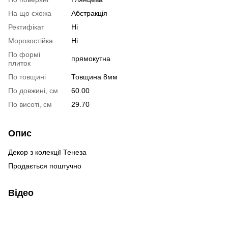
На що схожа
Абстракція
Ректифікат
Ні
Морозостійка
Ні
По формі
прямокутна
плиток
По товщині
Товщина 8мм
По довжині, см
60.00
По висоті, см
29.70
Опис
Декор з колекції Тенеза
Продається поштучно
Відео