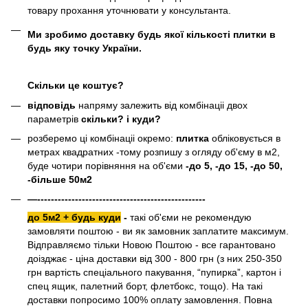
товару прохання уточнювати у консультанта.
Ми зробимо доставку будь якої кількості плитки в
будь яку точку України.
Скільки це коштує?
відповідь
напряму залежить від комбінаціі двох
параметрів
скільки? і куди?
розберемо ці комбінаціі окремо:
плитка
обліковується в
метрах квадратних -тому розпишу з огляду об'єму в м2,
буде чотири порівняння на об'єми
-до 5, -до 15, -до 50,
-більше 50м2
—-------------------------------------------------
до 5м2 + будь куди
-
такі об'єми не рекомендую
замовляти поштою - ви як замовник заплатите максимум.
Відправляємо тільки Новою Поштою - все гарантовано
доізджає - ціна доставки від 300 - 800 грн (з них 250-350
грн вартість спеціального пакування, “пупирка”, картон і
спец ящик, палетний борт, флетбокс, тощо). На такі
доставки попросимо 100% оплату замовлення. Повна