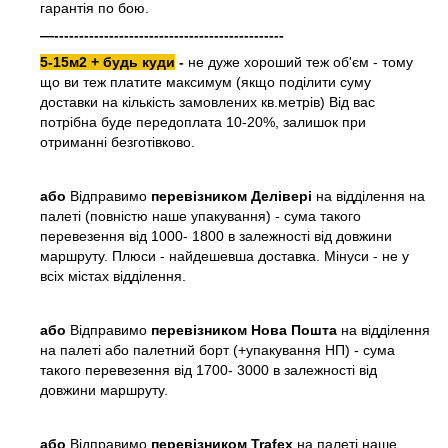
гарантія по бою.
—----------------------------------------------
5-15м2 + будь куди
-
не дуже хороший теж об'єм - тому
що ви теж платите максимум (якщо поділити суму
доставки на кількість замовлених кв.метрів) Від вас
потрібна буде передоплата 10-20%, залишок при
отриманні безготівково.
або
Відправимо
перевізником Делівері
на відділення на
палеті (повністю наше упакування) - сума такого
перевезення від 1000- 1800 в залежності від довжини
маршруту. Плюси - найдешевша доставка. Мінуси - не у
всіх містах відділення.
або
Відправимо
перевізником Нова Пошта
на відділення
на палеті або палетний борт (+упакування НП) - сума
такого перевезення від 1700- 3000 в залежності від
довжини маршруту.
або
Відправимо
перевізником Trafex
на палеті наше