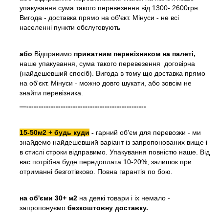
упакування сума такого перевезення від 1300- 2600грн.
Вигода - доставка прямо на об'єкт. Мінуси - не всі
населенні пункти обслуговують
або
Відправимо
приватним перевізником на палеті,
наше упакування, сума такого перевезення договірна
(найдешевший спосіб). Вигода в тому що доставка прямо
на об'єкт. Мінуси - можно довго шукати, або зовсім не
знайти перевізника.
—-------------------------------------------------
15-50м2 + будь куди
-
гарний об'єм для перевозки - ми
знайдемо найдешевший варіант із запропонованих вище і
в стислі строки відправимо. Упакування повністю наше. Від
вас потрібна буде передоплата 10-20%, залишок при
отриманні безготівково. Повна гарантія по бою.
на об'єми 30+ м2
на деякі товари і іх немало -
запропонуємо
безкоштовну доставку.