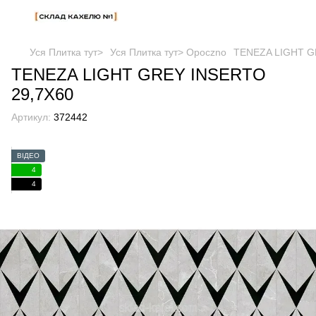
Уся Плитка тут>
Уся Плитка тут> Opoczno
TENEZA LIGHT G
TENEZA LIGHT GREY INSERTO
29,7X60
Артикул:
372442
ВІДЕО
4
4