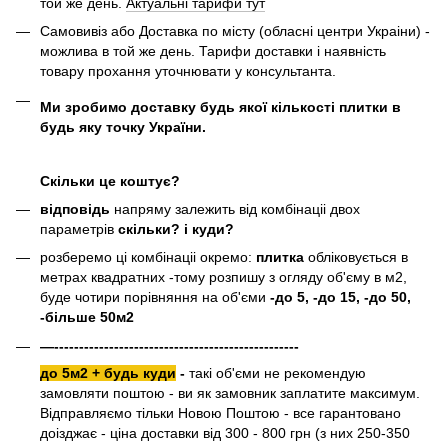
той же день.
Актуальні тарифи тут
Самовивіз або Доставка по місту (обласні центри Украіни) -
можлива в той же день. Тарифи доставки і наявність
товару прохання уточнювати у консультанта.
Ми зробимо доставку будь якої кількості плитки в
будь яку точку України.
Скільки це коштує?
відповідь
напряму залежить від комбінаціі двох
параметрів
скільки? і куди?
розберемо ці комбінаціі окремо:
плитка
обліковується в
метрах квадратних -тому розпишу з огляду об'єму в м2,
буде чотири порівняння на об'єми
-до 5, -до 15, -до 50,
-більше 50м2
—-------------------------------------------------
до 5м2 + будь куди
-
такі об'єми не рекомендую
замовляти поштою - ви як замовник заплатите максимум.
Відправляємо тільки Новою Поштою - все гарантовано
доізджає - ціна доставки від 300 - 800 грн (з них 250-350