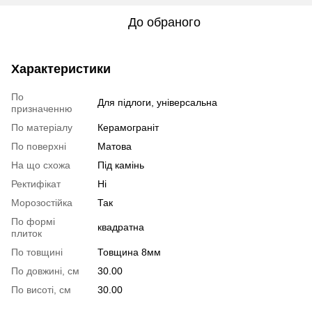
До обраного
Характеристики
По
Для підлоги, універсальна
призначенню
По матеріалу
Керамограніт
По поверхні
Матова
На що схожа
Під камінь
Ректифікат
Ні
Морозостійка
Так
По формі
квадратна
плиток
По товщині
Товщина 8мм
По довжині, см
30.00
По висоті, см
30.00