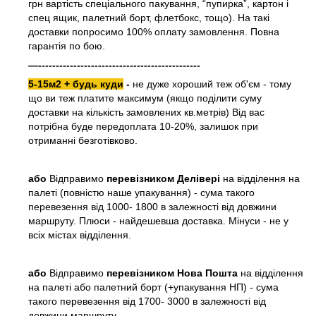
грн вартість спеціального пакування, “пупирка”, картон і
спец ящик, палетний борт, флетбокс, тощо). На такі
доставки попросимо 100% оплату замовлення. Повна
гарантія по бою.
—----------------------------------------------
5-15м2 + будь куди
-
не дуже хороший теж об'єм - тому
що ви теж платите максимум (якщо поділити суму
доставки на кількість замовлених кв.метрів) Від вас
потрібна буде передоплата 10-20%, залишок при
отриманні безготівково.
або
Відправимо
перевізником Делівері
на відділення на
палеті (повністю наше упакування) - сума такого
перевезення від 1000- 1800 в залежності від довжини
маршруту. Плюси - найдешевша доставка. Мінуси - не у
всіх містах відділення.
або
Відправимо
перевізником Нова Пошта
на відділення
на палеті або палетний борт (+упакування НП) - сума
такого перевезення від 1700- 3000 в залежності від
довжини маршруту.