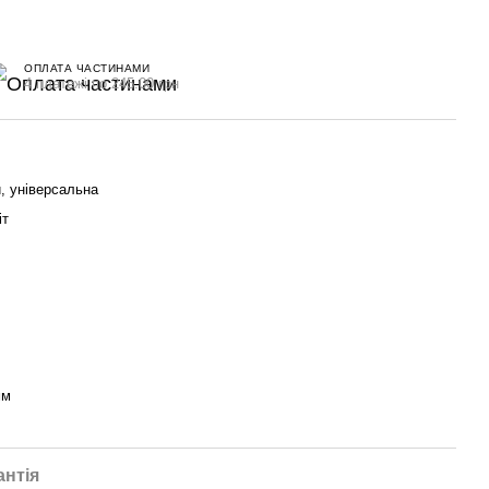
ОПЛАТА ЧАСТИНАМИ
4 платежі по 245.00 грн
, універсальна
іт
мм
антія