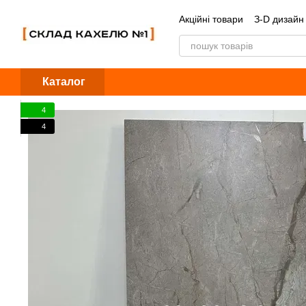
Перейти до основного контенту
Акційні товари
З-D дизайн
Обмін та повернення
Б
Каталог
4
4