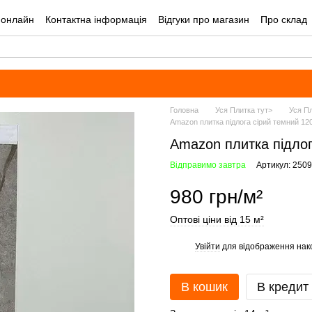
 онлайн
Контактна інформація
Відгуки про магазин
Про склад
лог
Угода користувача
Оплата і доставка
Головна
Уся Плитка тут>
Уся Пл
Amazon плитка підлога сірий темний 12
Amazon плитка підлог
Відправимо завтра
Артикул: 250
980 грн/м²
Оптові ціни від 15 м²
Увійти
для відображення нак
%
В кошик
В кредит