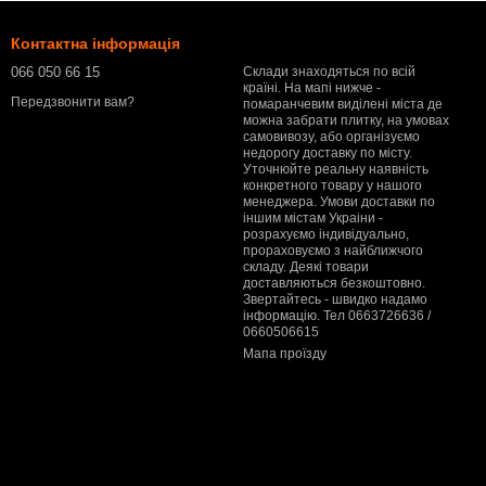
Контактна інформація
066 050 66 15
Склади знаходяться по всій
країні. На мапі нижче -
Передзвонити вам?
помаранчевим виділені міста де
можна забрати плитку, на умовах
самовивозу, або організуємо
недорогу доставку по місту.
Уточнюйте реальну наявність
конкретного товару у нашого
менеджера. Умови доставки по
іншим містам Украіни -
розрахуємо індивідуально,
прораховуємо з найближчого
складу. Деякі товари
доставляються безкоштовно.
Звертайтесь - швидко надамо
інформацію. Тел 0663726636 /
0660506615
Мапа проїзду