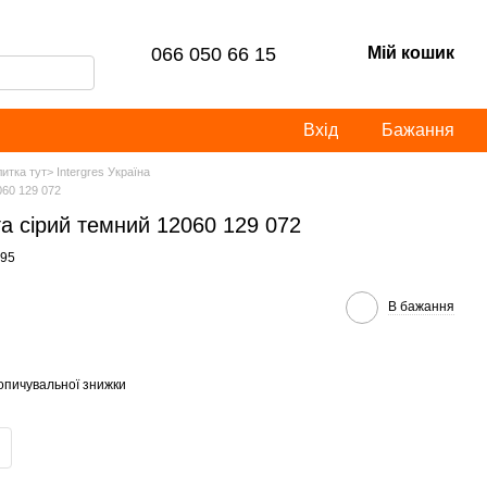
066 050 66 15
Мій кошик
Вхід
Бажання
итка тут> Intergres Україна
060 129 072
а сірий темний 12060 129 072
995
В бажання
опичувальної знижки