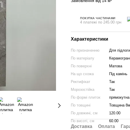
Замовлення від 14 м²
ПОКУПКА ЧАСТИНАМИ
4 платежі по 245.00 грн
Характеристики
По призначенню
Для підлоги
По матеріалу
Керамогран
По поверхні
Матова
На що схожа
Під камінь
Ректифікат
Так
Морозостійка
Так
По формі плиток
прямокутна
По товщині
Товщина 8
По довжині, см
120.00
По висоті, см
60.00
Доставка
Оплата
Гар