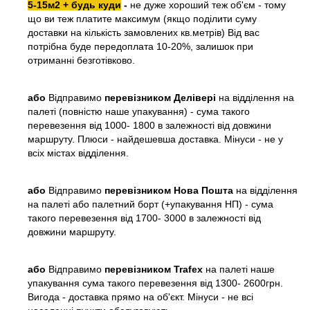
5-15м2 + будь куди
-
не дуже хороший теж об'єм - тому
що ви теж платите максимум (якщо поділити суму
доставки на кількість замовлених кв.метрів) Від вас
потрібна буде передоплата 10-20%, залишок при
отриманні безготівково.
або
Відправимо
перевізником Делівері
на відділення на
палеті (повністю наше упакування) - сума такого
перевезення від 1000- 1800 в залежності від довжини
маршруту. Плюси - найдешевша доставка. Мінуси - не у
всіх містах відділення.
або
Відправимо
перевізником Нова Пошта
на відділення
на палеті або палетний борт (+упакування НП) - сума
такого перевезення від 1700- 3000 в залежності від
довжини маршруту.
або
Відправимо
перевізником Trafex
на палеті наше
упакування сума такого перевезення від 1300- 2600грн.
Вигода - доставка прямо на об'єкт. Мінуси - не всі