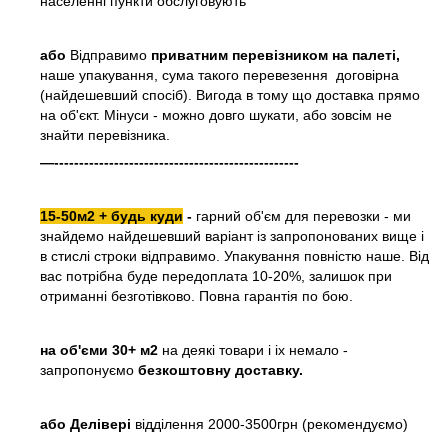
населенні пункти обслуговують
або
Відправимо
приватним перевізником на палеті,
наше упакування, сума такого перевезення договірна
(найдешевший спосіб). Вигода в тому що доставка прямо
на об'єкт. Мінуси - можно довго шукати, або зовсім не
знайти перевізника.
—-------------------------------------------------
15-50м2 + будь куди
-
гарний об'єм для перевозки - ми
знайдемо найдешевший варіант із запропонованих вище і
в стислі строки відправимо. Упакування повністю наше. Від
вас потрібна буде передоплата 10-20%, залишок при
отриманні безготівково. Повна гарантія по бою.
на об'єми 30+ м2
на деякі товари і іх немало -
запропонуємо
безкоштовну доставку.
або
Делівері
відділення 2000-3500грн (рекомендуємо)