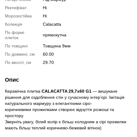
Ректифікат
Ні
Морозостійка
Ні
Колекція
Calacatta
По формі
прямокутна
плиток
По товщині
Товщина 9мм
По довжині, см
60.00
По висоті, см
29.70
Опис
Керамічна плитка
CALACATTA 29,7x60 G1
— вишукане
рішення для оздоблення стін у сучасному інтер’єрі. Імітація
натурального мармуру з елегантними сіро-
коричневими прожилками створює відчуття розкоші та
простору.
Зверніть увагу, білий колір є більш холодним а сірі прожилки
мають більш теплий коричнево-бежевий вітінок)