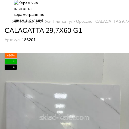
Уся Плитка тут>
Уся Плитка тут> Opoczno
CALACATTA 29,7
CALACATTA 29,7X60 G1
Артикул:
186201
−10%
4
4