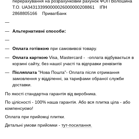
перерахування на розрахунковий рахунок ФОП Волошина
Т.О. UA343133990000026000000208861 ІПН
2868805166 ПриватБанк
Альтернативні способи:
Оплата готівкою
при самовивозі товару.
Оплата карткою
Visa, Mastercard - -оплата відбувається в
корзині сайту, без нашої участі та відправки реквізитів
Післяплата
"Нова Пошта"- Оплата після отримання
замовлення у відділенні, за тарифами обраної служби
доставки.
По якості стандартна гарантія від виробника.
По цілісності - 100% наша гарантія. Або вся плитка ціла - або
компенсуємо!
Оплата при прийомці плитки.
Детальні умови прийомки -
тут-посилання.