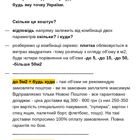
будь яку точку України.
Скільки це коштує?
відповідь
напряму залежить від комбінаціі двох
параметрів
скільки? і куди?
розберемо ці комбінаціі окремо:
плитка
обліковується в
метрах квадратних -тому розпишу з огляду об'єму в м2,
буде чотири порівняння на об'єми
-до 5, -до 15, -до 50,
-більше 50м2
—-------------------------------------------------
до 5м2 + будь куди
-
такі об'єми не рекомендую
замовляти поштою - ви як замовник заплатите максимум.
Відправляємо тільки Новою Поштою - все гарантовано
доізджає - ціна доставки від 300 - 800 грн (з них 250-350
грн вартість спеціального пакування, “пупирка”, картон і
спец ящик, палетний борт, флетбокс, тощо). На такі
доставки попросимо 100% оплату замовлення. Повна
гарантія по бою.
—----------------------------------------------