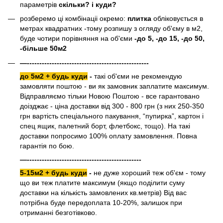
параметрів
скільки? і куди?
розберемо ці комбінаціі окремо:
плитка
обліковується в
метрах квадратних -тому розпишу з огляду об'єму в м2,
буде чотири порівняння на об'єми
-до 5, -до 15, -до 50,
-більше 50м2
—-------------------------------------------------
до 5м2 + будь куди
-
такі об'єми не рекомендую
замовляти поштою - ви як замовник заплатите максимум.
Відправляємо тільки Новою Поштою - все гарантовано
доізджає - ціна доставки від 300 - 800 грн (з них 250-350
грн вартість спеціального пакування, “пупирка”, картон і
спец ящик, палетний борт, флетбокс, тощо). На такі
доставки попросимо 100% оплату замовлення. Повна
гарантія по бою.
—----------------------------------------------
5-15м2 + будь куди
-
не дуже хороший теж об'єм - тому
що ви теж платите максимум (якщо поділити суму
доставки на кількість замовлених кв.метрів) Від вас
потрібна буде передоплата 10-20%, залишок при
отриманні безготівково.