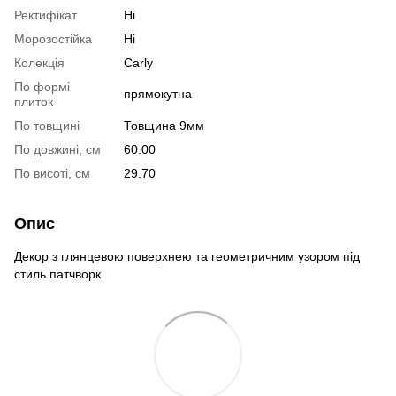
Ректифікат
Ні
Морозостійка
Ні
Колекція
Carly
По формі
прямокутна
плиток
По товщині
Товщина 9мм
По довжині, см
60.00
По висоті, см
29.70
Опис
Декор з глянцевою поверхнею та геометричним узором під
стиль патчворк