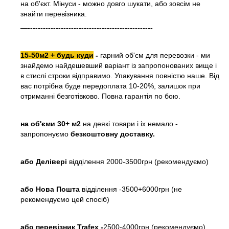
на об'єкт. Мінуси - можно довго шукати, або зовсім не
знайти перевізника.
—-------------------------------------------------
15-50м2 + будь куди
-
гарний об'єм для перевозки - ми
знайдемо найдешевший варіант із запропонованих вище і
в стислі строки відправимо. Упакування повністю наше. Від
вас потрібна буде передоплата 10-20%, залишок при
отриманні безготівково. Повна гарантія по бою.
на об'єми 30+ м2
на деякі товари і іх немало -
запропонуємо
безкоштовну доставку.
або
Делівері
відділення 2000-3500грн (рекомендуємо)
або Нова Пошта
відділення -3500+6000грн (не
рекомендуємо цей спосіб)
або перевізник Trafex -
2500-4000грн (рекомендуємо)