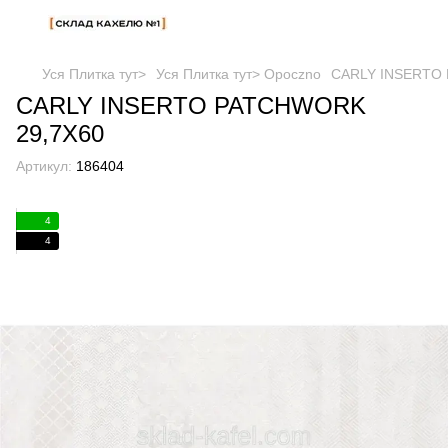
Уся Плитка тут>
Уся Плитка тут> Opoczno
CARLY INSERTO
CARLY INSERTO PATCHWORK
29,7X60
Артикул:
186404
4
4