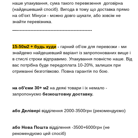
наше упакування, сума такого перевезення договірна
(найдешевший спосіб). Вигода в тому що доставка прямо
на об'єкт. Мінуси - можно довго шукати, або зовсім не
знайти перевізника.
—-------------------------------------------------
15-50м2 + будь куди
-
гарний об'єм для перевозки - ми
знайдемо найдешевший варіант із запропонованих вище і
в стислі строки відправимо. Упакування повністю наше. Від
вас потрібна буде передоплата 10-20%, залишок при
отриманні безготівково. Повна гарантія по бою.
на об'єми 30+ м2
на деякі товари і іх немало -
запропонуємо
безкоштовну доставку.
або
Делівері
відділення 2000-3500грн (рекомендуємо)
або Нова Пошта
відділення -3500+6000грн (не
рекомендуємо цей спосіб)