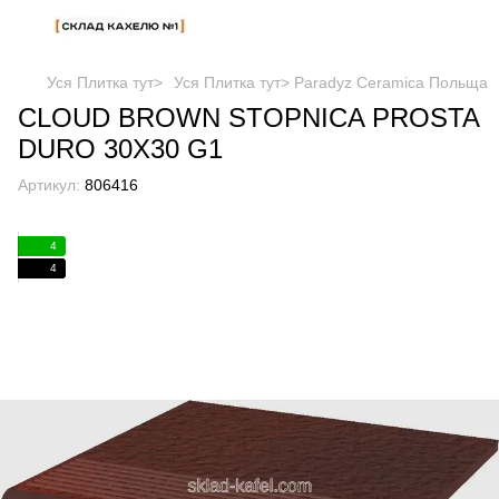
Уся Плитка тут>
Уся Плитка тут> Paradyz Ceramica Польща
CLOUD BROWN STOPNICA PROSTA
DURO 30X30 G1
Артикул:
806416
4
4