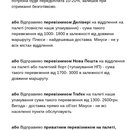
потрібна буде передоплата 10-20%, залишок при
отриманні безготівково.
або
Відправимо
перевізником Делівері
на відділення на
палеті (повністю наше упакування) - сума такого
перевезення від 1000- 1800 в залежності від довжини
маршруту. Плюси - найдешевша доставка. Мінуси - не у
всіх містах відділення.
або
Відправимо
перевізником Нова Пошта
на відділення
на палеті або палетний борт (+упакування НП) - сума
такого перевезення від 1700- 3000 в залежності від
довжини маршруту.
або
Відправимо
перевізником Trafex
на палеті наше
упакування сума такого перевезення від 1300- 2600грн.
Вигода - доставка прямо на об'єкт. Мінуси - не всі
населенні пункти обслуговують
або
Відправимо
приватним перевізником на палеті,