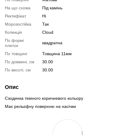
На що схожа
Під камінь
Ректифікат
Ні
Морозостійка
Так
Колекція
Cloud
По формі
квадратна
плиток
По товщині
Товщина 11мм
По довжині, см
30.00
По висоті, см
30.00
Опис
Сзодинка темного коричневого кольору
Має рельєфну поверхню на насічки