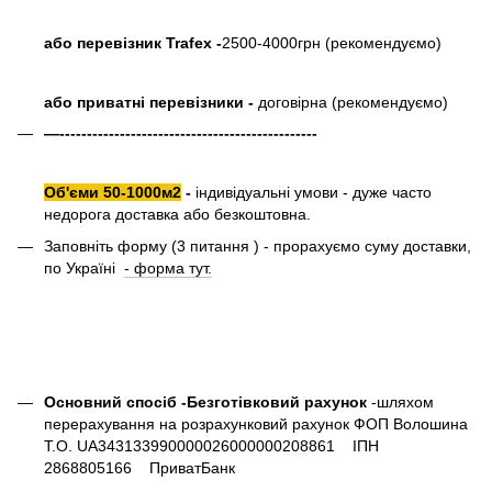
або перевізник Trafex -
2500-4000грн (рекомендуємо)
або приватні перевізники -
договірна (рекомендуємо)
—-----------------------------------------------
Об'єми 50-1000м2
-
індивідуальні умови - дуже часто
недорога доставка або безкоштовна.
Заповніть форму (3 питання ) - прорахуємо суму доставки,
по Україні
- форма тут.
Основний спосіб -Безготівковий рахунок
-шляхом
перерахування на розрахунковий рахунок ФОП Волошина
Т.О. UA343133990000026000000208861 ІПН
2868805166 ПриватБанк