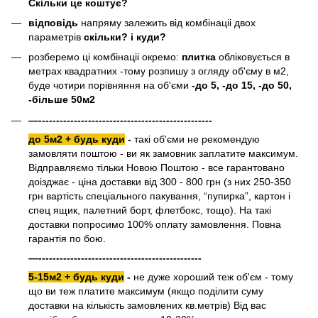
Скільки це коштує?
відповідь
напряму залежить від комбінаціі двох
параметрів
скільки? і куди?
розберемо ці комбінаціі окремо:
плитка
обліковується в
метрах квадратних -тому розпишу з огляду об'єму в м2,
буде чотири порівняння на об'єми
-до 5, -до 15, -до 50,
-більше 50м2
—-------------------------------------------------
до 5м2 + будь куди
-
такі об'єми не рекомендую
замовляти поштою - ви як замовник заплатите максимум.
Відправляємо тільки Новою Поштою - все гарантовано
доізджає - ціна доставки від 300 - 800 грн (з них 250-350
грн вартість спеціального пакування, “пупирка”, картон і
спец ящик, палетний борт, флетбокс, тощо). На такі
доставки попросимо 100% оплату замовлення. Повна
гарантія по бою.
—----------------------------------------------
5-15м2 + будь куди
-
не дуже хороший теж об'єм - тому
що ви теж платите максимум (якщо поділити суму
доставки на кількість замовлених кв.метрів) Від вас