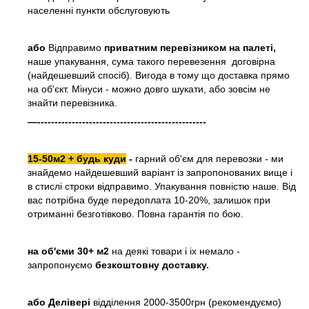
населенні пункти обслуговують
або
Відправимо
приватним перевізником на палеті,
наше упакування, сума такого перевезення договірна
(найдешевший спосіб). Вигода в тому що доставка прямо
на об'єкт. Мінуси - можно довго шукати, або зовсім не
знайти перевізника.
—-------------------------------------------------
15-50м2 + будь куди
-
гарний об'єм для перевозки - ми
знайдемо найдешевший варіант із запропонованих вище і
в стислі строки відправимо. Упакування повністю наше. Від
вас потрібна буде передоплата 10-20%, залишок при
отриманні безготівково. Повна гарантія по бою.
на об'єми 30+ м2
на деякі товари і іх немало -
запропонуємо
безкоштовну доставку.
або
Делівері
відділення 2000-3500грн (рекомендуємо)