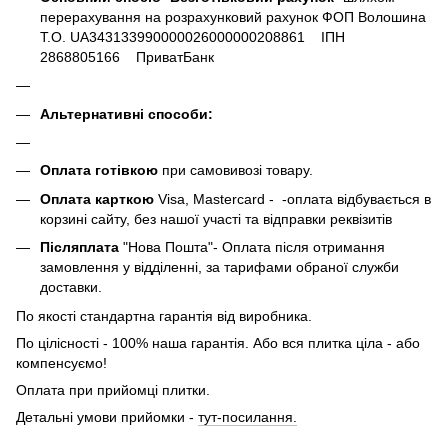
перерахування на розрахунковий рахунок ФОП Волошина
Т.О. UA343133990000026000000208861 ІПН
2868805166 ПриватБанк
Альтернативні способи:
Оплата готівкою
при самовивозі товару.
Оплата карткою
Visa, Mastercard - -оплата відбувається в
корзині сайту, без нашої участі та відправки реквізитів
Післяплата
"Нова Пошта"- Оплата після отримання
замовлення у відділенні, за тарифами обраної служби
доставки.
По якості стандартна гарантія від виробника.
По цілісності - 100% наша гарантія. Або вся плитка ціла - або
компенсуємо!
Оплата при прийомці плитки.
Детальні умови прийомки -
тут-посилання.