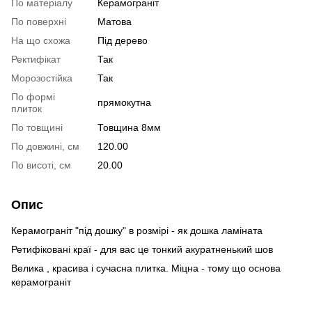
По матеріалу
Керамограніт
По поверхні
Матова
На що схожа
Під дерево
Ректифікат
Так
Морозостійка
Так
По формі
прямокутна
плиток
По товщині
Товщина 8мм
По довжині, см
120.00
По висоті, см
20.00
Опис
Керамограніт "під дошку" в розмірі - як дошка ламіната
Ретифіковані краї - для вас це тонкий акуратненький шов
Велика , красива і сучасна плитка. Міцна - тому що основа
керамограніт