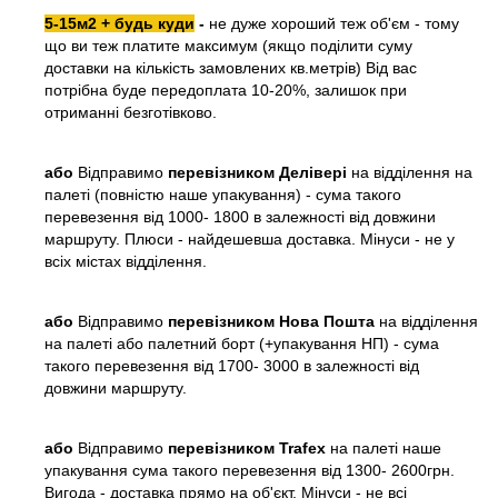
5-15м2 + будь куди
-
не дуже хороший теж об'єм - тому
що ви теж платите максимум (якщо поділити суму
доставки на кількість замовлених кв.метрів) Від вас
потрібна буде передоплата 10-20%, залишок при
отриманні безготівково.
або
Відправимо
перевізником Делівері
на відділення на
палеті (повністю наше упакування) - сума такого
перевезення від 1000- 1800 в залежності від довжини
маршруту. Плюси - найдешевша доставка. Мінуси - не у
всіх містах відділення.
або
Відправимо
перевізником Нова Пошта
на відділення
на палеті або палетний борт (+упакування НП) - сума
такого перевезення від 1700- 3000 в залежності від
довжини маршруту.
або
Відправимо
перевізником Trafex
на палеті наше
упакування сума такого перевезення від 1300- 2600грн.
Вигода - доставка прямо на об'єкт. Мінуси - не всі