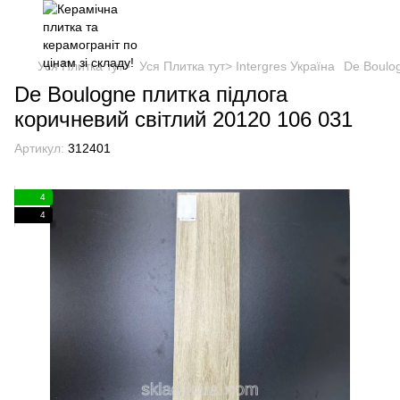
Уся Плитка тут>
Уся Плитка тут> Intergres Україна
De Boulog
De Boulogne плитка підлога
коричневий світлий 20120 106 031
Артикул:
312401
4
4