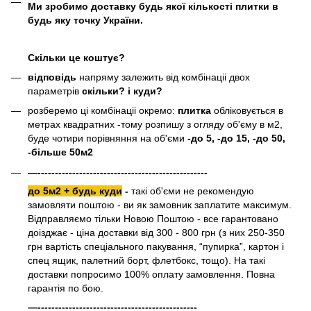
Ми зробимо доставку будь якої кількості плитки в
будь яку точку України.
Скільки це коштує?
відповідь
напряму залежить від комбінаціі двох
параметрів
скільки? і куди?
розберемо ці комбінаціі окремо:
плитка
обліковується в
метрах квадратних -тому розпишу з огляду об'єму в м2,
буде чотири порівняння на об'єми
-до 5, -до 15, -до 50,
-більше 50м2
—-------------------------------------------------
до 5м2 + будь куди
-
такі об'єми не рекомендую
замовляти поштою - ви як замовник заплатите максимум.
Відправляємо тільки Новою Поштою - все гарантовано
доізджає - ціна доставки від 300 - 800 грн (з них 250-350
грн вартість спеціального пакування, “пупирка”, картон і
спец ящик, палетний борт, флетбокс, тощо). На такі
доставки попросимо 100% оплату замовлення. Повна
гарантія по бою.
—----------------------------------------------