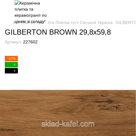
Уся Плитка тут>
Уся Плитка тут> Cersanit Україна
GILBERTO
GILBERTON BROWN 29,8х59,8
Артикул:
227602
−17%
4
4