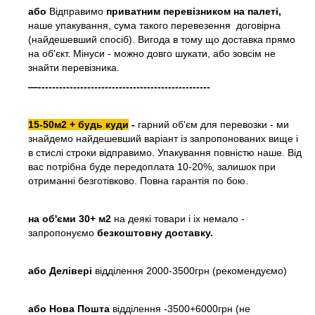
або
Відправимо
приватним перевізником на палеті,
наше упакування, сума такого перевезення договірна
(найдешевший спосіб). Вигода в тому що доставка прямо
на об'єкт. Мінуси - можно довго шукати, або зовсім не
знайти перевізника.
—-------------------------------------------------
15-50м2 + будь куди
-
гарний об'єм для перевозки - ми
знайдемо найдешевший варіант із запропонованих вище і
в стислі строки відправимо. Упакування повністю наше. Від
вас потрібна буде передоплата 10-20%, залишок при
отриманні безготівково. Повна гарантія по бою.
на об'єми 30+ м2
на деякі товари і іх немало -
запропонуємо
безкоштовну доставку.
або
Делівері
відділення 2000-3500грн (рекомендуємо)
або Нова Пошта
відділення -3500+6000грн (не