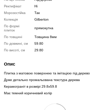
Ректифікат
Ні
Морозостійка
Так
Колекція
Gilberton
По формі
прямокутна
плиток
По товщині
Товщина 8мм
По довжині, см
59.80
По висоті, см
29.80
Опис
Плитка з матовою поверхнею та імітацією під дерево
Дуже детально промальована текстура дерева
Керамограніт в розмірі 29.8х59.8
Має темний коричневий колір