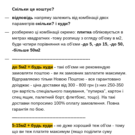
Скільки це коштує?
відповідь
напряму залежить від комбінаціі двох
параметрів
скільки? і куди?
розберемо ці комбінаціі окремо:
плитка
обліковується в
метрах квадратних -тому розпишу з огляду об'єму в м2,
буде чотири порівняння на об'єми
-до 5, -до 15, -до 50,
-більше 50м2
—-------------------------------------------------
до 5м2 + будь куди
-
такі об'єми не рекомендую
замовляти поштою - ви як замовник заплатите максимум.
Відправляємо тільки Новою Поштою - все гарантовано
доізджає - ціна доставки від 300 - 800 грн (з них 250-350
грн вартість спеціального пакування, “пупирка”, картон і
спец ящик, палетний борт, флетбокс, тощо). На такі
доставки попросимо 100% оплату замовлення. Повна
гарантія по бою.
—----------------------------------------------
5-15м2 + будь куди
-
не дуже хороший теж об'єм - тому
що ви теж платите максимум (якщо поділити суму