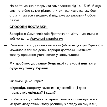
На сайті можна оформити замовлення від 14-15 м². Якщо
вам потрібно кілька різних плиток - залиште заявку без
оплати, ми все узгодимо й підрахуємо загальний обсяг
разом.
СПОСОБИ ДОСТАВКИ:
Запоріжжя Самовивіз або Доставка по місту - можлива в
той же день.
Актуальні тарифи тут
Самовивіз або Доставка по місту (обласні центри Украіни) -
можлива в той же день. Тарифи доставки і наявність
товару прохання уточнювати у консультанта.
Ми зробимо доставку будь якої кількості плитки в
будь яку точку України.
Скільки це коштує?
відповідь
напряму залежить від комбінаціі двох
параметрів
скільки? і куди?
розберемо ці комбінаціі окремо:
плитка
обліковується в
метрах квадратних -тому розпишу з огляду об'єму в м2,