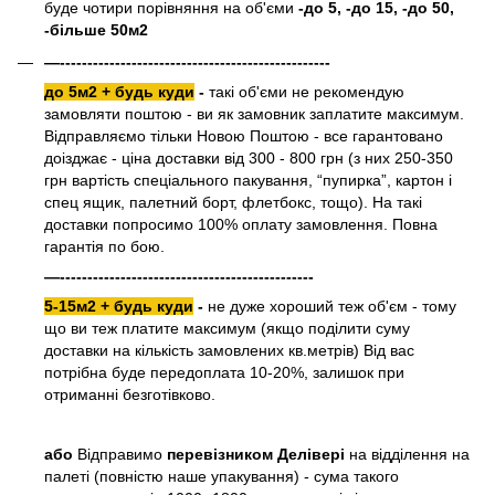
буде чотири порівняння на об'єми
-до 5, -до 15, -до 50,
-більше 50м2
—-------------------------------------------------
до 5м2 + будь куди
-
такі об'єми не рекомендую
замовляти поштою - ви як замовник заплатите максимум.
Відправляємо тільки Новою Поштою - все гарантовано
доізджає - ціна доставки від 300 - 800 грн (з них 250-350
грн вартість спеціального пакування, “пупирка”, картон і
спец ящик, палетний борт, флетбокс, тощо). На такі
доставки попросимо 100% оплату замовлення. Повна
гарантія по бою.
—----------------------------------------------
5-15м2 + будь куди
-
не дуже хороший теж об'єм - тому
що ви теж платите максимум (якщо поділити суму
доставки на кількість замовлених кв.метрів) Від вас
потрібна буде передоплата 10-20%, залишок при
отриманні безготівково.
або
Відправимо
перевізником Делівері
на відділення на
палеті (повністю наше упакування) - сума такого