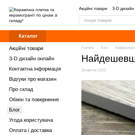
Перейти до основного контенту
Акційні товари
З-D дизайн
Обмін та повернення
Б
Каталог
Акційні товари
Головна
Блог
Найдешевший
Найдешевши
З-D дизайн онлайн
Контактна інформація
28 квітня 2023
Відгуки про магазин
Про склад
Обмін та повернення
Блог
Угода користувача
Оплата і доставка