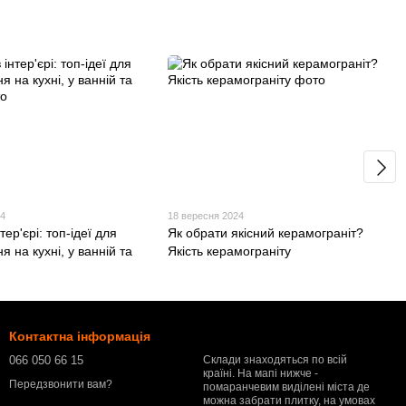
24
18 вересня 2024
тер'єрі: топ-ідеї для
Як обрати якісний керамограніт?
я на кухні, у ванній та
Якість керамограніту
Контактна інформація
066 050 66 15
Склади знаходяться по всій
країні. На мапі нижче -
Передзвонити вам?
помаранчевим виділені міста де
можна забрати плитку, на умовах