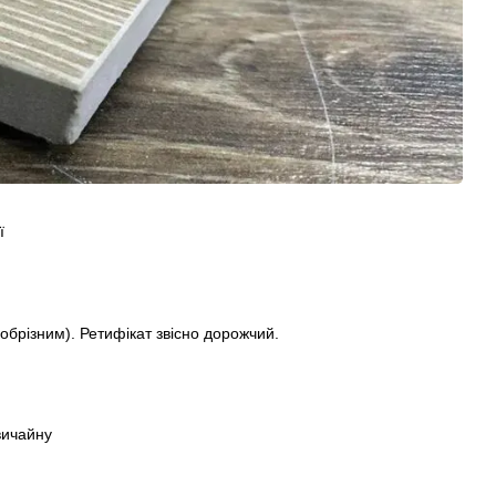
ї
обрізним). Ретифікат звісно дорожчий.
вичайну