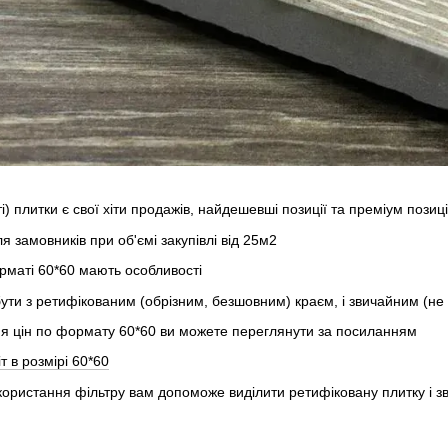
) плитки є свої хіти продажів, найдешевші позиції та преміум позиці
я замовників при об'ємі закупівлі від 25м2
рматі 60*60 мають особливості
ути з ретифікованим (обрізним, безшовним) краєм, і звичайним (не 
ення цін по формату 60*60 ви можете переглянути за посиланням
 в розмірі 60*60
ористання фільтру вам допоможе виділити ретифіковану плитку і з