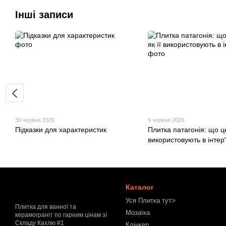
Інші записи
30 червня 2026
9 червня 2026
Підказки для характеристик
Плитка патагонія: що це 
використовують в інтер'
Каталог
Уся Плитка тут>
Плитка для ванної та
Мозаїка
керамограніт по гарним цінам зі
Складу Кахлю #1
Клінкер