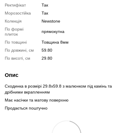
Ректифікат
Так
Морозостійка
Так
Колекція
Newstone
По формі
прямокутна
плиток
По товщині
Товщина 8мм
По довжині, см
59.80
По висоті, см
29.80
Опис
Сходинка в розмірі 29.8х59.8 з малюнком під камінь та
дрібними вкрапленням
Має насічки та матову поверхню
Продається поштучно