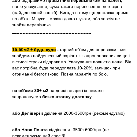
або
Відправимо
приватним перевізником на палеті,
наше упакування, сума такого перевезення договірна
(найдешевший спосіб). Вигода в тому що доставка прямо
на об'єкт. Мінуси - можно довго шукати, або зовсім не
знайти перевізника.
—-------------------------------------------------
15-50м2 + будь куди
-
гарний об'єм для перевозки - ми
знайдемо найдешевший варіант із запропонованих вище і
в стислі строки відправимо. Упакування повністю наше. Від
вас потрібна буде передоплата 10-20%, залишок при
отриманні безготівково. Повна гарантія по бою.
на об'єми 30+ м2
на деякі товари і іх немало -
запропонуємо
безкоштовну доставку.
або
Делівері
відділення 2000-3500грн (рекомендуємо)
або Нова Пошта
відділення -3500+6000грн (не
рекомендуємо цей спосіб)