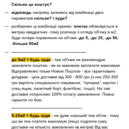
Скільки це коштує?
відповідь
напряму залежить від комбінаціі двох
параметрів
скільки? і куди?
розберемо ці комбінаціі окремо:
плитка
обліковується в
метрах квадратних -тому розпишу з огляду об'єму в м2,
буде чотири порівняння на об'єми
-до 5, -до 15, -до 50,
-більше 50м2
—-------------------------------------------------
до 5м2 + будь куди
-
такі об'єми не рекомендую
замовляти поштою - ви як замовник заплатите максимум.
Відправляємо тільки Новою Поштою - все гарантовано
доізджає - ціна доставки від 300 - 800 грн (з них 250-350
грн вартість спеціального пакування, “пупирка”, картон і
спец ящик, палетний борт, флетбокс, тощо). На такі
доставки попросимо 100% оплату замовлення. Повна
гарантія по бою.
—----------------------------------------------
5-15м2 + будь куди
-
не дуже хороший теж об'єм - тому
що ви теж платите максимум (якщо поділити суму
доставки на кількість замовлених кв.метрів) Від вас