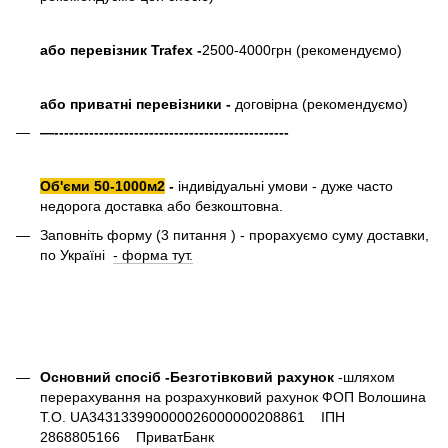
або перевізник Trafex -
2500-4000грн (рекомендуємо)
або приватні перевізники -
договірна (рекомендуємо)
—-----------------------------------------------
Об'єми 50-1000м2
-
індивідуальні умови - дуже часто
недорога доставка або безкоштовна.
Заповніть форму (3 питання ) - прорахуємо суму доставки,
по Україні
- форма тут.
Основний спосіб -Безготівковий рахунок
-шляхом
перерахування на розрахунковий рахунок ФОП Волошина
Т.О. UA343133990000026000000208861 ІПН
2868805166 ПриватБанк