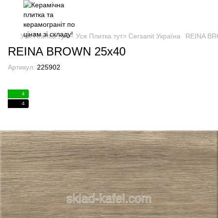
Уся Плитка тут>
Уся Плитка тут> Cersanit Україна
REINA BR
REINA BROWN 25х40
Артикул:
225902
4
4