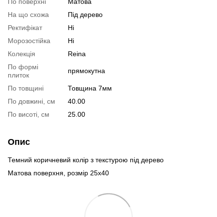
По поверхні
Матова
На що схожа
Під дерево
Ректифікат
Ні
Морозостійка
Ні
Колекція
Reina
По формі
прямокутна
плиток
По товщині
Товщина 7мм
По довжині, см
40.00
По висоті, см
25.00
Опис
Темний коричневий колір з текстурою під дерево
Матова поверхня, розмір 25х40