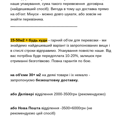
наше упакування, сума такого перевезення договірна
(найдешевший спосіб). Вигода в тому що доставка прямо
на об'єкт. Мінуси - можно довго шукати, або зовсім не
знайти перевізника.
—-------------------------------------------------
15-50м2 + будь куди
-
гарний об'єм для перевозки - ми
знайдемо найдешевший варіант із запропонованих вище і
в стислі строки відправимо. Упакування повністю наше. Від
вас потрібна буде передоплата 10-20%, залишок при
отриманні безготівково. Повна гарантія по бою.
на об'єми 30+ м2
на деякі товари і іх немало -
запропонуємо
безкоштовну доставку.
або
Делівері
відділення 2000-3500грн (рекомендуємо)
або Нова Пошта
відділення -3500+6000грн (не
рекомендуємо цей спосіб)