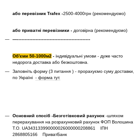
або перевізник Trafex -
2500-4000грн (рекомендуємо)
або приватні перевізники -
договірна (рекомендуємо)
—-----------------------------------------------
Об'єми 50-1000м2
-
індивідуальні умови - дуже часто
недорога доставка або безкоштовна.
Заповніть форму (3 питання ) - прорахуємо суму доставки,
по Україні
- форма тут.
Основний спосіб -Безготівковий рахунок
-шляхом
перерахування на розрахунковий рахунок ФОП Волошина
Т.О. UA343133990000026000000208861 ІПН
2868805166 ПриватБанк