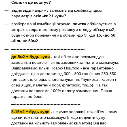
Скільки це коштує?
відповідь
напряму залежить від комбінаціі двох
параметрів
скільки? і куди?
розберемо ці комбінаціі окремо:
плитка
обліковується в
метрах квадратних -тому розпишу з огляду об'єму в м2,
буде чотири порівняння на об'єми
-до 5, -до 15, -до 50,
-більше 50м2
—-------------------------------------------------
до 5м2 + будь куди
-
такі об'єми не рекомендую
замовляти поштою - ви як замовник заплатите максимум.
Відправляємо тільки Новою Поштою - все гарантовано
доізджає - ціна доставки від 300 - 800 грн (з них 250-350
грн вартість спеціального пакування, “пупирка”, картон і
спец ящик, палетний борт, флетбокс, тощо). На такі
доставки попросимо 100% оплату замовлення. Повна
гарантія по бою.
—----------------------------------------------
5-15м2 + будь куди
-
не дуже хороший теж об'єм - тому
що ви теж платите максимум (якщо поділити суму
доставки на кількість замовлених кв.метрів) Від вас