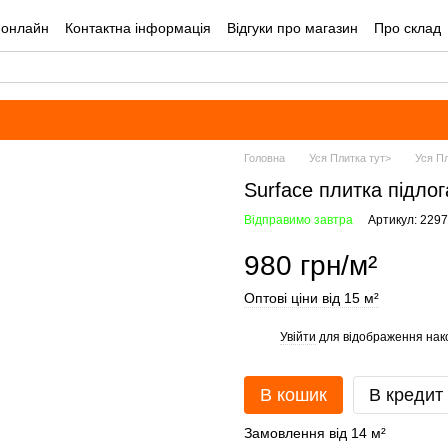
 онлайн
Контактна інформація
Відгуки про магазин
Про склад
лог
Угода користувача
Оплата і доставка
Головна
Уся Плитка тут>
Уся Пл
Surface плитка підлог
Відправимо завтра
Артикул: 229
980 грн/м²
Оптові ціни від 15 м²
Увійти
для відображення нак
%
В кошик
В кредит
Замовлення від 14 м²