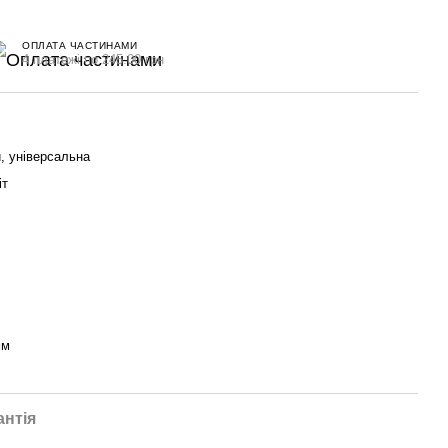
ОПЛАТА ЧАСТИНАМИ
4 платежі по 245.00 грн
, універсальна
іт
мм
антія