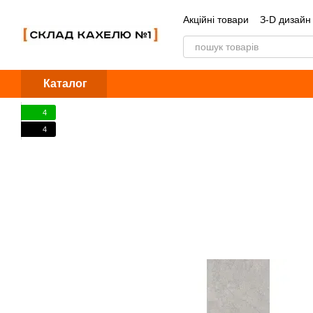
Перейти до основного контенту
Акційні товари
З-D дизайн
Обмін та повернення
Б
Каталог
4
4