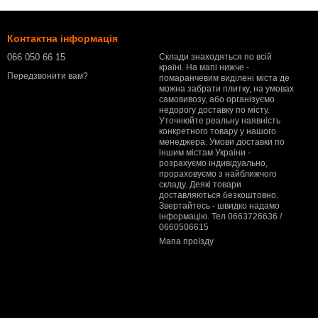
Контактна інформація
066 050 66 15
Склади знаходяться по всій
країні. На мапі нижче -
Передзвонити вам?
помаранчевим виділені міста де
можна забрати плитку, на умовах
самовивозу, або організуємо
недорогу доставку по місту.
Уточнюйте реальну наявність
конкретного товару у нашого
менеджера. Умови доставки по
іншим містам Украіни -
розрахуємо індивідуально,
прораховуємо з найближчого
складу. Деякі товари
доставляються безкоштовно.
Звертайтесь - швидко надамо
інформацію. Тел 0663726636 /
0660506615
Мапа проїзду