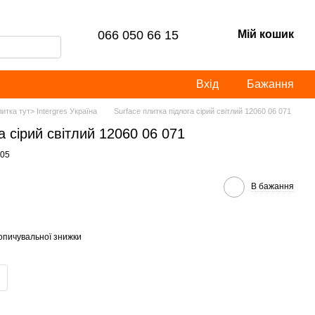
066 050 66 15
Мій кошик
Вхід
Бажання
итка тут> Intergres Україна
Surface плитка підлога сірий світлий 12060 06 071
а сірий світлий 12060 06 071
705
В бажання
опичувальної знижки