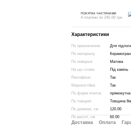
ПОКУПКА ЧАСТИНАМИ
4 платежі по 245.00 грн
Характеристики
По призначенню
Для підлоги
По матеріалу
Керамогран
По поверхні
Матова
На що схожа
Під камінь
Ректифікат
Так
Морозостійка
Так
По формі плиток
прямокутна
По товщині
Товщина 8
По довжині, см
120.00
По висоті, см
60.00
Доставка
Оплата
Гар