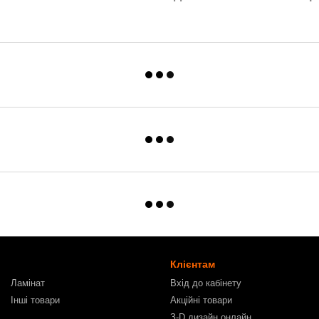
Клієнтам
Ламінат
Вхід до кабінету
Інші товари
Акційні товари
З-D дизайн онлайн