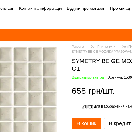
 онлайн
Контактна інформація
Відгуки про магазин
Про склад
лог
Угода користувача
Оплата і доставка
Головна
Уся Плитка тут>
Уся П
SYMETRY BEIGE MOZAIKA PRASOWANA K
SYMETRY BEIGE MOZ
G1
Відправимо завтра
Артикул: 153
658 грн/шт.
Увійти
для відображення нак
%
В кошик
В кредит