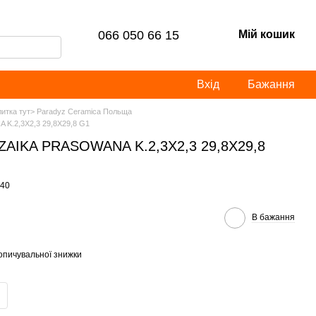
066 050 66 15
Мій кошик
Вхід
Бажання
литка тут> Paradyz Ceramica Польща
.2,3X2,3 29,8X29,8 G1
AIKA PRASOWANA K.2,3X2,3 29,8X29,8
940
В бажання
опичувальної знижки