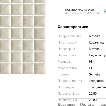
ПОКУПКА ЧАСТИНАМИ
4 платежі по 164.50 грн
Характеристики
По призначенню
Мозаїка
По матеріалу
Керамічна 
По поверхні
Матова
На що схожа
Під мозаїку
Ректифікат
Ні
Морозостійка
Ні
Колекція
Symetry
По формі плиток
квадратна
По товщині
Товщина 9
По довжині, см
29.80
По висоті, см
29.80
Доставка
Оплата
Гар