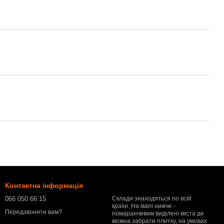
Контактна інформація
066 050 66 15
Склади знаходяться по всій
країні. На мапі нижче -
Передзвонити вам?
помаранчевим виділені міста де
можна забрати плитку, на умовах