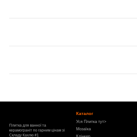
Каталог
Уся Плитка тут>
Плитка для ванної та
Мозаїка
керамограніт по гарним цінам зі
Складу Кахлю #1
Клінкер