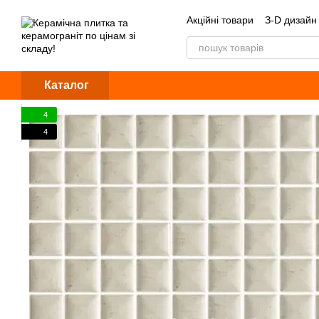
Перейти до основного контенту
Акційні товари
З-D дизайн
Обмін та повернення
Б
Каталог
4
4